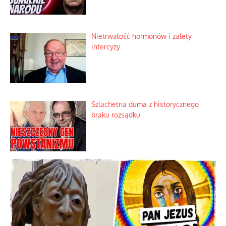
Nietrwałość hormonów i zalety
intercyzy
Szlachetna duma z historycznego
braku rozsądku