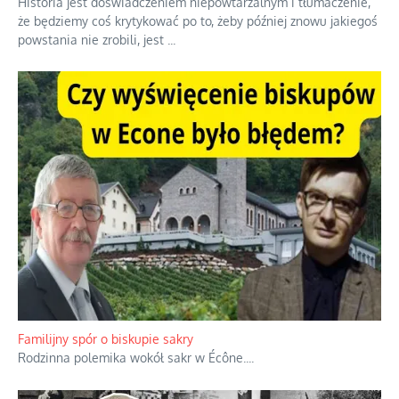
Historia jest doświadczeniem niepowtarzalnym i tłumaczenie,
że będziemy coś krytykować po to, żeby później znowu jakiegoś
powstania nie zrobili, jest
...
Familijny spór o biskupie sakry
Rodzinna polemika wokół sakr w Écône.
...