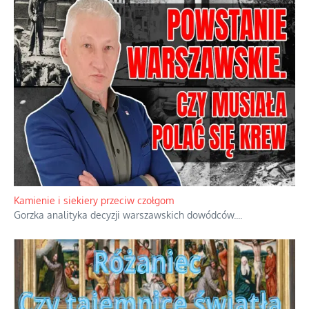
Kamienie i siekiery przeciw czołgom
Gorzka analityka decyzji warszawskich dowódców.
...