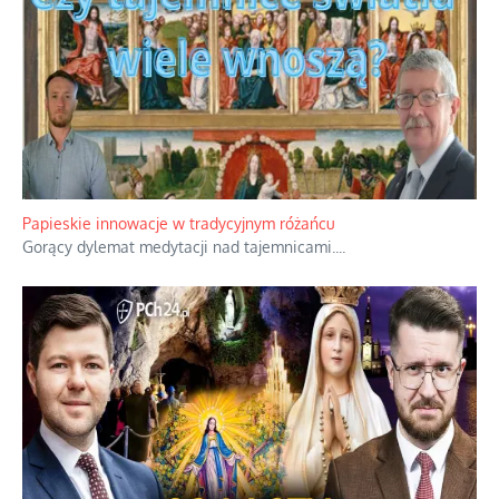
Papieskie innowacje w tradycyjnym różańcu
Gorący dylemat medytacji nad tajemnicami.
...