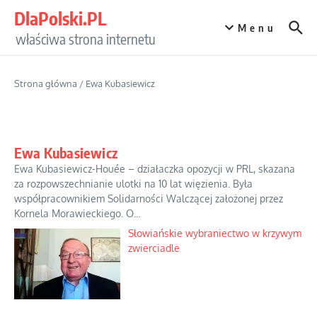
Przejdź do treści
DlaPolski.PL
Menu
właściwa strona internetu
Strona główna
/
Ewa Kubasiewicz
Ewa Kubasiewicz
Ewa Kubasiewicz-Houée – działaczka opozycji w PRL, skazana
za rozpowszechnianie ulotki na 10 lat więzienia. Była
współpracownikiem Solidarności Walczącej założonej przez
Kornela Morawieckiego. O...
Słowiańskie wybraniectwo w krzywym
zwierciadle