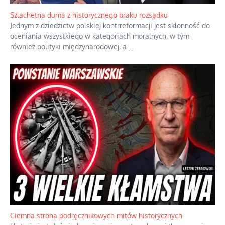
Szlachetna duma z historycznego braku rozsądku
Jednym z dziedzictw polskiej kontrreformacji jest skłonność do
oceniania wszystkiego w kategoriach moralnych, w tym
również polityki międzynarodowej, a
...
Ciemna strona podręcznikowych mitów historycznych