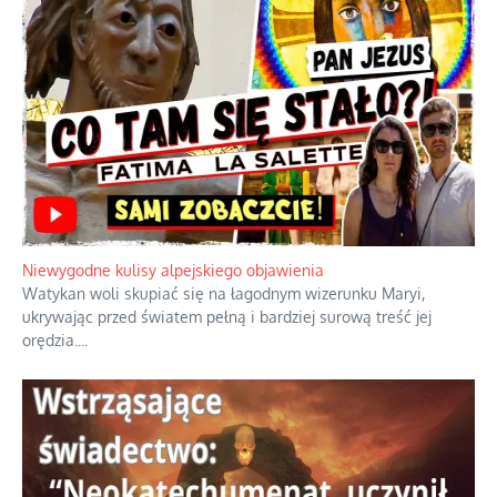
Niewygodne kulisy alpejskiego objawienia
Watykan woli skupiać się na łagodnym wizerunku Maryi,
ukrywając przed światem pełną i bardziej surową treść jej
orędzia.
...