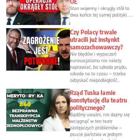
UE
Stan wojenny i okrągły stół to
dwa końce tej samej polityki…...
Czy Polacy trwale
utracili już instynkt
samozachowawczy?
Nie błędów i wypaczeń
eurosocjalizmu nie należy
naprawiać, bo szkoda prądu,
szkoda na to czasu – trzeba
odzyskać niepodległość...
Rząd Tuska łamie
konstytucję dla teatru
politycznego?
Bądźmy uważni, nie dajmy się
wciągnąć w ten teatr
zastępczych problemów –
psucie państwa w jednym