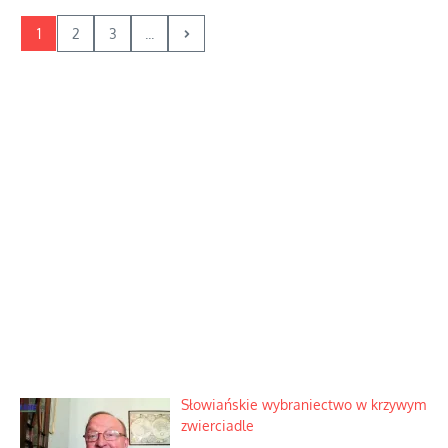
1
2
3
...
Słowiańskie wybraniectwo w krzywym
zwierciadle