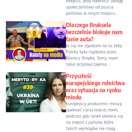
miejscu, żeby odwrócić uwagę
społeczeństwa od psucia
państwa w innym miejscu...
Dlaczego Bruksela
bezczelnie blokuje nam
tanie auta?
Ja się nie zgadzam na to, żeby
Polska była rządzona przez
Niemcy. Kropka. Sorry, mam
takie przyzwyczajenia....
Przyszłość
europejskiego rolnictwa
oraz sytuacja na rynku
miodu
Europejscy producenci muszą
spełniać coraz więcej norm,
podczas gdy rynek otwiera się
na import z państw, które
takich wymogów nie mają...