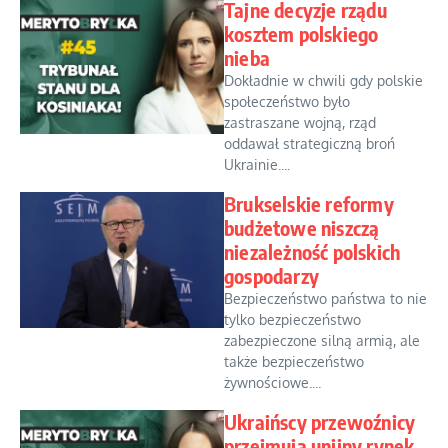
Tajne decyzje rządu
kosztem polskiego
nieba
Dokładnie w chwili gdy polskie
społeczeństwo było
zastraszane wojną, rząd
oddawał strategiczną broń
Ukrainie....
Brukselskie reformy
budżetowe niszczą
niezależność polskich
gospodarzy
Bezpieczeństwo państwa to nie
tylko bezpieczeństwo
zabezpieczone silną armią, ale
także bezpieczeństwo
żywnościowe....
Ukraińscy przewoźnicy
przejmują unijny rynek