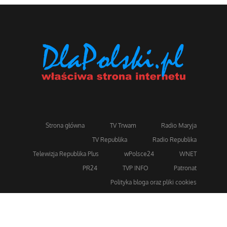
Strona główna
TV Trwam
Radio Maryja
TV Republika
Radio Republika
Telewizja Republika Plus
wPolsce24
WNET
PR24
TVP INFO
Patronat
Polityka bloga oraz pliki cookies
Dla bezpieczeństwa stosujemy 256-bitowe szyfrowanie
SSL