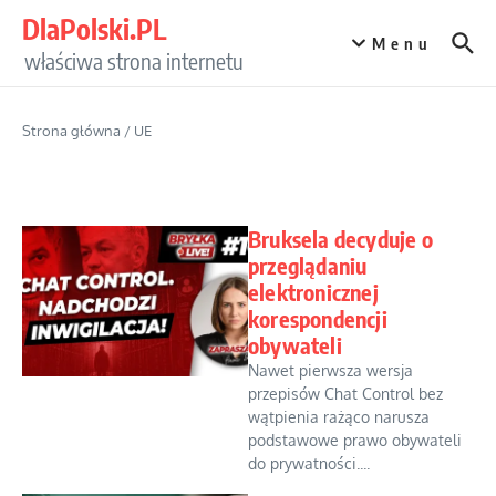
Przejdź do treści
DlaPolski.PL
Menu
właściwa strona internetu
Strona główna
/
UE
Bruksela decyduje o
przeglądaniu
elektronicznej
korespondencji
obywateli
Nawet pierwsza wersja
przepisów Chat Control bez
wątpienia rażąco narusza
podstawowe prawo obywateli
do prywatności....