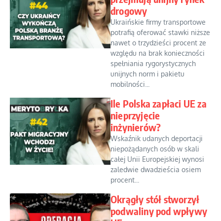
drogowy
Ukraińskie firmy transportowe
potrafią oferować stawki niższe
nawet o trzydzieści procent ze
względu na brak konieczności
spełniania rygorystycznych
unijnych norm i pakietu
mobilności...
Ile Polska zapłaci UE za
nieprzyjęcie
inżynierów?
Wskaźnik udanych deportacji
niepożądanych osób w skali
całej Unii Europejskiej wynosi
zaledwie dwadzieścia osiem
procent...
Okrągły stół stworzył
podwaliny pod wpływy