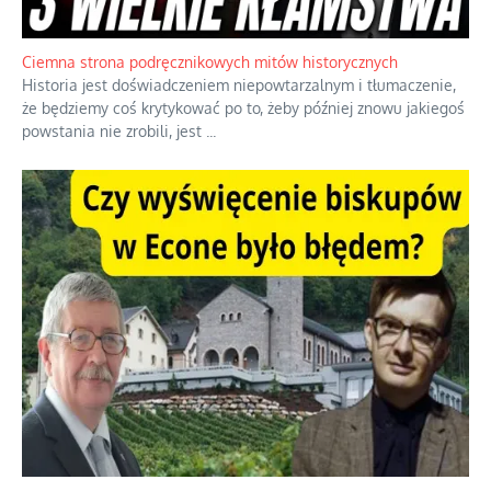
Ciemna strona podręcznikowych mitów historycznych
Historia jest doświadczeniem niepowtarzalnym i tłumaczenie,
że będziemy coś krytykować po to, żeby później znowu jakiegoś
powstania nie zrobili, jest
...