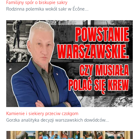
Familijny spór o biskupie sakry
Rodzinna polemika wokół sakr w Écône.
...
Kamienie i siekiery przeciw czołgom
Gorzka analityka decyzji warszawskich dowódców.
...