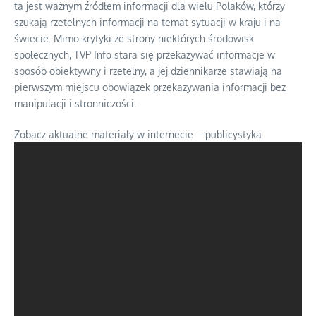
ta jest ważnym źródłem informacji dla wielu Polaków, którzy
szukają rzetelnych informacji na temat sytuacji w kraju i na
świecie. Mimo krytyki ze strony niektórych środowisk
społecznych, TVP Info stara się przekazywać informacje w
sposób obiektywny i rzetelny, a jej dziennikarze stawiają na
pierwszym miejscu obowiązek przekazywania informacji bez
manipulacji i stronniczości.
Zobacz aktualne materiały w internecie – publicystyka