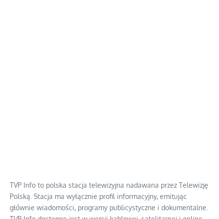
TVP Info to polska stacja telewizyjna nadawana przez Telewizję
Polską. Stacja ma wyłącznie profil informacyjny, emitując
głównie wiadomości, programy publicystyczne i dokumentalne.
TVP Info dostępne jest w wersji kablowej, satelitarnej i online,