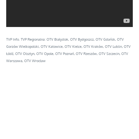
TVP Info. TVP Regionalna: OTV Białystok, OTV Bydgoszcz, OTV Gdańsk, OTV
Gorzów Wielkopolski, OTV Katowice, OTV Kielce, OTV Kraków, OTV Lublin, OTV
Łódź, OTV Olsztyn, OTV Opole, OTV Poznań, OTV Rzeszów, OTV Szczecin, OTV
Warszawa, OTV Wrocław