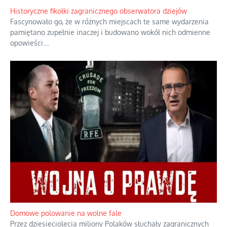
Rodzina to zbiór jednostek połączonych trwałymi, naturalnymi,
realnymi relacjami.
...
Historyczne fikołki zagranicznego obserwatora dziejów
Fascynowało go, że w różnych miejscach te same wydarzenia
pamiętano zupełnie inaczej i budowano wokół nich odmienne
opowieści.
...