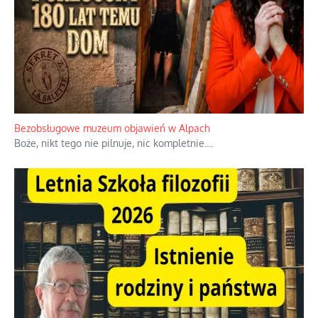
Niezwykłe wyścigi dawnych osadników w Palestynie
W 1938 roku, uwaga, 17% tych osadników niemieckich w
Palestynie było członkiem partii nazistowskiej i podczas II
wojny światowej byli internowani
...