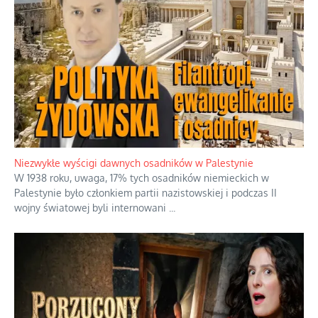
Niezwykły scenariusz bez państwowej
dotacji
Kosmiczny labirynt dawnych teorii
mistycznych