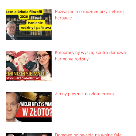
Niezwykłe wyścigi dawnych
osadników w Palestynie
Bezobsługowe muzeum objawień w
Alpach
Rozważania o rodzinie przy zielonej
herbacie