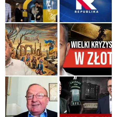
Niewygodne kulisy alpejskiego objawienia
Watykan woli skupiać się na łagodnym wizerunku Maryi,
ukrywając przed światem pełną i bardziej surową treść jej
orędzia.
...
Popularne