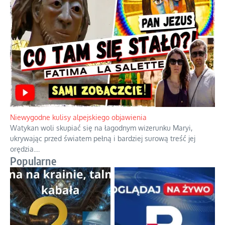
Duchowa apteczka bez teologicznych podróbek
Instrukcja obsługi łaski z ominięciem duchowych skrótów.
...