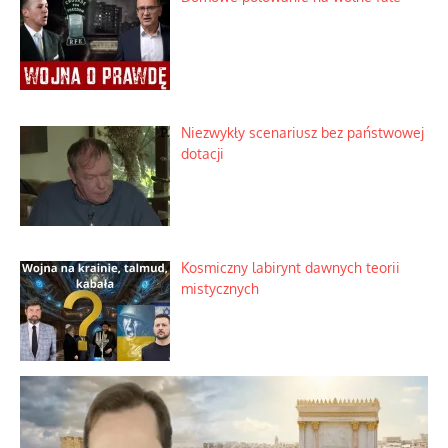
Korporacyjny wyścig kontra domowa
harmonia rodziny
Zimny prysznic na złote emocje
Domowe polowanie na wolne fale