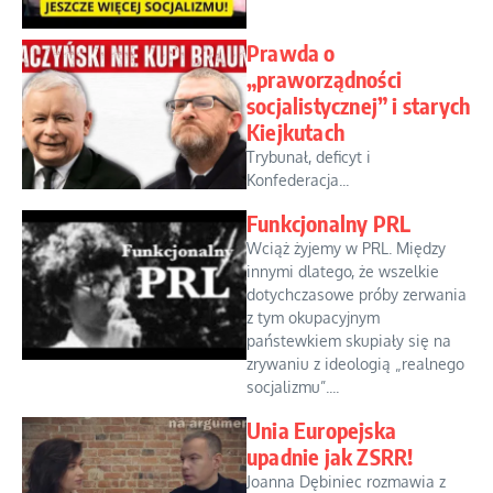
Prawda o
„praworządności
socjalistycznej” i starych
Kiejkutach
Trybunał, deficyt i
Konfederacja...
Funkcjonalny PRL
Wciąż żyjemy w PRL. Między
innymi dlatego, że wszelkie
dotychczasowe próby zerwania
z tym okupacyjnym
państewkiem skupiały się na
zrywaniu z ideologią „realnego
socjalizmu”....
Unia Europejska
upadnie jak ZSRR!
Joanna Dębiniec rozmawia z