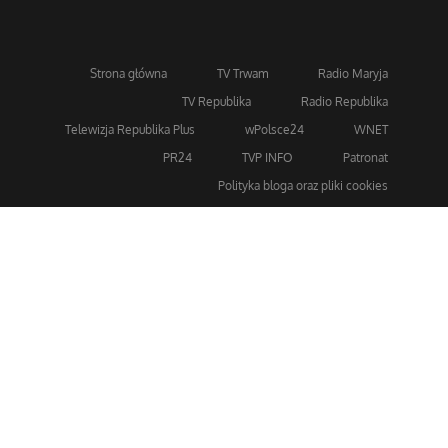
Strona główna
TV Trwam
Radio Maryja
TV Republika
Radio Republika
Telewizja Republika Plus
wPolsce24
WNET
PR24
TVP INFO
Patronat
Polityka bloga oraz pliki cookies
Dla bezpieczeństwa stosujemy 256-bitowe szyfrowanie
SSL