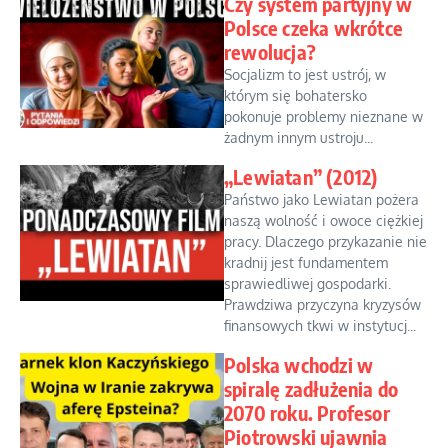
Czy system partyjny w
Polsce czeka wkrótce
rewolucja?
Socjalizm to jest ustrój, w
którym się bohatersko
pokonuje problemy nieznane w
żadnym innym ustroju...
„Lewiatan” (2012)
Państwo jako Lewiatan pożera
naszą wolność i owoce ciężkiej
pracy. Dlaczego przykazanie nie
kradnij jest fundamentem
sprawiedliwej gospodarki.
Prawdziwa przyczyna kryzysów
finansowych tkwi w instytucj...
Polska wchodzi w
spiralę zadłużenia do
2070 roku. Profesor
Piotrowski ujawnia