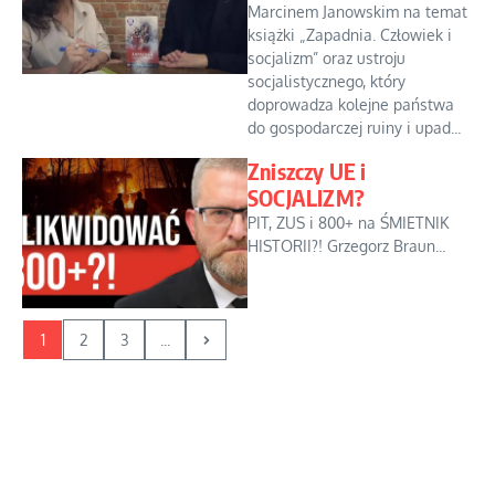
Marcinem Janowskim na temat
książki „Zapadnia. Człowiek i
socjalizm” oraz ustroju
socjalistycznego, który
doprowadza kolejne państwa
do gospodarczej ruiny i upad...
Zniszczy UE i
SOCJALIZM?
PIT, ZUS i 800+ na ŚMIETNIK
HISTORII?! Grzegorz Braun...
1
2
3
...