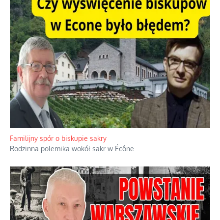
Familijny spór o biskupie sakry
Rodzinna polemika wokół sakr w Écône.
...