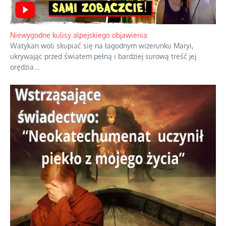
Niewygodne kulisy alpejskiego objawienia
Watykan woli skupiać się na łagodnym wizerunku Maryi,
ukrywając przed światem pełną i bardziej surową treść jej
orędzia.
...