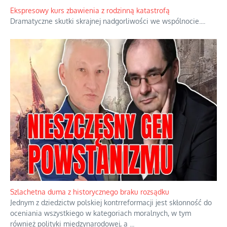
Ekspresowy kurs zbawienia z rodzinną katastrofą
Dramatyczne skutki skrajnej nadgorliwości we wspólnocie.
...
Szlachetna duma z historycznego braku rozsądku
Jednym z dziedzictw polskiej kontrreformacji jest skłonność do
oceniania wszystkiego w kategoriach moralnych, w tym
również polityki międzynarodowej, a
...