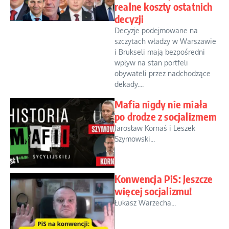
realne koszty ostatnich
decyzji
Decyzje podejmowane na
szczytach władzy w Warszawie
i Brukseli mają bezpośredni
wpływ na stan portfeli
obywateli przez nadchodzące
dekady....
Mafia nigdy nie miała
po drodze z socjalizmem
Jarosław Kornaś i Leszek
Szymowski...
Konwencja PiS: Jeszcze
więcej socjalizmu!
Łukasz Warzecha...