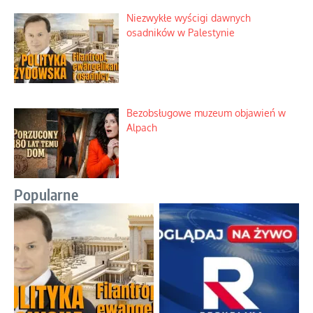
Niezwykłe wyścigi dawnych
osadników w Palestynie
Bezobsługowe muzeum objawień w
Alpach
Popularne