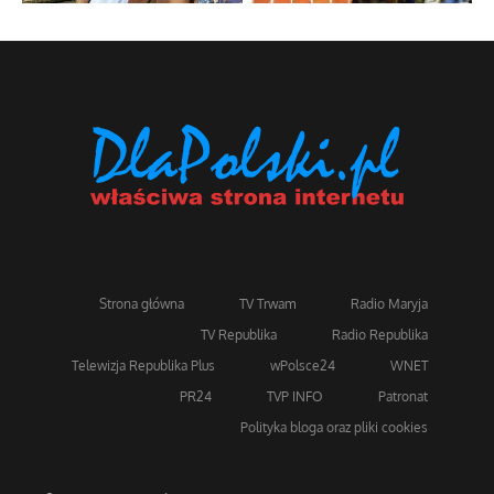
Strona główna
TV Trwam
Radio Maryja
TV Republika
Radio Republika
Telewizja Republika Plus
wPolsce24
WNET
PR24
TVP INFO
Patronat
Polityka bloga oraz pliki cookies