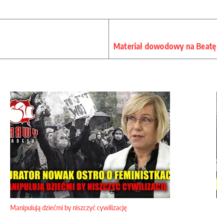
Materiał dowodowy na Beatę 
Manipulują dziećmi by niszczyć cywilizację