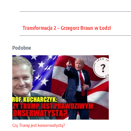
Transformacja 2 – Grzegorz Braun w Łodzi
Podobne
Czy Trump jest konserwatystą?