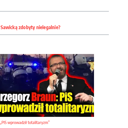
Sawicką zdobyty nielegalnie?
„PiS wprowadził totalitaryzm”