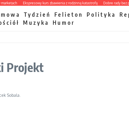
ketach
Ekspresowy kurs zbawienia z rodzinną katastrofą
Dobre rady bez pytan
zmowa
Tydzień
Felieton
Polityka
Re
ościół
Muzyka
Humor
i Projekt
cek Sobala.