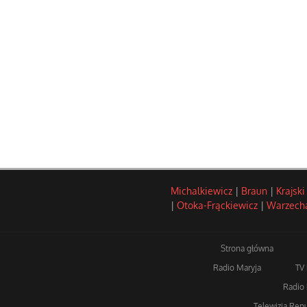
Michalkiewicz
|
Braun
|
Krajski
|
Otoka-Frąckiewicz
|
Warzech
Strona główna
Radio Maryja
TV
Radio 
Telewizja Repu