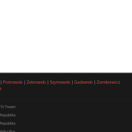
|
Piotrowski
|
Żebrowski
|
Szymowski
|
Gadowski
|
Ziemkiewicz
a
TV Trwam
 Republika
Republika
blika Plus