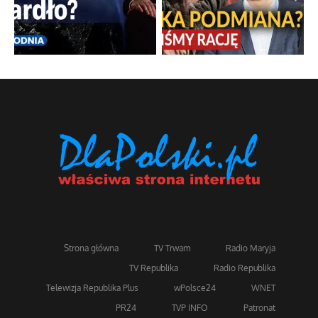
Strona główna
TV Trwam
Radio Maryja
TV Republika
Radio Republika
Telewizja Republika Plus
wPolsce24
WNET
PR24
TVP INFO
Patronat