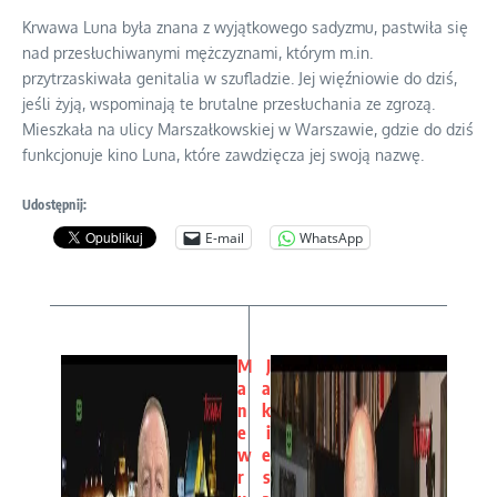
Krwawa Luna była znana z wyjątkowego sadyzmu, pastwiła się
nad przesłuchiwanymi mężczyznami, którym m.in.
przytrzaskiwała genitalia w szufladzie. Jej więźniowie do dziś,
jeśli żyją, wspominają te brutalne przesłuchania ze zgrozą.
Mieszkała na ulicy Marszałkowskiej w Warszawie, gdzie do dziś
funkcjonuje kino Luna, które zawdzięcza jej swoją nazwę.
Udostępnij:
E-mail
WhatsApp
M
J
a
a
n
k
e
i
w
e
r
s