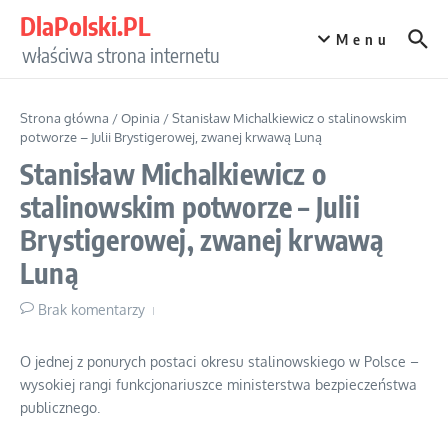
Przejdź do treści
DlaPolski.PL
Menu
właściwa strona internetu
Strona główna
/
Opinia
/
Stanisław Michalkiewicz o stalinowskim
potworze – Julii Brystigerowej, zwanej krwawą Luną
Stanisław Michalkiewicz o
stalinowskim potworze – Julii
Brystigerowej, zwanej krwawą
Luną
Brak komentarzy
O jednej z ponurych postaci okresu stalinowskiego w Polsce –
wysokiej rangi funkcjonariuszce ministerstwa bezpieczeństwa
publicznego.