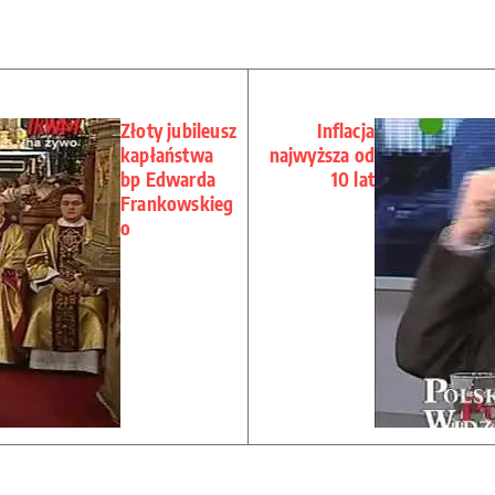
Złoty jubileusz
Inflacja
kapłaństwa
najwyższa od
bp Edwarda
10 lat
Frankowskieg
o