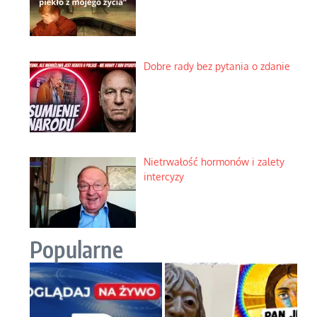
Dobre rady bez pytania o zdanie
Nietrwałość hormonów i zalety
intercyzy
Popularne