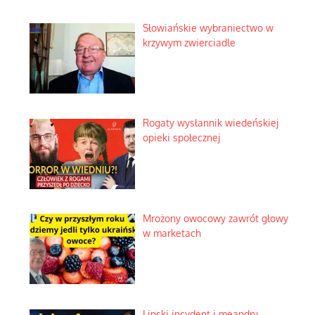
Słowiańskie wybraniectwo w
krzywym zwierciadle
Rogaty wysłannik wiedeńskiej
opieki społecznej
Mrożony owocowy zawrót głowy
w marketach
Lipski incydent i meandry