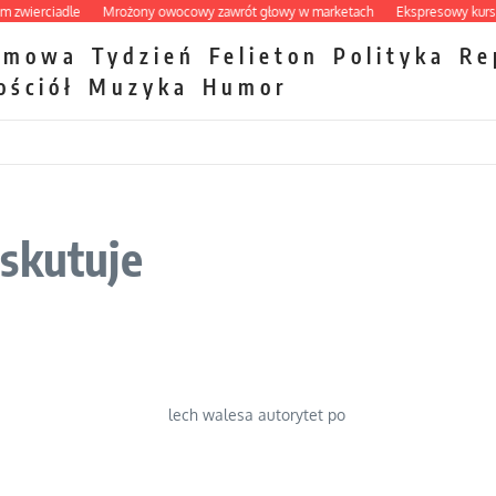
erciadle
Mrożony owocowy zawrót głowy w marketach
Ekspresowy kurs zbawi
zmowa
Tydzień
Felieton
Polityka
Re
ościół
Muzyka
Humor
skutuje