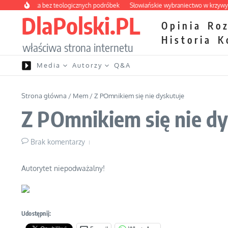
Przejdź do treści
apteczka bez teologicznych podróbek
Słowiańskie wybraniectwo w krzywym zwi
DlaPolski.PL
Opinia
Ro
Historia
K
właściwa strona internetu
Media
Autorzy
Q&A
Strona główna
/
Mem
/
Z POmnikiem się nie dyskutuje
Z POmnikiem się nie dy
Brak komentarzy
Autorytet niepodważalny!
Udostępnij: