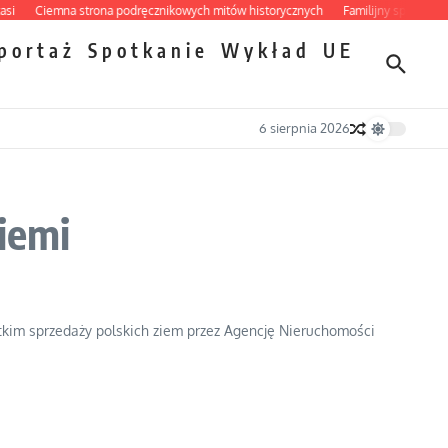
Ciemna strona podręcznikowych mitów historycznych
Familijny spór o biskupie
portaż
Spotkanie
Wykład
UE
6 sierpnia 2026
iemi
stkim sprzedaży polskich ziem przez Agencję Nieruchomości