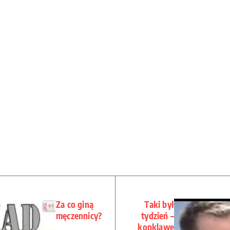
Za co giną
Taki był
męczennicy?
tydzień –
konklawe