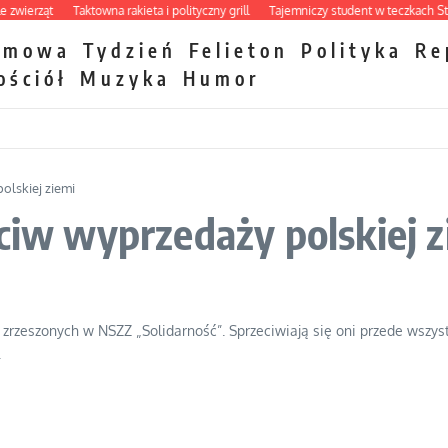
erząt
Taktowna rakieta i polityczny grill
Tajemniczy student w teczkach Stasi
zmowa
Tydzień
Felieton
Polityka
Re
ościół
Muzyka
Humor
olskiej ziemi
eciw wyprzedaży polskiej z
 zrzeszonych w NSZZ „Solidarność”. Sprzeciwiają się oni przede wszy
.