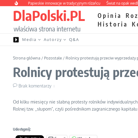
Przejdź do treści
pie sakry
Papieskie innowacje w tradycyjnym różańcu
Świat na opak wedle zwi
DlaPolski.PL
Opinia
Ro
Historia
K
właściwa strona internetu
Media
Autorzy
Q&A
Strona główna
/
Pozostałe
/
Rolnicy protestują przeciw wyprzedaży p
Rolnicy protestują prz
Brak komentarzy
Od kilku miesięcy nie słabną protesty rolników indywidualnych
Rolnej tzw. „słupom”, czyli pośrednikom zagranicznego kapitału
Udostępnij: