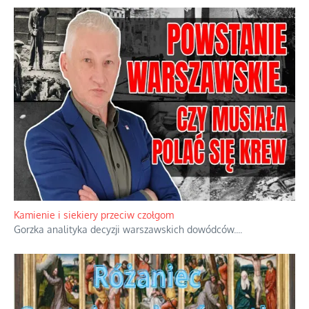
Kamienie i siekiery przeciw czołgom
Gorzka analityka decyzji warszawskich dowódców.
...