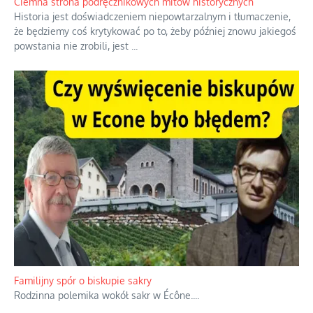
Ciemna strona podręcznikowych mitów historycznych
Historia jest doświadczeniem niepowtarzalnym i tłumaczenie,
że będziemy coś krytykować po to, żeby później znowu jakiegoś
powstania nie zrobili, jest
...
Familijny spór o biskupie sakry
Rodzinna polemika wokół sakr w Écône.
...