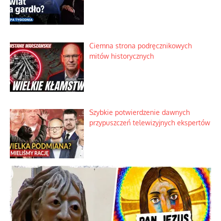
Ciemna strona podręcznikowych
mitów historycznych
Szybkie potwierdzenie dawnych
przypuszczeń telewizyjnych ekspertów