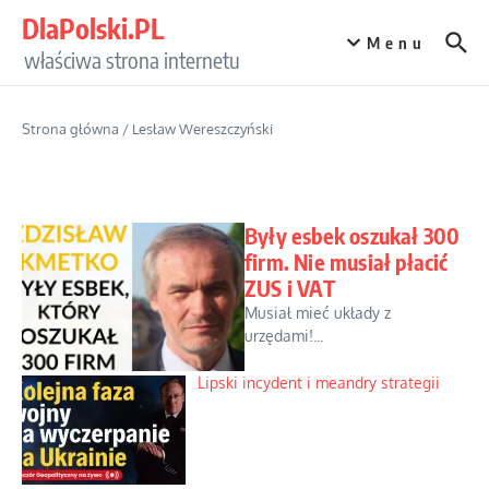
Przejdź do treści
DlaPolski.PL
Menu
właściwa strona internetu
Strona główna
/
Lesław Wereszczyński
Były esbek oszukał 300
firm. Nie musiał płacić
ZUS i VAT
Musiał mieć układy z
urzędami!...
Lipski incydent i meandry strategii