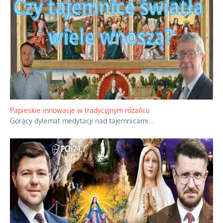
Papieskie innowacje w tradycyjnym różańcu
Gorący dylemat medytacji nad tajemnicami.
...