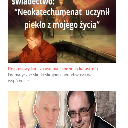
Ekspresowy kurs zbawienia z rodzinną katastrofą
Dramatyczne skutki skrajnej nadgorliwości we
wspólnocie.
...