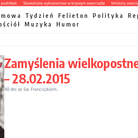
ek
Słowiańskie wybraniectwo w krzywym zwierciadle
Mrożony owocowy zawró
zmowa
Tydzień
Felieton
Polityka
Re
ościół
Muzyka
Humor
Zamyślenia wielkopostn
– 28.02.2015
40 dni ze św. Franciszkiem...