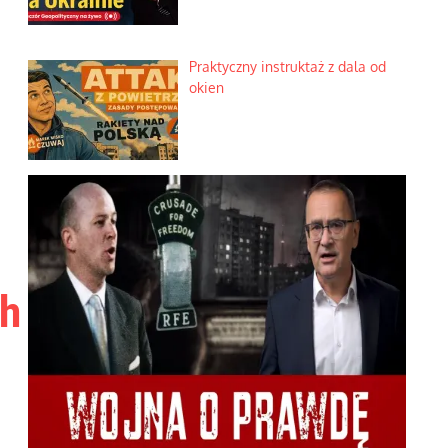
Praktyczny instruktaż z dala od
okien
ch