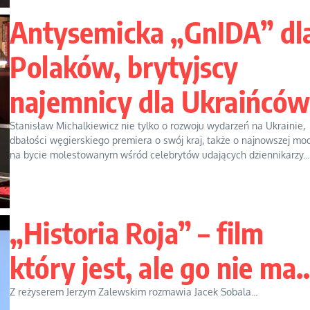
Antysemicka „GnIDA” dl
Polaków, brytyjscy
najemnicy dla Ukraińcó
Stanisław Michalkiewicz nie tylko o rozwoju wydarzeń na Ukrainie,
dbałości węgierskiego premiera o swój kraj, także o najnowszej mo
na bycie molestowanym wśród celebrytów udających dziennikarzy...
„Historia Roja” – film
który jest, ale go nie ma
Z reżyserem Jerzym Zalewskim rozmawia Jacek Sobala...