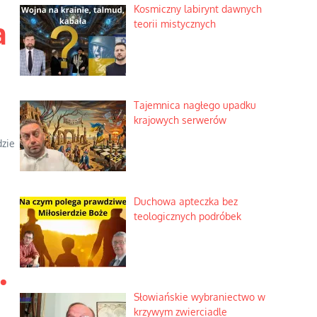
Kosmiczny labirynt dawnych
a
teorii mistycznych
w
Tajemnica nagłego upadku
krajowych serwerów
dzie
Duchowa apteczka bez
teologicznych podróbek
…
Słowiańskie wybraniectwo w
krzywym zwierciadle