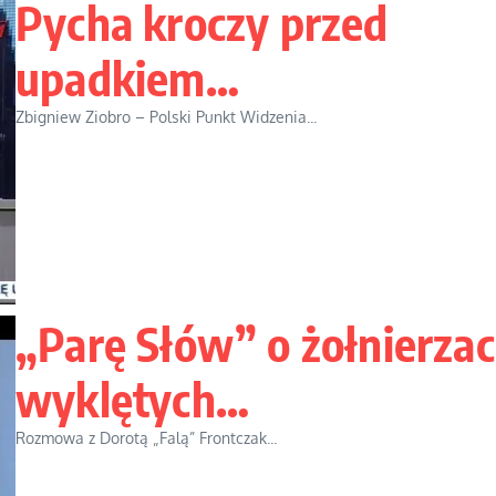
Pycha kroczy przed
upadkiem…
Zbigniew Ziobro – Polski Punkt Widzenia...
„Parę Słów” o żołnierza
wyklętych…
Rozmowa z Dorotą „Falą” Frontczak...