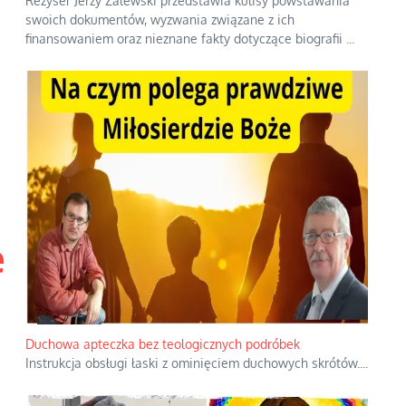
Reżyser Jerzy Zalewski przedstawia kulisy powstawania
swoich dokumentów, wyzwania związane z ich
finansowaniem oraz nieznane fakty dotyczące biografii
...
e
Duchowa apteczka bez teologicznych podróbek
Instrukcja obsługi łaski z ominięciem duchowych skrótów.
...