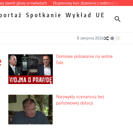
t głowy w marketach
Ekspresowy kurs zbawienia z rodzinną katastrofą
Dobre 
portaż
Spotkanie
Wykład
UE
8 sierpnia 2026
e
Domowe polowanie na wolne
fale
Niezwykły scenariusz bez
państwowej dotacji