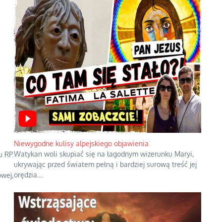
Niewygodne kulisy alpejskiego objawienia
Watykan woli skupiać się na łagodnym wizerunku Maryi,
u RP.
ukrywając przed światem pełną i bardziej surową treść jej
orędzia.
...
wej,