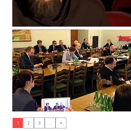
1
2
3
...