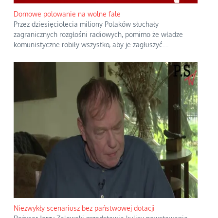
Domowe polowanie na wolne fale
Przez dziesięciolecia miliony Polaków słuchały
zagranicznych rozgłośni radiowych, pomimo że władze
komunistyczne robiły wszystko, aby je zagłuszyć.
...
Niezwykły scenariusz bez państwowej dotacji