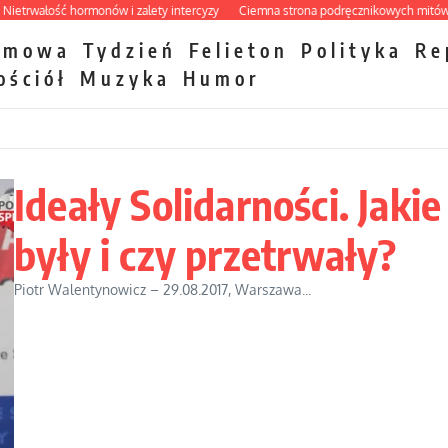
łość hormonów i zalety intercyzy
Ciemna strona podręcznikowych mitów history
zmowa
Tydzień
Felieton
Polityka
Re
ościół
Muzyka
Humor
Ideały Solidarności. Jakie
były i czy przetrwały?
Piotr Walentynowicz – 29.08.2017, Warszawa...