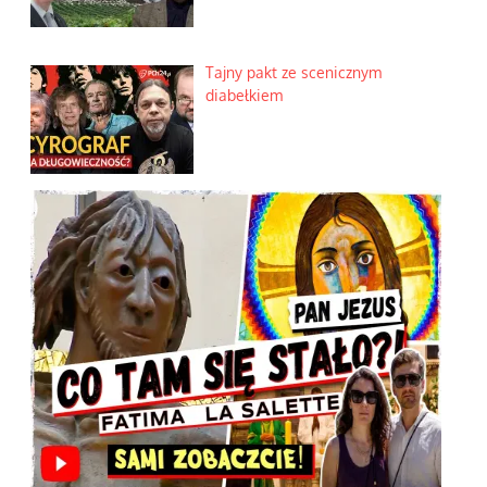
Tajny pakt ze scenicznym
diabełkiem