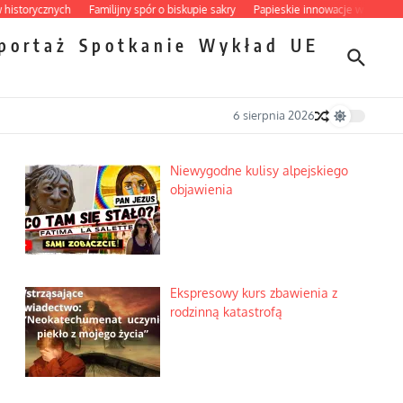
cznych
Familijny spór o biskupie sakry
Papieskie innowacje w tradycyjnym róż
portaż
Spotkanie
Wykład
UE
6 sierpnia 2026
Niewygodne kulisy alpejskiego
objawienia
Ekspresowy kurs zbawienia z
rodzinną katastrofą