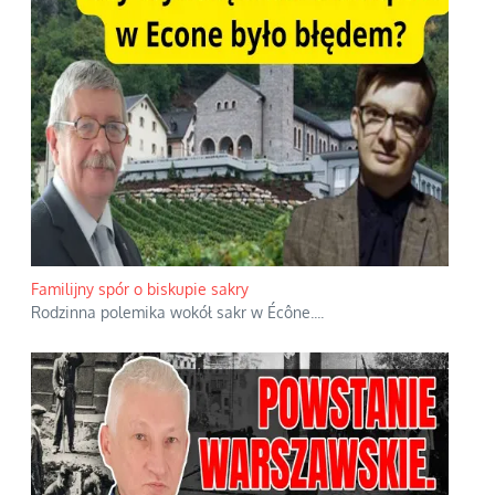
Familijny spór o biskupie sakry
Rodzinna polemika wokół sakr w Écône.
...