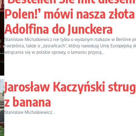
Polen!’ mówi nasza złota
Adolfina do Junckera
Stanisław Michalkiewicz nie tylko o wydanym rozkazie w Berlinie p
1 września, także o „zasrańcach”, którzy nawołują Unię Europejską d
wtrącania się w polskie sprawy, o łamaniu przysią...
Jarosław Kaczyński stru
z banana
Stanisław Michalkiewicz...