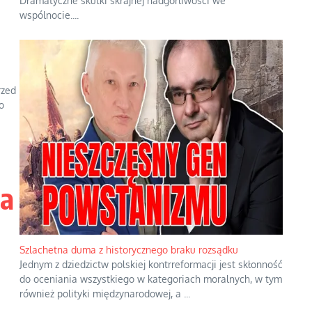
Dramatyczne skutki skrajnej nadgorliwości we
wspólnocie.
...
rzed
o
ga
Szlachetna duma z historycznego braku rozsądku
Jednym z dziedzictw polskiej kontrreformacji jest skłonność
do oceniania wszystkiego w kategoriach moralnych, w tym
również polityki międzynarodowej, a
...