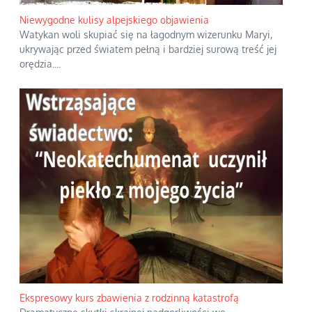
Niewygodne kulisy alpejskiego objawienia
Watykan woli skupiać się na łagodnym wizerunku Maryi,
ukrywając przed światem pełną i bardziej surową treść jej
orędzia.
...
Ekspresowy kurs zbawienia z rodzinną katastrofą