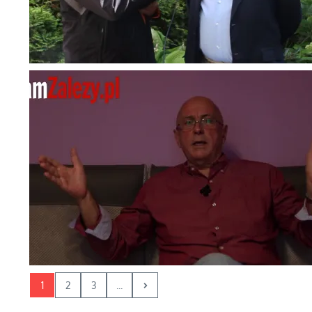
1
2
3
...