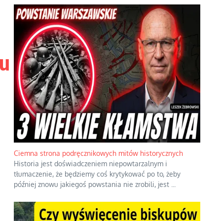
u
Ciemna strona podręcznikowych mitów historycznych
Historia jest doświadczeniem niepowtarzalnym i
tłumaczenie, że będziemy coś krytykować po to, żeby
później znowu jakiegoś powstania nie zrobili, jest
...