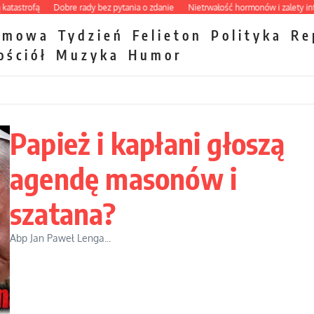
fą
Dobre rady bez pytania o zdanie
Nietrwałość hormonów i zalety intercyzy
zmowa
Tydzień
Felieton
Polityka
Re
ościół
Muzyka
Humor
Papież i kapłani głoszą
agendę masonów i
szatana?
Abp Jan Paweł Lenga...