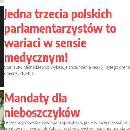
Jedna trzecia polskich
parlamentarzystów to
wariaci w sensie
medycznym!
Stanisław Michalkiewicz wykazuje zrozumienie reakcji byłego prem
obecnej PRL-bis...
Mandaty dla
nieboszczyków
Leszek Szymowski opowiada o sposobach, jakie w swej nieskończo
kreatywności wymyślili Polacy, by obejść system płacenia mandat