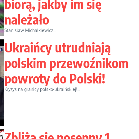
biorą, jakby im się
należało
Stanisław Michalkiewicz...
Ukraińcy utrudniają
polskim przewoźnikom
powroty do Polski!
Kryzys na granicy polsko-ukraińskiej!...
Zbliża się posępny 1