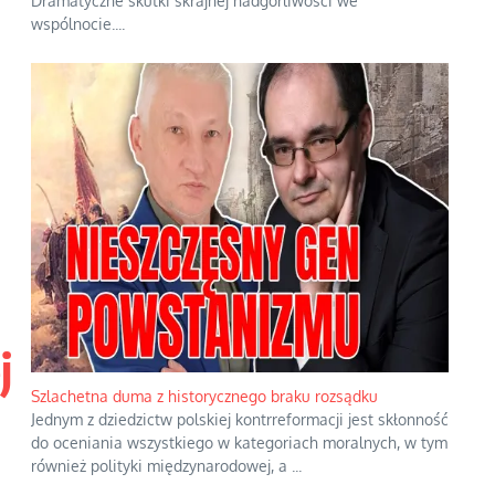
Dramatyczne skutki skrajnej nadgorliwości we
wspólnocie.
...
j
Szlachetna duma z historycznego braku rozsądku
Jednym z dziedzictw polskiej kontrreformacji jest skłonność
do oceniania wszystkiego w kategoriach moralnych, w tym
również polityki międzynarodowej, a
...