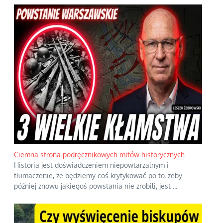
Ciemna strona podręcznikowych mitów historycznych
Historia jest doświadczeniem niepowtarzalnym i
tłumaczenie, że będziemy coś krytykować po to, żeby
później znowu jakiegoś powstania nie zrobili, jest
...