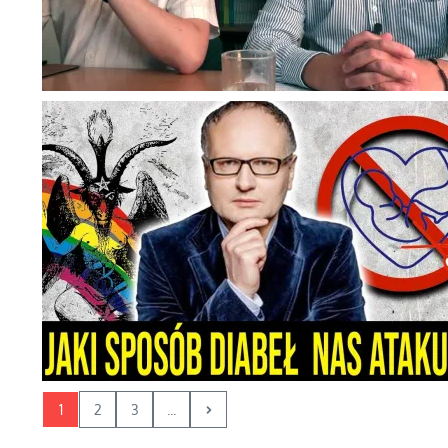
1
2
3
...