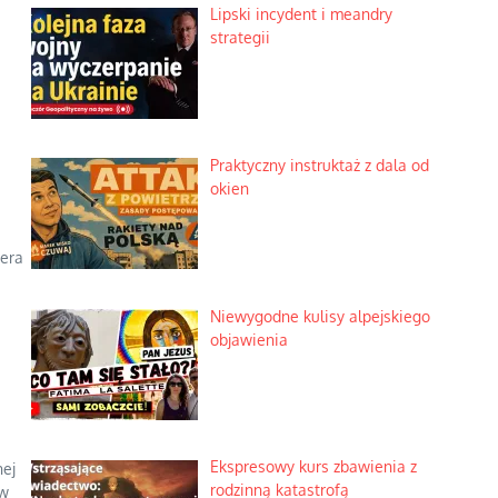
Lipski incydent i meandry
strategii
Praktyczny instruktaż z dala od
okien
iera
Niewygodne kulisy alpejskiego
objawienia
Ekspresowy kurs zbawienia z
nej
rodzinną katastrofą
ów