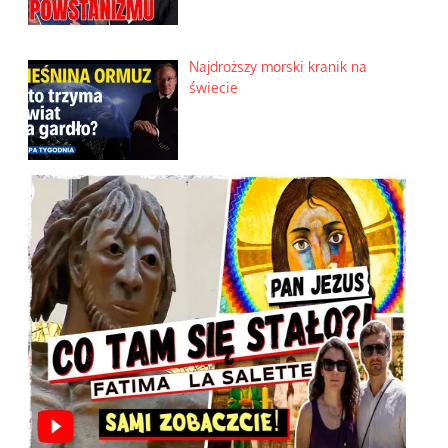
Najdroższy morski kranik na
świecie