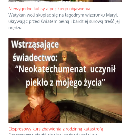
Niewygodne kulisy alpejskiego objawienia
Watykan woli skupiać się na łagodnym wizerunku Maryi,
ukrywając przed światem pełną i bardziej surową treść jej
orędzia.
...
Ekspresowy kurs zbawienia z rodzinną katastrofą