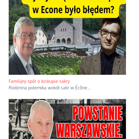
Familijny spór o biskupie sakry
Rodzinna polemika wokół sakr w Écône.
...