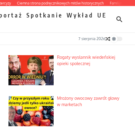
Ciemna strona podręcznikowych mitów historycznych
Familijny spór o biskupi
portaż
Spotkanie
Wykład
UE
7 sierpnia 2026
Rogaty wysłannik wiedeńskiej
opieki społecznej
Mrożony owocowy zawrót głowy
w marketach