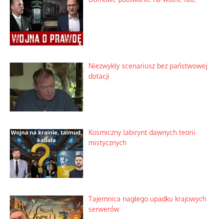
Korporacyjny wyścig kontra domowa
harmonia rodziny
Zimny prysznic na złote emocje
Domowe polowanie na wolne fale