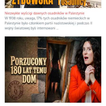
podróbek
Niezwykłe wyścigi dawnych osadników w Palestynie
W 1938 roku, uwaga, 17% tych osadników niemieckich w
Palestynie było członkiem partii nazistowskiej i podczas II