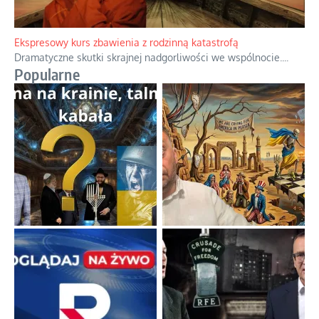
Niewygodne kulisy alpejskiego objawienia
Watykan woli skupiać się na łagodnym wizerunku Maryi,
ukrywając przed światem pełną i bardziej surową treść jej
orędzia.
...
Ekspresowy kurs zbawienia z rodzinną katastrofą
Dramatyczne skutki skrajnej nadgorliwości we wspólnocie.
...
Popularne