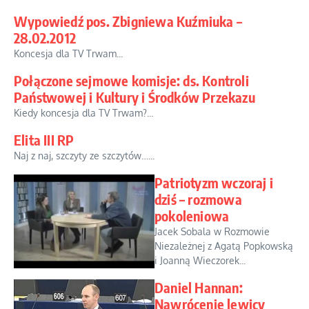
Wypowiedź pos. Zbigniewa Kuźmiuka –
28.02.2012
Koncesja dla TV Trwam...
Połączone sejmowe komisje: ds. Kontroli
Państwowej i Kultury i Środków Przekazu
Kiedy koncesja dla TV Trwam?...
Elita III RP
Naj z naj, szczyty ze szczytów…...
Patriotyzm wczoraj i
dziś – rozmowa
pokoleniowa
Jacek Sobala w Rozmowie
Niezależnej z Agatą Popkowską
i Joanną Wieczorek...
Daniel Hannan:
Nawrócenie lewicy