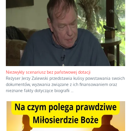
Domowe polowanie na wolne fale
Przez dziesięciolecia miliony Polaków słuchały zagranicznych
rozgłośni radiowych, pomimo że władze komunistyczne robiły
wszystko, aby je zagłuszyć.
...