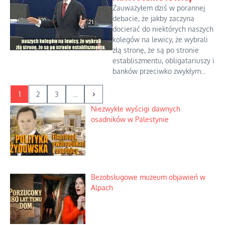
Zauważyłem dziś w porannej
debacie, że jakby zaczyna
docierać do niektórych naszych
kolegów na lewicy, że wybrali
złą stronę, że są po stronie
establiszmentu, obligatariuszy i
banków przeciwko zwykłym...
1
2
3
...