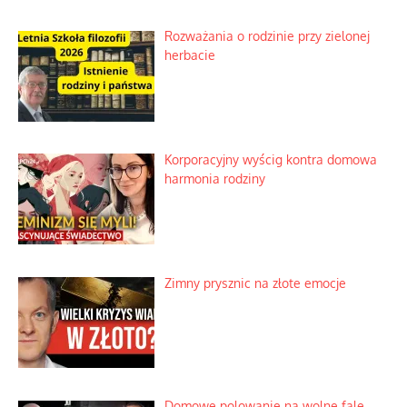
Niezwykłe wyścigi dawnych
osadników w Palestynie
Bezobsługowe muzeum objawień w
Alpach
Rozważania o rodzinie przy zielonej
herbacie