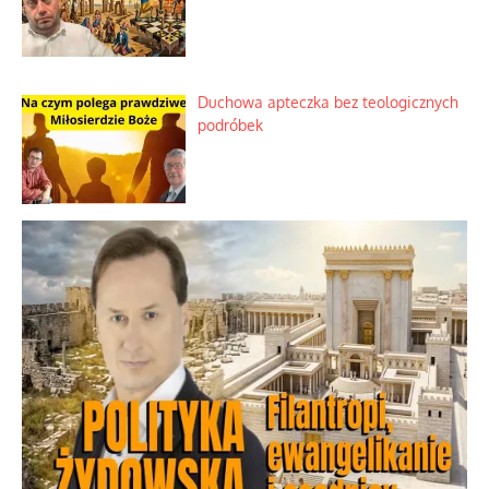
Niezwykły scenariusz bez państwowej
dotacji
Kosmiczny labirynt dawnych teorii
mistycznych
Tajemnica nagłego upadku krajowych
serwerów
Duchowa apteczka bez teologicznych