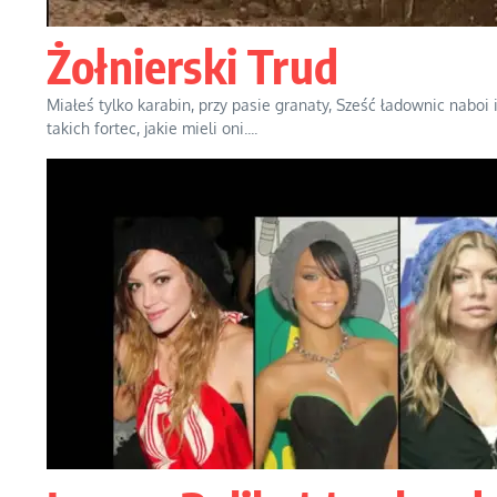
Żołnierski Trud
Miałeś tylko karabin, przy pasie granaty, Sześć ładownic naboi 
takich fortec, jakie mieli oni....