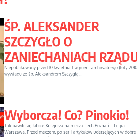
ŚP. ALEKSANDER
SZCZYGŁO O
ZANIECHANIACH RZĄD
Niepublikowany przed 10 kwietnia fragment archiwalnego (luty 2010 
wywiadu ze śp. Aleksandrem Szczygłą....
Wyborcza! Co? Pinokio!
Tak bawili się kibice Kolejorza na meczu Lech Poznań – Legia
Warszawa. Przed meczem, po serii artykułów uderzejących w dobre