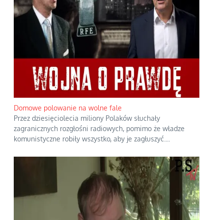
Domowe polowanie na wolne fale
Przez dziesięciolecia miliony Polaków słuchały
zagranicznych rozgłośni radiowych, pomimo że władze
komunistyczne robiły wszystko, aby je zagłuszyć.
...