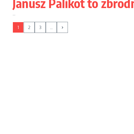
Janusz Palikot to zbrod
...
1
2
3
...