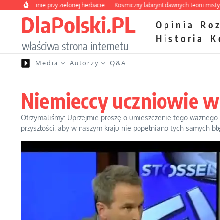
Przejdź do treści
 rodzinie przy zielonej herbacie
Kosmiczny labirynt dawnych teorii mistycznych
DlaPolski.PL
Opinia
Ro
Historia
K
właściwa strona internetu
Media
Autorzy
Q&A
Niemieccy uczniowie w
Otrzymaliśmy: Uprzejmie proszę o umieszczenie tego ważnego do
przyszłości, aby w naszym kraju nie popełniano tych samych bł