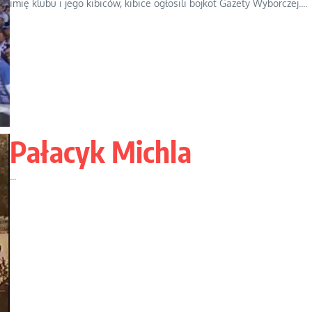
imię klubu i jego kibiców, kibice ogłosili bojkot Gazety Wyborczej....
Pałacyk Michla
...