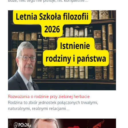
Boże, nikt tego nie pilnuje, nic kompletnie.
...
Rozważania o rodzinie przy zielonej herbacie
Rodzina to zbiór jednostek połączonych trwałymi,
naturalnymi, realnymi relacjami.
...