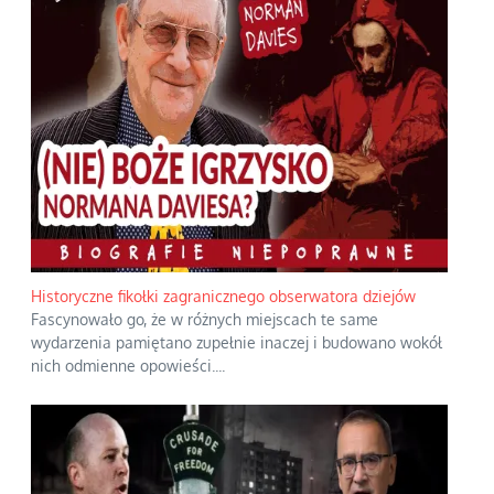
Historyczne fikołki zagranicznego obserwatora dziejów
Fascynowało go, że w różnych miejscach te same
wydarzenia pamiętano zupełnie inaczej i budowano wokół
nich odmienne opowieści.
...