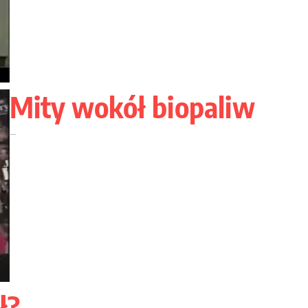
Mity wokół biopaliw
...
ł?