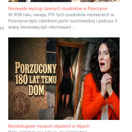
Niezwykłe wyścigi dawnych osadników w Palestynie
W 1938 roku, uwaga, 17% tych osadników niemieckich w
Palestynie było członkiem partii nazistowskiej i podczas II
wojny światowej byli internowani
...
łeś
Bezobsługowe muzeum objawień w Alpach