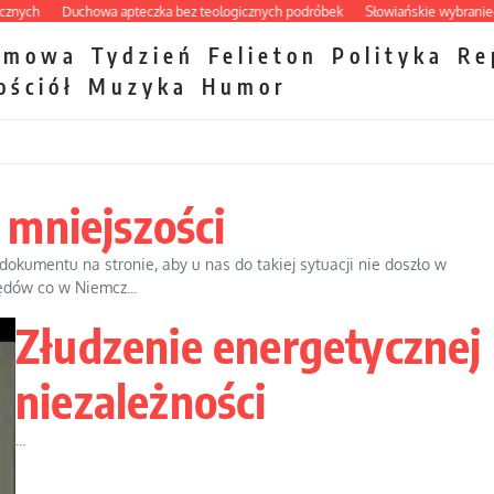
Duchowa apteczka bez teologicznych podróbek
Słowiańskie wybraniectwo w 
zmowa
Tydzień
Felieton
Polityka
Re
ościół
Muzyka
Humor
 mniejszości
kumentu na stronie, aby u nas do takiej sytuacji nie doszło w
ędów co w Niemcz...
Złudzenie energetycznej
niezależności
...