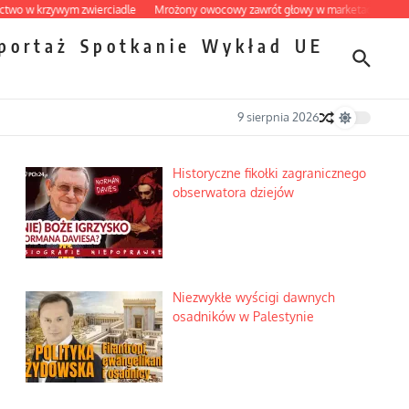
krzywym zwierciadle
Mrożony owocowy zawrót głowy w marketach
Ekspresow
portaż
Spotkanie
Wykład
UE
9 sierpnia 2026
Historyczne fikołki zagranicznego
obserwatora dziejów
Niezwykłe wyścigi dawnych
osadników w Palestynie