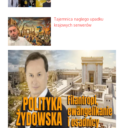
Tajemnica nagłego upadku
krajowych serwerów