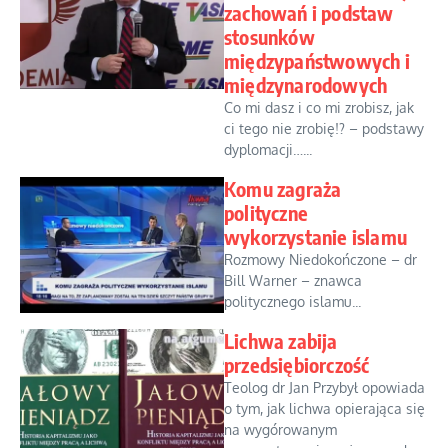
zachowań i podstaw
stosunków
międzypaństwowych i
międzynarodowych
Co mi dasz i co mi zrobisz, jak
ci tego nie zrobię!? – podstawy
dyplomacji…...
Komu zagraża
polityczne
wykorzystanie islamu
Rozmowy Niedokończone – dr
Bill Warner – znawca
politycznego islamu...
Lichwa zabija
przedsiębiorczość
Teolog dr Jan Przybył opowiada
o tym, jak lichwa opierająca się
na wygórowanym