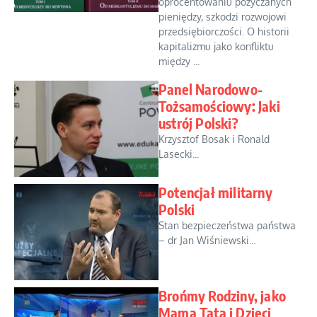
oprocentowaniu pożyczanych
pieniędzy, szkodzi rozwojowi
przedsiębiorczości. O historii
kapitalizmu jako konfliktu
między ...
Panel Narodowo-
Tożsamościowy: Jaki
ustrój Polski?
Krzysztof Bosak i Ronald
Lasecki...
Potencjał militarny
Polski
Stan bezpieczeństwa państwa
– dr Jan Wiśniewski...
Brońmy Rodziny, jako
Mama Tata i Dzieci