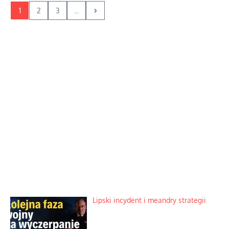
1
2
3
...
Lipski incydent i meandry strategii