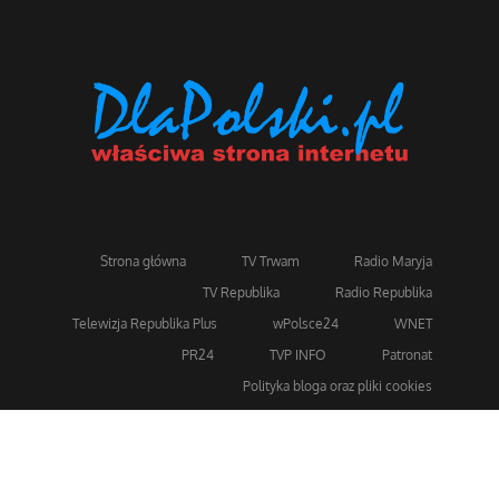
Strona główna
TV Trwam
Radio Maryja
TV Republika
Radio Republika
Telewizja Republika Plus
wPolsce24
WNET
PR24
TVP INFO
Patronat
Polityka bloga oraz pliki cookies
Dla bezpieczeństwa stosujemy 256-bitowe szyfrowanie
SSL