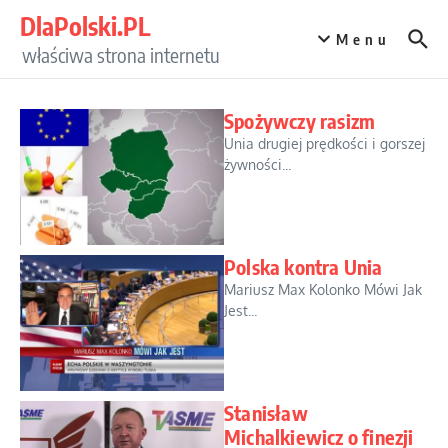
Przejdź do treści
DlaPolski.PL
Menu
właściwa strona internetu
Spożywczy rasizm
Unia drugiej prędkości i gorszej
żywności...
Polska kontra Unia
Mariusz Max Kolonko Mówi Jak
Jest...
Stanisław
Michalkiewicz o finezji