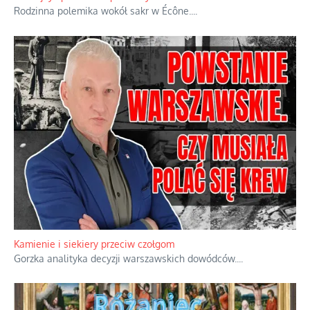
Rodzinna polemika wokół sakr w Écône.
...
Kamienie i siekiery przeciw czołgom
Gorzka analityka decyzji warszawskich dowódców.
...