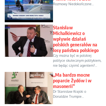
Rozmowy Niedokończone...
Stanisław
Michalkiewicz o
wpływie działań
polskich generałów na
losy państwa polskiego
Czy można być w polskiej
polityce skutecznym politykiem,
nie będąc czyimś agentem?...
„Ma bardzo mocne
poparcie Żydów i w
masonerii”
Dr Stanisław Krajski o
Donaldzie Trumpie...