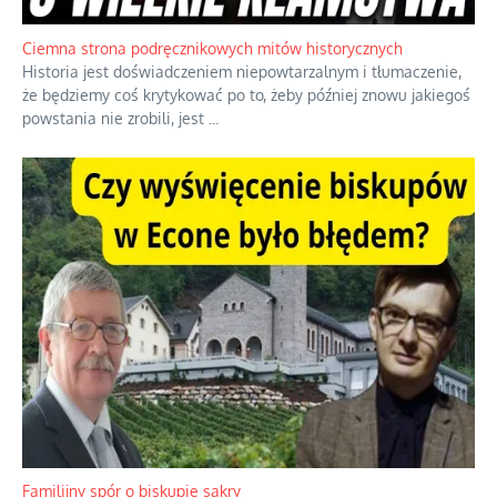
Ciemna strona podręcznikowych mitów historycznych
Historia jest doświadczeniem niepowtarzalnym i tłumaczenie,
że będziemy coś krytykować po to, żeby później znowu jakiegoś
powstania nie zrobili, jest
...
Familijny spór o biskupie sakry