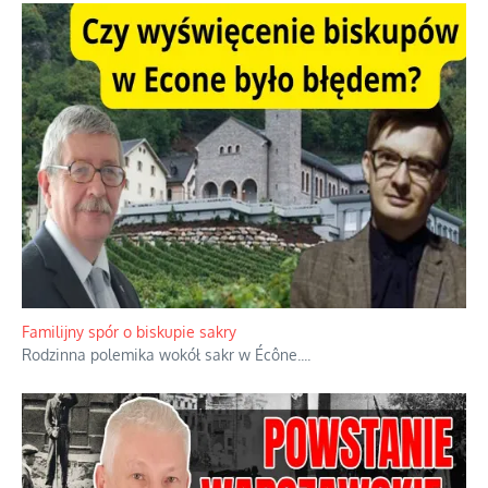
Familijny spór o biskupie sakry
Rodzinna polemika wokół sakr w Écône.
...