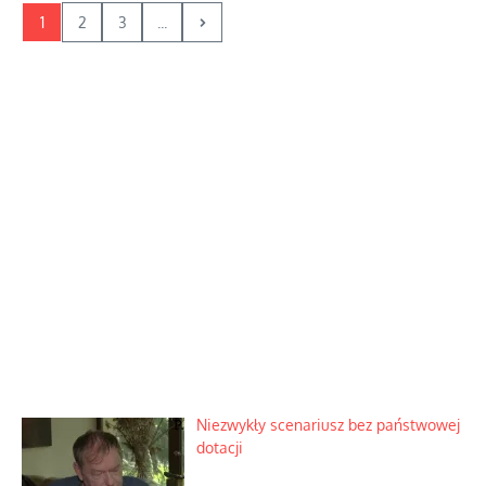
1
2
3
...
Niezwykły scenariusz bez państwowej
dotacji