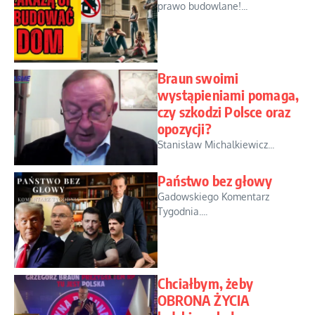
prawo budowlane!...
Braun swoimi
wystąpieniami pomaga,
czy szkodzi Polsce oraz
opozycji?
Stanisław Michalkiewicz...
Państwo bez głowy
Gadowskiego Komentarz
Tygodnia....
Chciałbym, żeby
OBRONA ŻYCIA