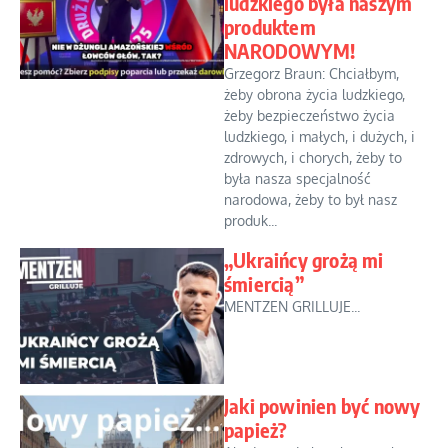
ludzkiego była naszym
produktem
NARODOWYM!
Grzegorz Braun: Chciałbym,
żeby obrona życia ludzkiego,
żeby bezpieczeństwo życia
ludzkiego, i małych, i dużych, i
zdrowych, i chorych, żeby to
była nasza specjalność
narodowa, żeby to był nasz
produk...
„Ukraińcy grożą mi
śmiercią”
MENTZEN GRILLUJE...
Jaki powinien być nowy
papież?