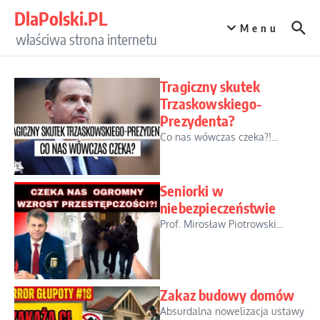
Przejdź do treści
DlaPolski.PL
Menu
właściwa strona internetu
Tragiczny skutek
Trzaskowskiego-
Prezydenta?
Co nas wówczas czeka?!...
Seniorki w
niebezpieczeństwie
Prof. Mirosław Piotrowski...
Zakaz budowy domów
Absurdalna nowelizacja ustawy