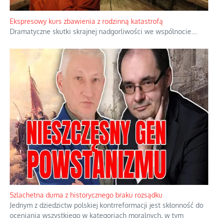
Ekspresowy kurs zbawienia z rodzinną katastrofą
Dramatyczne skutki skrajnej nadgorliwości we wspólnocie.
...
Szlachetna duma z historycznego braku rozsądku
Jednym z dziedzictw polskiej kontrreformacji jest skłonność do
oceniania wszystkiego w kategoriach moralnych, w tym