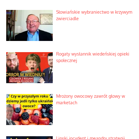
Słowiańskie wybraniectwo w krzywym
zwierciadle
Rogaty wysłannik wiedeńskiej opieki
społecznej
Mrożony owocowy zawrót głowy w
marketach
Lipski incydent i meandry strategii