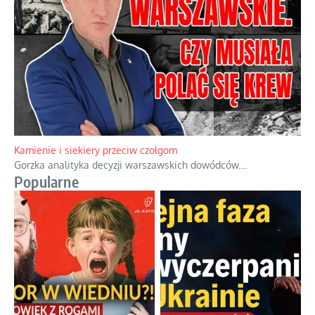
Kamienie i siekiery przeciw czołgom
Gorzka analityka decyzji warszawskich dowódców.
...
Popularne