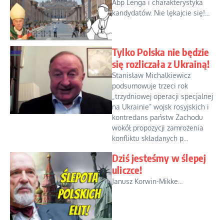
Abp Lenga i charakterystyka
kandydatów. Nie lękajcie się!...
Tylko Polska nie będzie
się rozliczała z Ukrainą!
Stanisław Michalkiewicz
podsumowuje trzeci rok
„trzydniowej operacji specjalnej
na Ukrainie” wojsk rosyjskich i
kontredans państw Zachodu
wokół propozycji zamrożenia
konfliktu składanych p...
Dziś jesteśmy w ślepej
uliczce!
Janusz Korwin-Mikke...