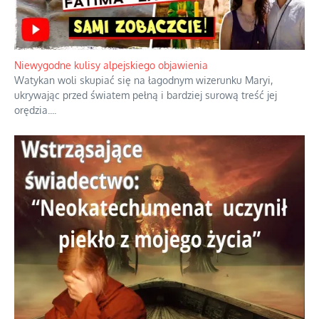
Niewygodne kulisy alpejskiego objawienia
Watykan woli skupiać się na łagodnym wizerunku Maryi,
ukrywając przed światem pełną i bardziej surową treść jej
orędzia.
...