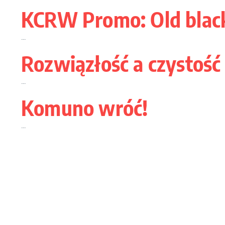
KCRW Promo: Old blac
...
Rozwiązłość a czystość
...
Komuno wróć!
...