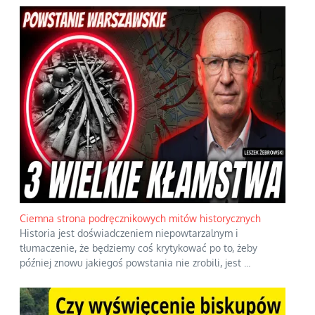
Ciemna strona podręcznikowych mitów historycznych
Historia jest doświadczeniem niepowtarzalnym i
tłumaczenie, że będziemy coś krytykować po to, żeby
później znowu jakiegoś powstania nie zrobili, jest
...