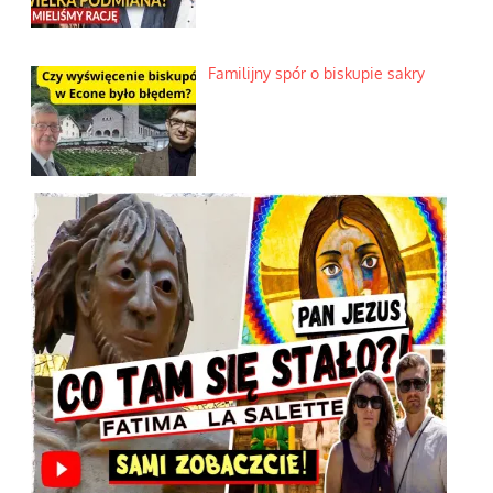
Familijny spór o biskupie sakry