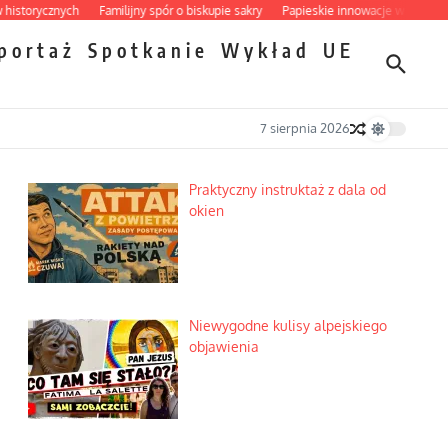
rycznych
Familijny spór o biskupie sakry
Papieskie innowacje w tradycyjnym 
portaż
Spotkanie
Wykład
UE
7 sierpnia 2026
Praktyczny instruktaż z dala od
okien
Niewygodne kulisy alpejskiego
objawienia