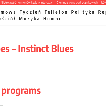
wałość hormonów i zalety intercyzy
Ciemna strona podręcznikowych mitów histo
zmowa
Tydzień
Felieton
Polityka
Re
ościół
Muzyka
Humor
s – Instinct Blues
 programs