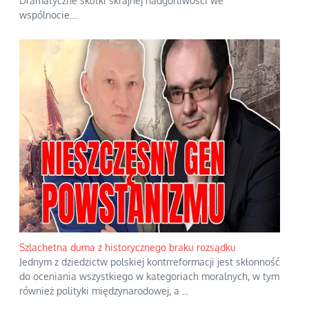
Dramatyczne skutki skrajnej nadgorliwości we
wspólnocie.
...
Szlachetna duma z historycznego braku rozsądku
Jednym z dziedzictw polskiej kontrreformacji jest skłonność
do oceniania wszystkiego w kategoriach moralnych, w tym
również polityki międzynarodowej, a
...