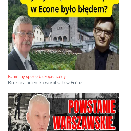
Familijny spór o biskupie sakry
Rodzinna polemika wokół sakr w Écône.
...