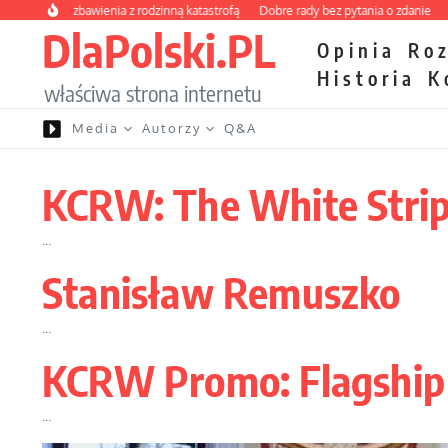
Przejdź do treści
y kurs zbawienia z rodzinną katastrofą
Dobre rady bez pytania o zdanie
Nietr
DlaPolski.PL
Opinia
Ro
Historia
K
właściwa strona internetu
Media
Autorzy
Q&A
KCRW: The White Stripe
...
Stanisław Remuszko
...
KCRW Promo: Flagship
...