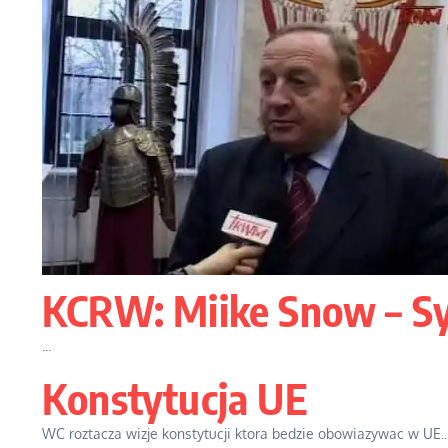
KCRW: Miike Snow – Sy
...
Konstytucja UE
WC roztacza wizje konstytucji ktora bedzie obowiazywac w UE..