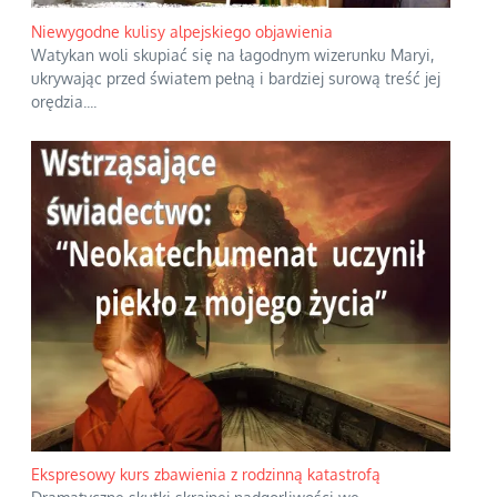
Niewygodne kulisy alpejskiego objawienia
Watykan woli skupiać się na łagodnym wizerunku Maryi,
ukrywając przed światem pełną i bardziej surową treść jej
orędzia.
...
Ekspresowy kurs zbawienia z rodzinną katastrofą