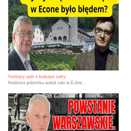
Familijny spór o biskupie sakry
Rodzinna polemika wokół sakr w Écône.
...