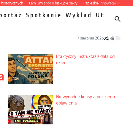
cznych
Familijny spór o biskupie sakry
Papieskie innowacje w tradycyjnym róż
portaż
Spotkanie
Wykład
UE
7 sierpnia 2026
Praktyczny instruktaż z dala od
okien
a
Niewygodne kulisy alpejskiego
objawienia
,