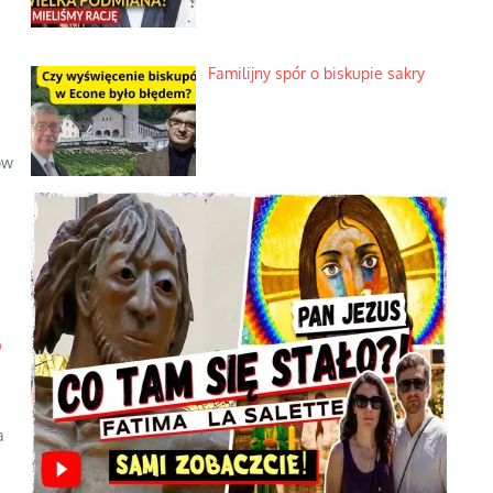
Familijny spór o biskupie sakry
ów
–
a