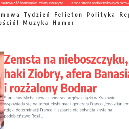
łość hormonów i zalety intercyzy
Ciemna strona podręcznikowych mitów history
zmowa
Tydzień
Felieton
Polityka
Re
ościół
Muzyka
Humor
Zemsta na nieboszczyku,
haki Ziobry, afera Banasi
i rozżalony Bodnar
Stanisław Michalkiewicz podczas targów książki w Krakowie
wypowiada się na temat ekshumacji generała Franco. Jego zdaniem
dzięki determinacji Franco Hiszpania nie spłynęła krwią na
podobieństwo Rosji...