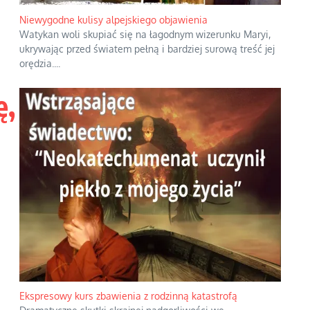
Niewygodne kulisy alpejskiego objawienia
Watykan woli skupiać się na łagodnym wizerunku Maryi,
ukrywając przed światem pełną i bardziej surową treść jej
orędzia.
...
ę,
Ekspresowy kurs zbawienia z rodzinną katastrofą