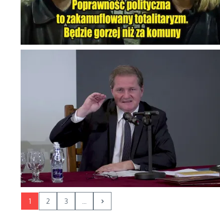
1
2
3
...