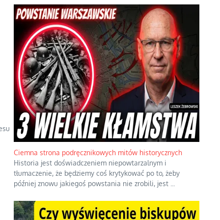
esu
Ciemna strona podręcznikowych mitów historycznych
Historia jest doświadczeniem niepowtarzalnym i
tłumaczenie, że będziemy coś krytykować po to, żeby
później znowu jakiegoś powstania nie zrobili, jest
...