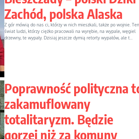
Zachód, polska Alaska
Z gór mówią do nas ci, którzy w nich mieszkali, także po wojnie. Te
świat ludzi, którzy ciężko pracowali na wyrębie, na wypale, węgiel
drzewny, te wypały. Dzisiaj jeszcze dymią retorty wypałów, ale t...
Poprawność polityczna t
zakamuflowany
totalitaryzm. Będzie
gorzej niż za komuny