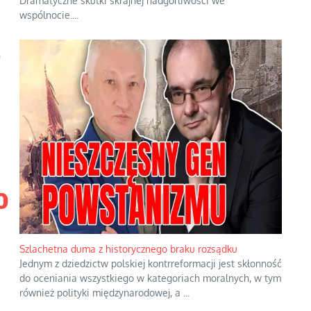
Dramatyczne skutki skrajnej nadgorliwości we
wspólnocie.
...
n
o
Szlachetna duma z historycznego braku rozsądku
Jednym z dziedzictw polskiej kontrreformacji jest skłonność
do oceniania wszystkiego w kategoriach moralnych, w tym
również polityki międzynarodowej, a
...