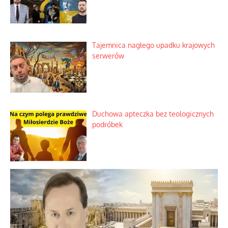
Tajemnica nagłego upadku krajowych
serwerów
Duchowa apteczka bez teologicznych
podróbek