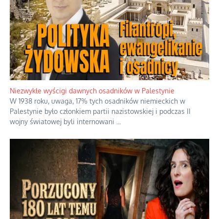
Niezwykłe wyścigi dawnych osadników w Palestynie
W 1938 roku, uwaga, 17% tych osadników niemieckich w
Palestynie było członkiem partii nazistowskiej i podczas II
wojny światowej byli internowani
...