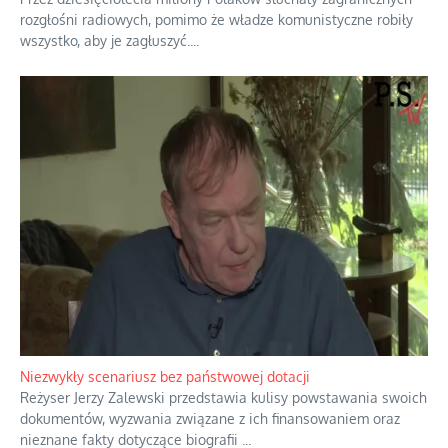
rozgłośni radiowych, pomimo że władze komunistyczne robiły
wszystko, aby je zagłuszyć.
...
Niezwykły scenariusz bez państwowej dotacji
Reżyser Jerzy Zalewski przedstawia kulisy powstawania swoich
dokumentów, wyzwania związane z ich finansowaniem oraz
nieznane fakty dotyczące biografii
...