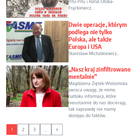
Pitu-Pitu i Rafał Otoka-
Frąckiewicz...
Dwie operacje, którym
podlega nie tylko
Polska, ale także
Europa i USA
Stanisław Michalkiewicz...
„Nasz kraj zinfiltrowano
mentalnie”
Magdalena Ziętek-Wielomska
zwraca uwagę, że mimo
natłoku informacji, które
nieustannie do nas docierają,
tak naprawdę nie mamy
dostępu do faktów...
1
2
3
...