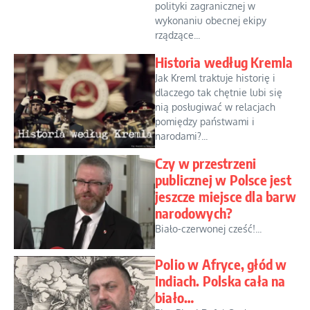
polityki zagranicznej w
wykonaniu obecnej ekipy
rządzące...
Historia według Kremla
Jak Kreml traktuje historię i
dlaczego tak chętnie lubi się
nią posługiwać w relacjach
pomiędzy państwami i
narodami?...
Czy w przestrzeni
publicznej w Polsce jest
jeszcze miejsce dla barw
narodowych?
Biało-czerwonej cześć!...
Polio w Afryce, głód w
Indiach. Polska cała na
biało…