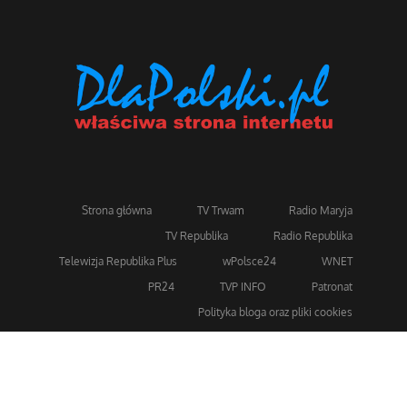
Strona główna
TV Trwam
Radio Maryja
TV Republika
Radio Republika
Telewizja Republika Plus
wPolsce24
WNET
PR24
TVP INFO
Patronat
Polityka bloga oraz pliki cookies
Dla bezpieczeństwa stosujemy 256-bitowe szyfrowanie
SSL