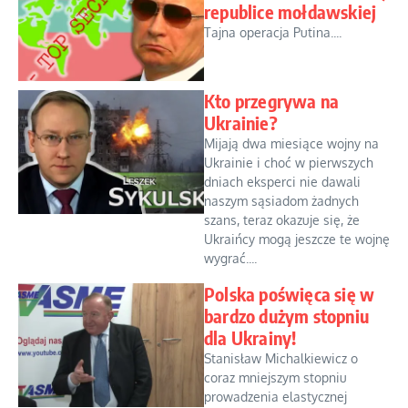
republice mołdawskiej
Tajna operacja Putina....
Kto przegrywa na
Ukrainie?
Mijają dwa miesiące wojny na
Ukrainie i choć w pierwszych
dniach eksperci nie dawali
naszym sąsiadom żadnych
szans, teraz okazuje się, że
Ukraińcy mogą jeszcze te wojnę
wygrać....
Polska poświęca się w
bardzo dużym stopniu
dla Ukrainy!
Stanisław Michalkiewicz o
coraz mniejszym stopniu
prowadzenia elastycznej