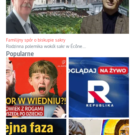
Familijny spór o biskupie sakry
Rodzinna polemika wokół sakr w Écône.
...
Popularne