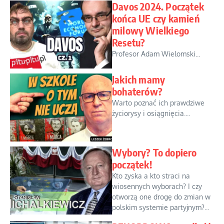
Davos 2024. Początek
końca UE czy kamień
milowy Wielkiego
Resetu?
Profesor Adam Wielomski...
Jakich mamy
bohaterów?
Warto poznać ich prawdziwe
życiorysy i osiągnięcia....
Wybory? To dopiero
początek!
Kto zyska a kto straci na
wiosennych wyborach? I czy
otworzą one drogę do zmian w
polskim systemie partyjnym?...