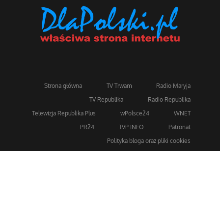
Strona główna
TV Trwam
Radio Maryja
TV Republika
Radio Republika
Telewizja Republika Plus
wPolsce24
WNET
PR24
TVP INFO
Patronat
Polityka bloga oraz pliki cookies
Dla bezpieczeństwa stosujemy 256-bitowe szyfrowanie
SSL