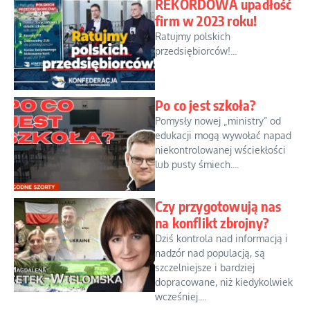
REKORDOWA upadłość
firm w 2023 roku!
Ratujmy polskich
przedsiębiorców!...
Po co jest szkoła?
Pomysły nowej „ministry” od
edukacji mogą wywołać napad
niekontrolowanej wściekłości
lub pusty śmiech....
Czy przygotowują nas
na konflikt zbrojny?
Dziś kontrola nad informacją i
nadzór nad populacją, są
szczelniejsze i bardziej
dopracowane, niż kiedykolwiek
wcześniej....