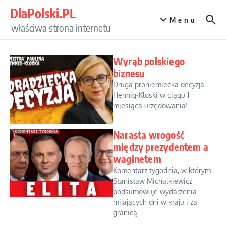
Przejdź do treści
DlaPolski.PL
Menu
właściwa strona internetu
Wyrąb polskiego
biznesu
Druga proniemiecka decyzja
Hennig-Kloski w ciągu 1
miesiąca urzędowania!...
Narasta wrogość
między prezydentem a
waginetem
Komentarz tygodnia, w którym
Stanisław Michalkiewicz
podsumowuje wydarzenia
mijających dni w kraju i za
granicą....