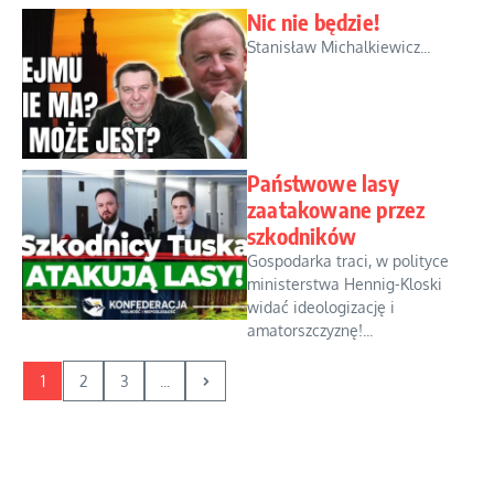
Nic nie będzie!
Stanisław Michalkiewicz...
Państwowe lasy
zaatakowane przez
szkodników
Gospodarka traci, w polityce
ministerstwa Hennig-Kloski
widać ideologizację i
amatorszczyznę!...
1
2
3
...