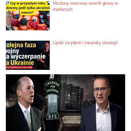
Mrożony owocowy zawrót głowy w
marketach
Lipski incydent i meandry strategii