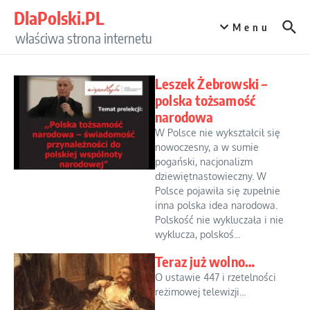
Przejdź do treści
DlaPolski.PL
Menu
właściwa strona internetu
Leszek Żebrowski –
polska tożsamość
narodowa
W Polsce nie wykształcił się
nowoczesny, a w sumie
pogański, nacjonalizm
dziewiętnastowieczny. W
Polsce pojawiła się zupełnie
inna polska idea narodowa.
Polskość nie wykluczała i nie
wyklucza, polskoś...
Teraz już wolno…
O ustawie 447 i rzetelności
reżimowej telewizji...