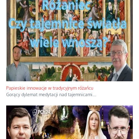
Papieskie innowacje w tradycyjnym różańcu
Gorący dylemat medytacji nad tajemnicami.
...