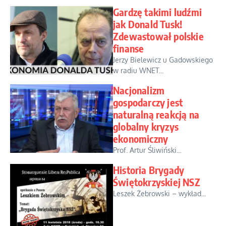
Gardzę takimi ludźmi
jak Donald Tusk!
Zdewastował polskie
finanse
Jerzy Bielewicz u Gadowskiego
w radiu WNET...
Nacjonalizm
gospodarczy jest
naturalną reakcją na
globalny kryzys
ekonomiczny
Prof. Artur Śliwiński...
Historia Brygady
Świętokrzyskiej NSZ
Leszek Żebrowski – wykład...