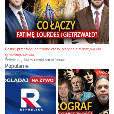
Boskie przestrogi na trudne czasy. Maryjna alternatywa dla
cyfrowego świata
Święte orędzia w cieniu smartfonów.
...
Popularne