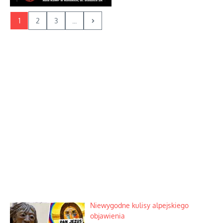
1
2
3
...
Niewygodne kulisy alpejskiego
objawienia