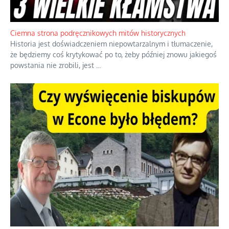
Ciemna strona podręcznikowych mitów historycznych
Historia jest doświadczeniem niepowtarzalnym i tłumaczenie,
że będziemy coś krytykować po to, żeby później znowu jakiegoś
powstania nie zrobili, jest
...