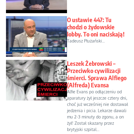
O ustawie 447: Tu
chodzi o żydowskie
lobby. To oni naciskają!
Tadeusz Płużański...
Leszek Żebrowski –
Przeciwko cywilizacji
śmierci. Sprawa Alfiego
(Alfreda) Evansa
Alfie Evans po odłączeniu od
aparatury żył jeszcze cztery dni,
choć już wcześniej nie dostawał
jedzenia i picia. Lekarze dawali
mu 2-3 minuty do zgonu, a on
żył! Został skazany przez
brytyjski szpital...