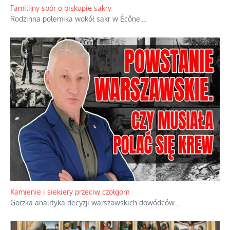
Familijny spór o biskupie sakry
Rodzinna polemika wokół sakr w Écône.
...
Kamienie i siekiery przeciw czołgom
Gorzka analityka decyzji warszawskich dowódców.
...