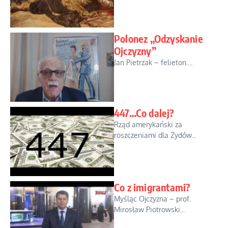
Polonez „Odzyskanie
Ojczyzny”
Jan Pietrzak – felieton....
447…Co dalej?
Rząd amerykański za
roszczeniami dla Żydów...
Co z imigrantami?
Myśląc Ojczyzna – prof.
Mirosław Piotrowski...