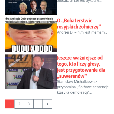
Siudak, dr Leszek Sykulski...
O „Bohaterstwie
rosyjskich żołnierzy”
Andrzej D. – film jest memem...
Jeszcze ważniejsze od
tego, kto liczy głosy,
jest przygotowanie dla
„suwerenów”
Stanisław Michalkiewicz
przypomina „Spiżowe sentencje
klasyka demokracji”...
1
2
3
...