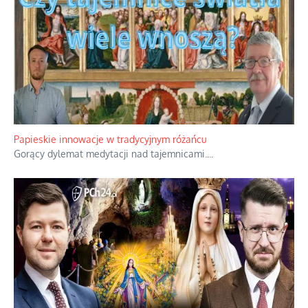
Papieskie innowacje w tradycyjnym różańcu
Gorący dylemat medytacji nad tajemnicami.
...