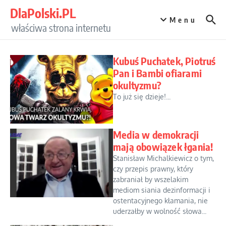
Przejdź do treści
DlaPolski.PL
Menu
właściwa strona internetu
Kubuś Puchatek, Piotruś
Pan i Bambi ofiarami
okultyzmu?
To już się dzieje!...
Media w demokracji
mają obowiązek łgania!
Stanisław Michalkiewicz o tym,
czy przepis prawny, który
zabraniał by wszelakim
mediom siania dezinformacji i
ostentacyjnego kłamania, nie
uderzałby w wolność słowa...