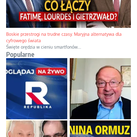
Boskie przestrogi na trudne czasy. Maryjna alternatywa dla
cyfrowego świata
Święte orędzia w cieniu smartfonów.
...
Popularne