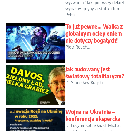
wyzwania? Jaki pierwszy dekret
wydałby, gdyby został królem
Polsk...
To już pewne… Walka z
globalnym ociepleniem
nie dotyczy bogatych!
Piotr Relich...
Jak budowany jest
światowy totalitaryzm?
Dr Stanisław Krajski...
Wojna na Ukrainie –
konferencja ekspercka
Dr Lucyna Kulińska, dr Michał