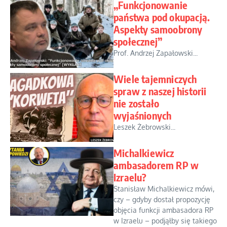
„Funkcjonowanie
państwa pod okupacją.
Aspekty samoobrony
społecznej”
Prof. Andrzej Zapałowski...
Wiele tajemniczych
spraw z naszej historii
nie zostało
wyjaśnionych
Leszek Żebrowski...
Michalkiewicz
ambasadorem RP w
Izraelu?
Stanisław Michalkiewicz mówi,
czy – gdyby dostał propozycję
objęcia funkcji ambasadora RP
w Izraelu – podjąłby się takiego