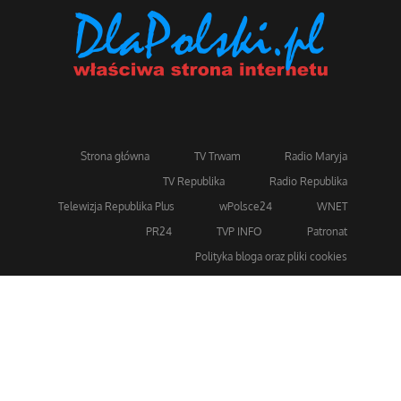
Strona główna
TV Trwam
Radio Maryja
TV Republika
Radio Republika
Telewizja Republika Plus
wPolsce24
WNET
PR24
TVP INFO
Patronat
Polityka bloga oraz pliki cookies
Dla bezpieczeństwa stosujemy 256-bitowe szyfrowanie
SSL