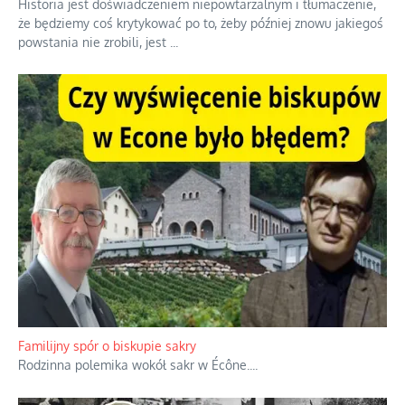
Historia jest doświadczeniem niepowtarzalnym i tłumaczenie,
że będziemy coś krytykować po to, żeby później znowu jakiegoś
powstania nie zrobili, jest
...
Familijny spór o biskupie sakry
Rodzinna polemika wokół sakr w Écône.
...