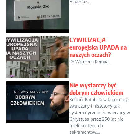
Reportaż...
CYWILIZACJA
europejska UPADA na
naszych oczach?
Dr Wojciech Kempa...
Nie wystarczy być
dobrym człowiekiem
Kościół Katolicki w Japonii był
zwalczany i niszczony tak
systematycznie, że wierzący w
Chrystusa przez 250 lat nie
mieli dostępu do
sakramentów....