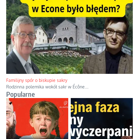
Familijny spór o biskupie sakry
Rodzinna polemika wokół sakr w Écône.
...
Popularne