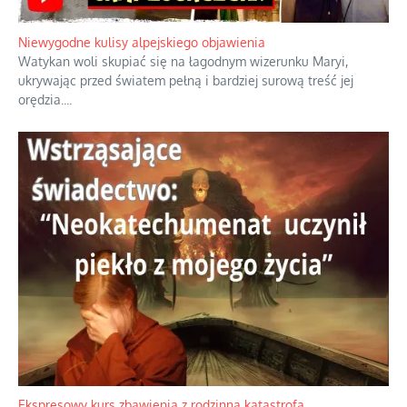
Niewygodne kulisy alpejskiego objawienia
Watykan woli skupiać się na łagodnym wizerunku Maryi,
ukrywając przed światem pełną i bardziej surową treść jej
orędzia.
...
Ekspresowy kurs zbawienia z rodzinną katastrofą