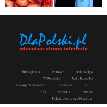
Strona główna
TV Trwam
Radio Maryja
TV Republika
Radio Republika
Telewizja Republika Plus
wPolsce24
WNET
PR24
TVP INFO
Patronat
Polityka bloga oraz pliki cookies