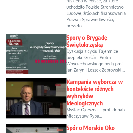
ruskiego w Polsce, za które
uchodziło Polskie Stronnictwo
Ludowe, źródłach finansowania
Prawa i Sprawiedliwości,
przyszło...
Spory o Brygadę
Świętokrzyską
Dyskusja z cyklu Tajemnice
bezpieki. Gośćmi Piotra
Woyciechowskiego będą prof.
Jan Żaryn i Leszek Żebrowski....
Kampania wyborcza w
kontekście różnych
wybryków
ideologicznych
Myśląc Ojczyzna – prof. dr hab.
Mieczysław Ryba...
Spór o Morskie Oko