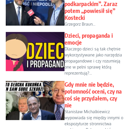
podkarpackim”. Zaraz
potem „powiesił się”
Kostecki
Grzegorz Braun...
Dzieci, propaganda i
emocje
Dlaczego dzieci są tak chętnie
wykorzystywane jako narzędzia
propagandowe i czy rozumieją
one w pełni sprawę którą
reprezentują?...
Gdy mnie nie będzie,
potomność oceni, czy na
coś się przydałem, czy
nie
Stanisław Michalkiewicz
wypowiada się między innymi o
ekspozyturze stronnictwa