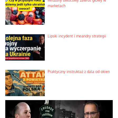
Mrożony owocowy zawrót głowy w
marketach
Lipski incydent i meandry strategii
Praktyczny instruktaż z dala od okien