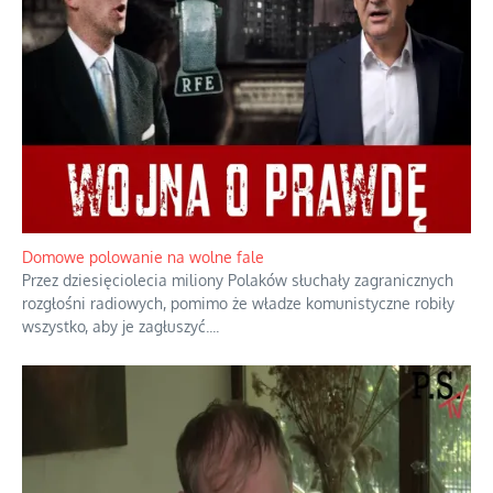
Domowe polowanie na wolne fale
Przez dziesięciolecia miliony Polaków słuchały zagranicznych
rozgłośni radiowych, pomimo że władze komunistyczne robiły
wszystko, aby je zagłuszyć.
...