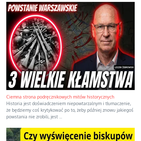
Ciemna strona podręcznikowych mitów historycznych
Historia jest doświadczeniem niepowtarzalnym i tłumaczenie,
że będziemy coś krytykować po to, żeby później znowu jakiegoś
powstania nie zrobili, jest
...