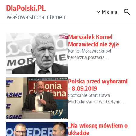
Przejdź do treści
DlaPolski.PL
Menu
właściwa strona internetu
Marszałek Kornel
Morawiecki nie żyje
Kornel Morawiecki był
heroiczną postacią...
Polska przed wyborami
– 8.09.2019
Spotkanie Stanisława
Michalkiewicza w Olsztynie...
„Na wiosnę mówiłem o
układzie