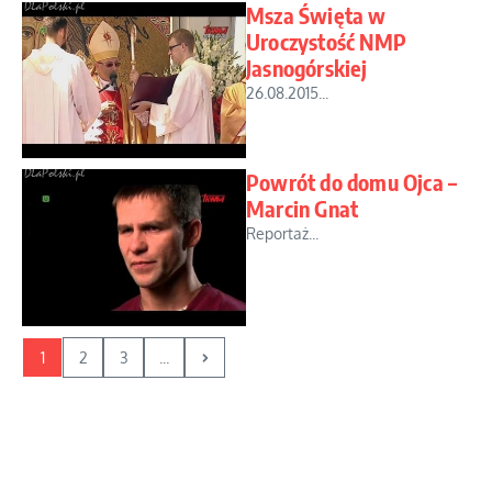
Msza Święta w
Uroczystość NMP
Jasnogórskiej
26.08.2015...
Powrót do domu Ojca –
Marcin Gnat
Reportaż...
1
2
3
...