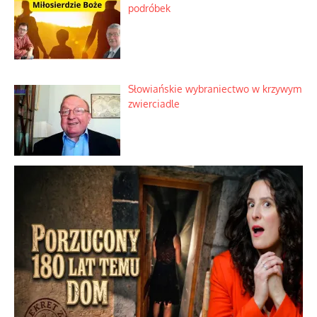
podróbek
Słowiańskie wybraniectwo w krzywym
zwierciadle