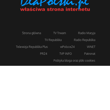
Strona główna
TV Trwam
Radio Maryja
TV Republika
Radio Republika
Telewizja Republika Plus
wPolsce24
WNET
PR24
TVP INFO
Patronat
Polityka bloga oraz pliki cookies
Dla bezpieczeństwa stosujemy 256-bitowe szyfrowanie
SSL