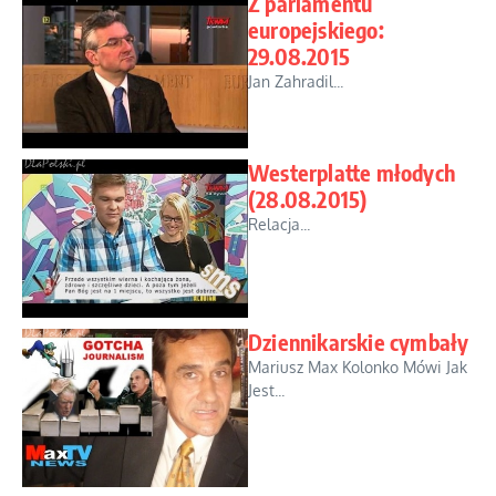
Z parlamentu
europejskiego:
29.08.2015
Jan Zahradil...
Westerplatte młodych
(28.08.2015)
Relacja...
Dziennikarskie cymbały
Mariusz Max Kolonko Mówi Jak
Jest...