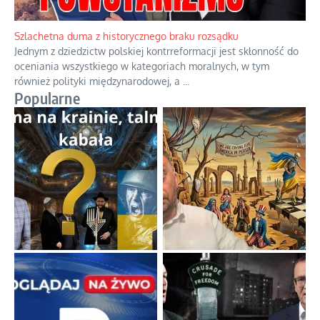
Szlachetna duma z historycznego braku rozsądku
Jednym z dziedzictw polskiej kontrreformacji jest skłonność do
oceniania wszystkiego w kategoriach moralnych, w tym
również polityki międzynarodowej, a
...
Popularne