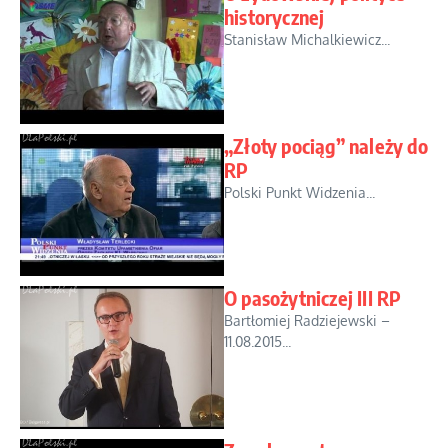
historycznej
Stanisław Michalkiewicz...
„Złoty pociąg” należy do
RP
Polski Punkt Widzenia...
O pasożytniczej III RP
Bartłomiej Radziejewski –
11.08.2015...