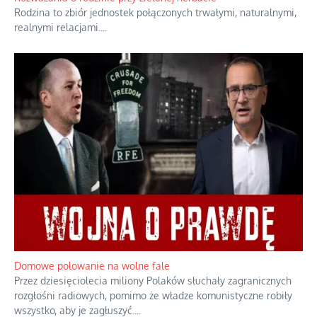
Rodzina to zbiór jednostek połączonych trwałymi, naturalnymi,
realnymi relacjami.
...
Domowe polowanie na wolne fale
Przez dziesięciolecia miliony Polaków słuchały zagranicznych
rozgłośni radiowych, pomimo że władze komunistyczne robiły
wszystko, aby je zagłuszyć.
...