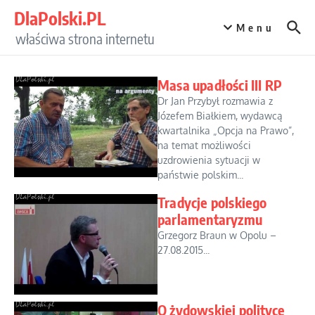
Przejdź do treści
DlaPolski.PL
Menu
właściwa strona internetu
Masa upadłości III RP
Dr Jan Przybył rozmawia z
Józefem Białkiem, wydawcą
kwartalnika „Opcja na Prawo”,
na temat możliwości
uzdrowienia sytuacji w
państwie polskim...
Tradycje polskiego
parlamentaryzmu
Grzegorz Braun w Opolu –
27.08.2015...
O żydowskiej polityce