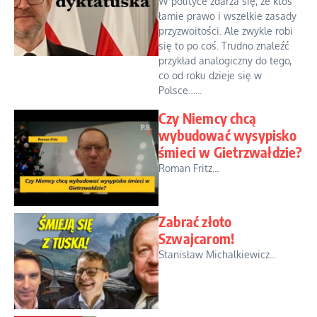
W polityce zdarza się, że ktoś
łamie prawo i wszelkie zasady
przyzwoitości. Ale zwykle robi
się to po coś. Trudno znaleźć
przykład analogiczny do tego,
co od roku dzieje się w
Polsce…...
Czy Niemcy chcą
wybudować wysypisko
śmieci w Gietrzwałdzie?
Roman Fritz...
Zabrać złoto
Szwajcarom!
Stanisław Michalkiewicz...