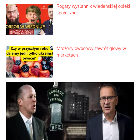
Rogaty wysłannik wiedeńskiej opieki
społecznej
Mrożony owocowy zawrót głowy w
marketach