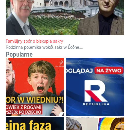
Familijny spór o biskupie sakry
Rodzinna polemika wokół sakr w Écône.
...
Popularne