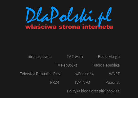
Strona główna
TV Trwam
Radio Maryja
TV Republika
Radio Republika
Telewizja Republika Plus
wPolsce24
WNET
PR24
TVP INFO
Patronat
Polityka bloga oraz pliki cookies
Dla bezpieczeństwa stosujemy 256-bitowe szyfrowanie
SSL