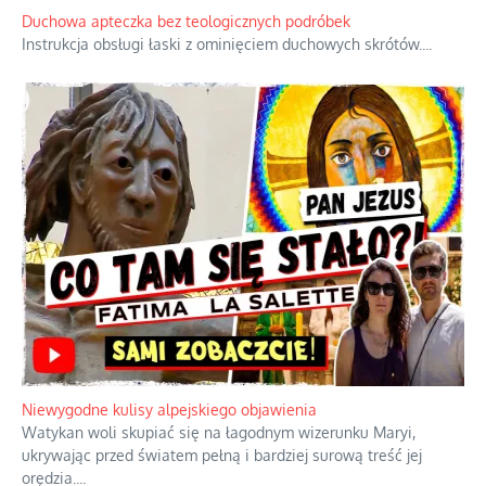
Duchowa apteczka bez teologicznych podróbek
Instrukcja obsługi łaski z ominięciem duchowych skrótów.
...
Niewygodne kulisy alpejskiego objawienia
Watykan woli skupiać się na łagodnym wizerunku Maryi,
ukrywając przed światem pełną i bardziej surową treść jej
orędzia.
...