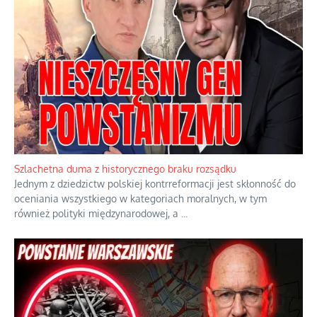
Szlachetna duma z historycznego braku rozsądku
Jednym z dziedzictw polskiej kontrreformacji jest skłonność do
oceniania wszystkiego w kategoriach moralnych, w tym
również polityki międzynarodowej, a
...