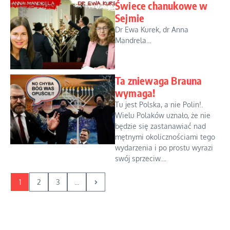
Świece chanukowe w
Sejmie
Dr Ewa Kurek, dr Anna
Mandrela...
Ta zniewaga Brauna
wymaga!
Tu jest Polska, a nie Polin!.
Wielu Polaków uznało, że nie
będzie się zastanawiać nad
mętnymi okolicznościami tego
wydarzenia i po prostu wyrazi
swój sprzeciw....
1
2
3
...