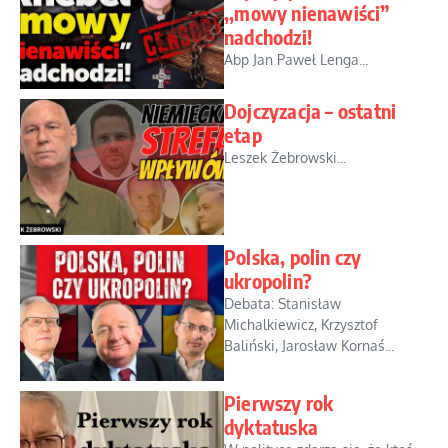
,,mowy nienawiści”
nadchodzi!
Abp Jan Paweł Lenga...
Dojczyzacja – ostatni
etap
Leszek Żebrowski...
Polska, polin czy
ukropolin?
Debata: Stanisław
Michalkiewicz, Krzysztof
Baliński, Jarosław Kornaś...
Pierwszy rok
dyktatuska