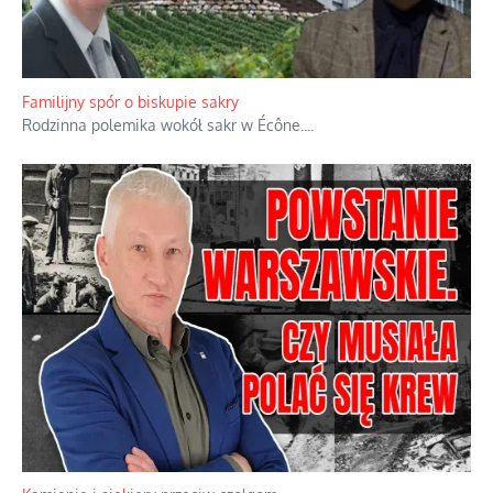
Familijny spór o biskupie sakry
Rodzinna polemika wokół sakr w Écône.
...