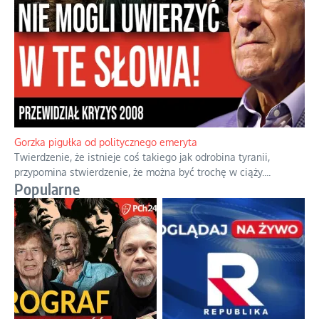
Gorzka pigułka od politycznego emeryta
Twierdzenie, że istnieje coś takiego jak odrobina tyranii,
przypomina stwierdzenie, że można być trochę w ciąży.
...
Popularne