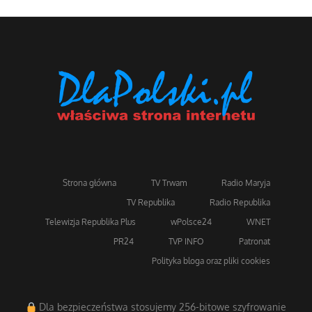
Strona główna
TV Trwam
Radio Maryja
TV Republika
Radio Republika
Telewizja Republika Plus
wPolsce24
WNET
PR24
TVP INFO
Patronat
Polityka bloga oraz pliki cookies
Dla bezpieczeństwa stosujemy 256-bitowe szyfrowanie