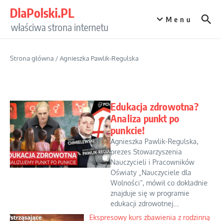
Przejdź do treści
DlaPolski.PL
Menu
właściwa strona internetu
Strona główna
/
Agnieszka Pawlik-Regulska
Edukacja zdrowotna?
Analiza punkt po
punkcie!
Agnieszka Pawlik-Regulska,
prezes Stowarzyszenia
Nauczycieli i Pracowników
Oświaty „Nauczyciele dla
Wolności”, mówił co dokładnie
znajduje się w programie
edukacji zdrowotnej....
Ekspresowy kurs zbawienia z rodzinną