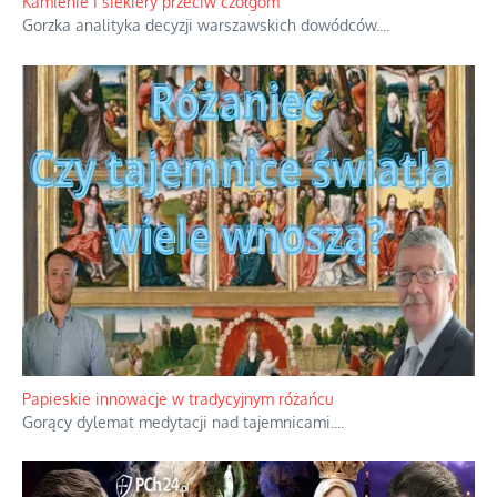
Kamienie i siekiery przeciw czołgom
Gorzka analityka decyzji warszawskich dowódców.
...
Papieskie innowacje w tradycyjnym różańcu
Gorący dylemat medytacji nad tajemnicami.
...