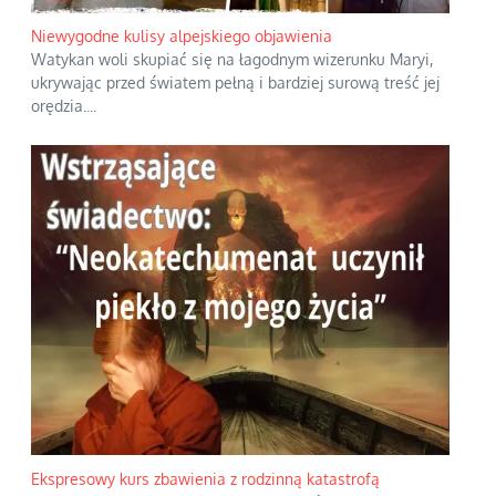
Niewygodne kulisy alpejskiego objawienia
Watykan woli skupiać się na łagodnym wizerunku Maryi,
ukrywając przed światem pełną i bardziej surową treść jej
orędzia.
...
Ekspresowy kurs zbawienia z rodzinną katastrofą