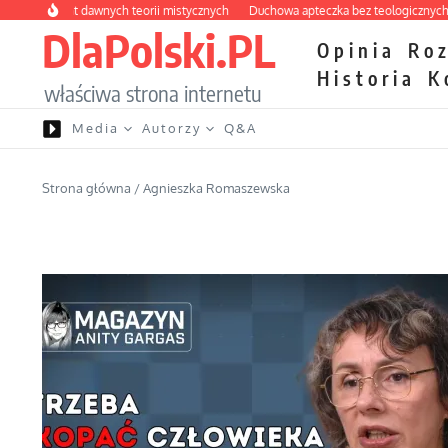
Przejdź do treści
abirynt dawnych teorii mistycznych
Duchowa apteczka bez teologicznych podró
DlaPolski.PL
Opinia
Ro
Historia
K
właściwa strona internetu
Media
Autorzy
Q&A
Strona główna
/
Agnieszka Romaszewska