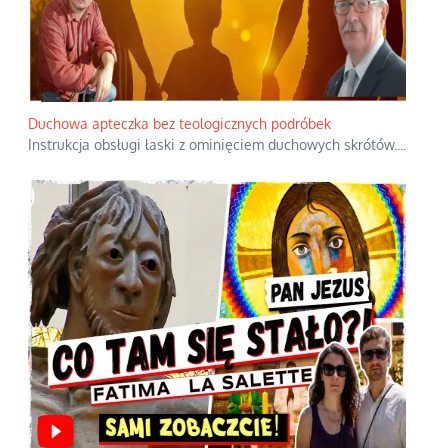
Duchowa apteczka bez teologicznych podróbek
Instrukcja obsługi łaski z ominięciem duchowych skrótów.
...