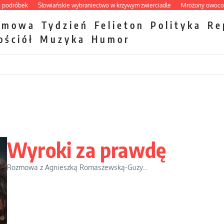
bek
Słowiańskie wybraniectwo w krzywym zwierciadle
Mrożony owocowy zawr
zmowa
Tydzień
Felieton
Polityka
Re
ościół
Muzyka
Humor
Wyroki za prawdę
Rozmowa z Agnieszką Romaszewską-Guzy...