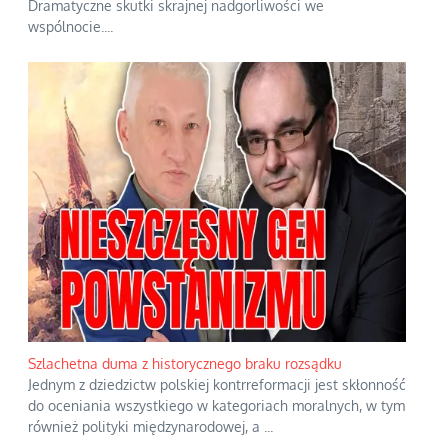
Dramatyczne skutki skrajnej nadgorliwości we
wspólnocie.
...
Szlachetna duma z historycznego braku rozsądku
Jednym z dziedzictw polskiej kontrreformacji jest skłonność
do oceniania wszystkiego w kategoriach moralnych, w tym
również polityki międzynarodowej, a
...