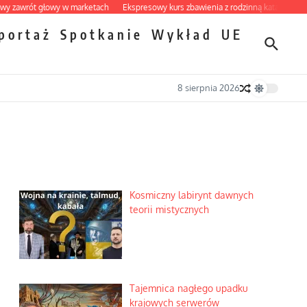
ót głowy w marketach
Ekspresowy kurs zbawienia z rodzinną katastrofą
Dobre
portaż
Spotkanie
Wykład
UE
8 sierpnia 2026
Kosmiczny labirynt dawnych
teorii mistycznych
Tajemnica nagłego upadku
krajowych serwerów