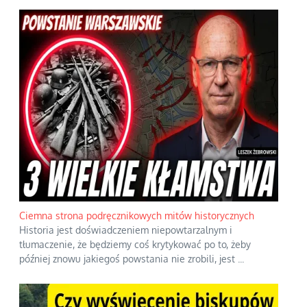
Ciemna strona podręcznikowych mitów historycznych
Historia jest doświadczeniem niepowtarzalnym i
tłumaczenie, że będziemy coś krytykować po to, żeby
później znowu jakiegoś powstania nie zrobili, jest
...