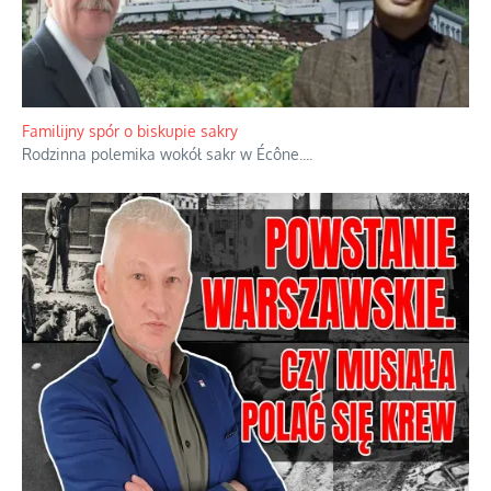
Familijny spór o biskupie sakry
Rodzinna polemika wokół sakr w Écône.
...