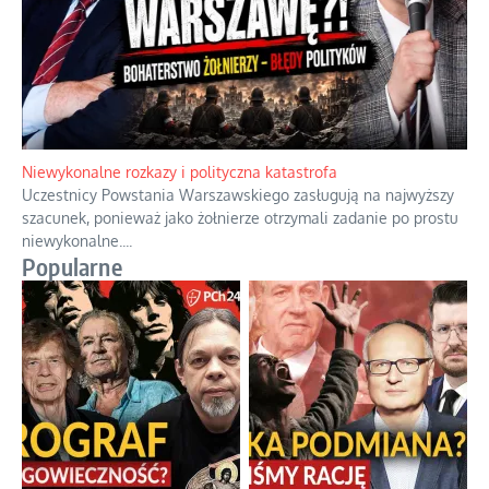
Niewykonalne rozkazy i polityczna katastrofa
Uczestnicy Powstania Warszawskiego zasługują na najwyższy
szacunek, ponieważ jako żołnierze otrzymali zadanie po prostu
niewykonalne.
...
Popularne