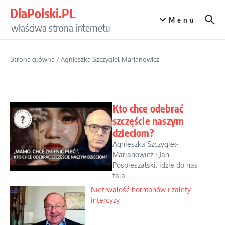
Przejdź do treści
DlaPolski.PL
Menu
właściwa strona internetu
Strona główna
/
Agnieszka Szczygieł-Marianowicz
Kto chce odebrać
szczęście naszym
dzieciom?
Agnieszka Szczygieł-
Marianowicz i Jan
Pospieszalski: idzie do nas
fala...
Nietrwałość hormonów i zalety
intercyzy