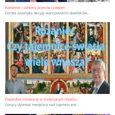
Kamienie i siekiery przeciw czołgom
Gorzka analityka decyzji warszawskich dowódców.
...
Papieskie innowacje w tradycyjnym różańcu
Gorący dylemat medytacji nad tajemnicami.
...