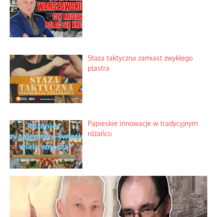
Staza taktyczna zamiast zwykłego
plastra
Papieskie innowacje w tradycyjnym
różańcu