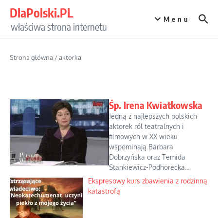
Przejdź do treści
DlaPolski.PL
Menu
właściwa strona internetu
Strona główna
/
aktorka
Śp. Irena Kwiatkowska
Jedną z najlepszych polskich
aktorek ról teatralnych i
filmowych w XX wieku
wspominają Barbara
Dobrzyńska oraz Temida
Stankiewicz-Podhorecka...
Ekspresowy kurs zbawienia z rodzinną
katastrofą