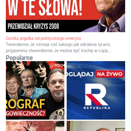
Gorzka pigułka od politycznego emeryta
Twierdzenie, że istnieje coś takiego jak odrobina tyranii,
przypomina stwierdzenie, że można być trochę w ciąży.
...
Popularne