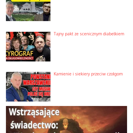
Tajny pakt ze scenicznym diabełkiem
Kamienie i siekiery przeciw czołgom