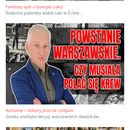
Familijny spór o biskupie sakry
Rodzinna polemika wokół sakr w Écône.
...
Kamienie i siekiery przeciw czołgom
Gorzka analityka decyzji warszawskich dowódców.
...