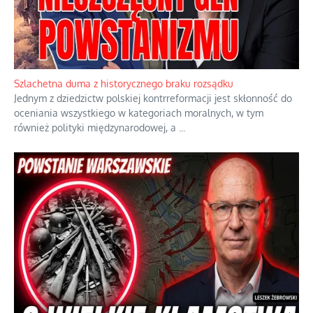
Szlachetna duma z historycznego braku rozsądku
Jednym z dziedzictw polskiej kontrreformacji jest skłonność do
oceniania wszystkiego w kategoriach moralnych, w tym
również polityki międzynarodowej, a
...