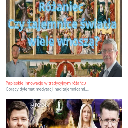
Papieskie innowacje w tradycyjnym różańcu
Gorący dylemat medytacji nad tajemnicami.
...