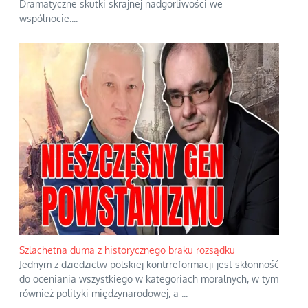
Dramatyczne skutki skrajnej nadgorliwości we
wspólnocie.
...
Szlachetna duma z historycznego braku rozsądku
Jednym z dziedzictw polskiej kontrreformacji jest skłonność
do oceniania wszystkiego w kategoriach moralnych, w tym
również polityki międzynarodowej, a
...