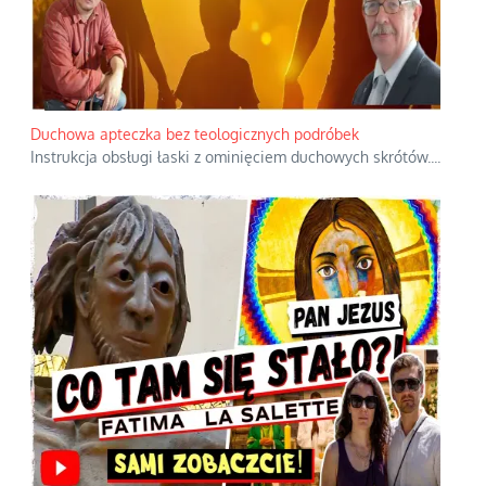
Duchowa apteczka bez teologicznych podróbek
Instrukcja obsługi łaski z ominięciem duchowych skrótów.
...