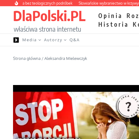
Przejdź do treści
pteczka bez teologicznych podróbek
Słowiańskie wybraniectwo w krzywym zwie
DlaPolski.PL
Opinia
Ro
Historia
K
właściwa strona internetu
Media
Autorzy
Q&A
Strona główna
/
Aleksandra Mielewczyk