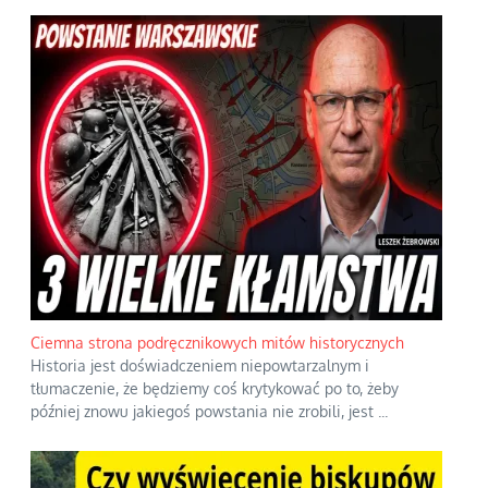
Ciemna strona podręcznikowych mitów historycznych
Historia jest doświadczeniem niepowtarzalnym i
tłumaczenie, że będziemy coś krytykować po to, żeby
później znowu jakiegoś powstania nie zrobili, jest
...