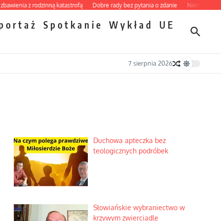
nia z rodzinną katastrofą
Dobre rady bez pytania o zdanie
Nietrwałość hormon
portaż
Spotkanie
Wykład
UE
7 sierpnia 2026
Duchowa apteczka bez
teologicznych podróbek
Słowiańskie wybraniectwo w
krzywym zwierciadle