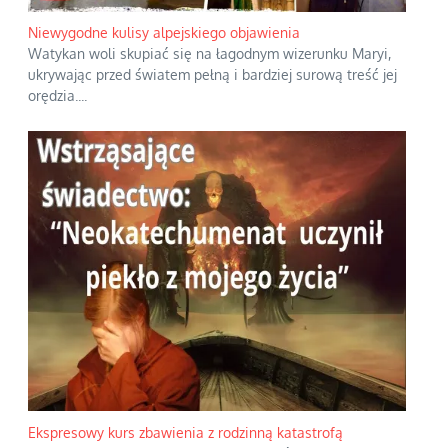
Niewygodne kulisy alpejskiego objawienia
Watykan woli skupiać się na łagodnym wizerunku Maryi,
ukrywając przed światem pełną i bardziej surową treść jej
orędzia.
...
Ekspresowy kurs zbawienia z rodzinną katastrofą