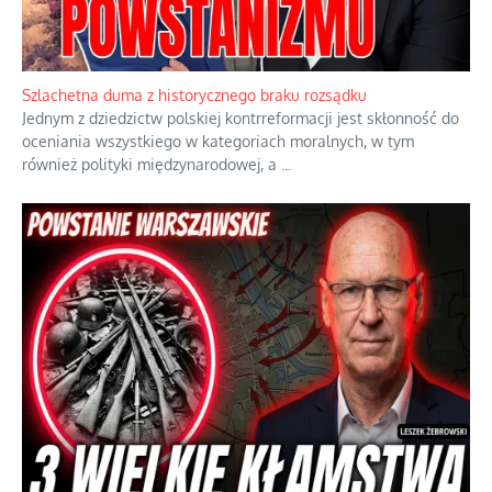
Szlachetna duma z historycznego braku rozsądku
Jednym z dziedzictw polskiej kontrreformacji jest skłonność do
oceniania wszystkiego w kategoriach moralnych, w tym
również polityki międzynarodowej, a
...