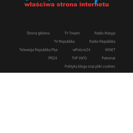
Strona główna
TV Trwam
Radio Maryja
TV Republika
Radio Republika
Telewizja Republika Plus
wPolsce24
WNET
PR24
TVP INFO
Patronat
Polityka bloga oraz pliki cookies
Dla bezpieczeństwa stosujemy 256-bitowe szyfrowanie
SSL