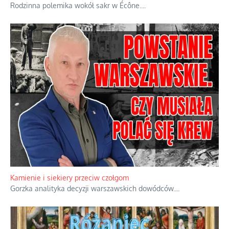
Rodzinna polemika wokół sakr w Écône.
...
Kamienie i siekiery przeciw czołgom
Gorzka analityka decyzji warszawskich dowódców.
...