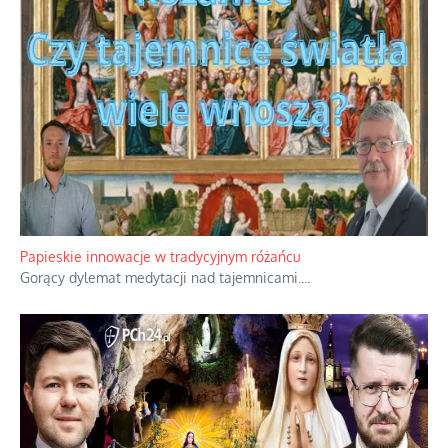
Papieskie innowacje w tradycyjnym różańcu
Gorący dylemat medytacji nad tajemnicami.
...