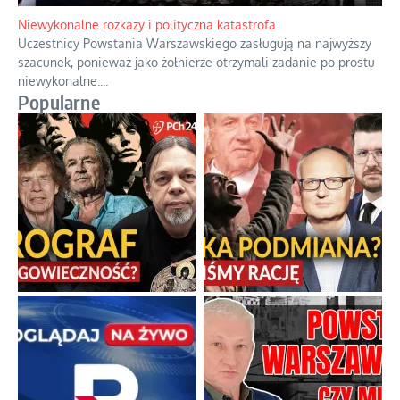
Niewykonalne rozkazy i polityczna katastrofa
Uczestnicy Powstania Warszawskiego zasługują na najwyższy
szacunek, ponieważ jako żołnierze otrzymali zadanie po prostu
niewykonalne.
...
Popularne