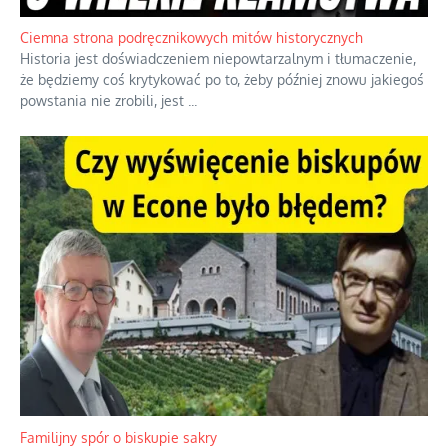
Ciemna strona podręcznikowych mitów historycznych
Historia jest doświadczeniem niepowtarzalnym i tłumaczenie,
że będziemy coś krytykować po to, żeby później znowu jakiegoś
powstania nie zrobili, jest
...
Familijny spór o biskupie sakry