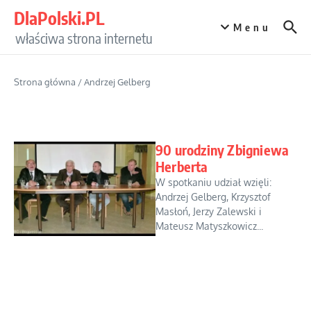
Przejdź do treści
DlaPolski.PL
Menu
właściwa strona internetu
Strona główna
/
Andrzej Gelberg
90 urodziny Zbigniewa
Herberta
W spotkaniu udział wzięli:
Andrzej Gelberg, Krzysztof
Masłoń, Jerzy Zalewski i
Mateusz Matyszkowicz...