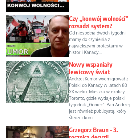
Czy „konwój wolności”
rozsadzi system?
Od niespełna dwóch tygodni
mamy do czynienia z
największymi protestami w
historii Kanady....
Nowy wspaniały
lewicowy świat
Andrzej Kumor wyemigrował z
Polski do Kanady w latach 80
XX wieku. Mieszka w okolicy
Toronto, gdzie wydaje polski
tygodnik „Goniec”. Pan Andrzej
jest również publicystą, który
śledzi i kom...
Grzegorz Braun – 3.
rocznica decyzji