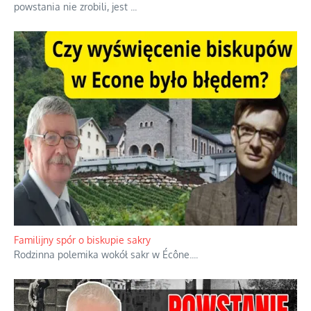
Ciemna strona podręcznikowych mitów historycznych
Historia jest doświadczeniem niepowtarzalnym i tłumaczenie,
że będziemy coś krytykować po to, żeby później znowu jakiegoś
powstania nie zrobili, jest
...