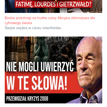
Papieskie innowacje w tradycyjnym różańcu
Gorący dylemat medytacji nad tajemnicami.
...
Boskie przestrogi na trudne czasy. Maryjna alternatywa dla
cyfrowego świata