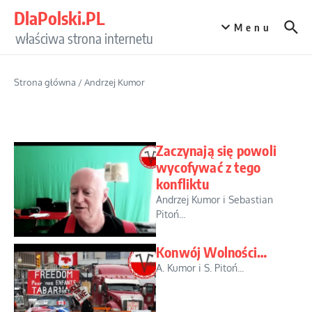
Przejdź do treści
DlaPolski.PL
Menu
właściwa strona internetu
Strona główna
/
Andrzej Kumor
Zaczynają się powoli
wycofywać z tego
konfliktu
Andrzej Kumor i Sebastian
Pitoń...
Konwój Wolności…
A. Kumor i S. Pitoń...