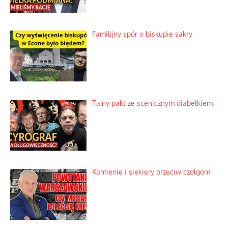
Najdroższy morski kranik na świecie
Ciemna strona podręcznikowych
mitów historycznych
Szybkie potwierdzenie dawnych
przypuszczeń telewizyjnych ekspertów
Familijny spór o biskupie sakry