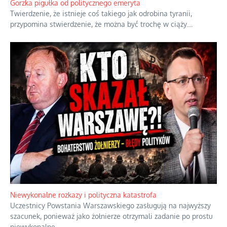
Święte orędzia w cieniu smartfonów.
...
Gorzka pigułka od politycznego emeryta
Twierdzenie, że istnieje coś takiego jak odrobina tyranii,
przypomina stwierdzenie, że można być trochę w ciąży.
...