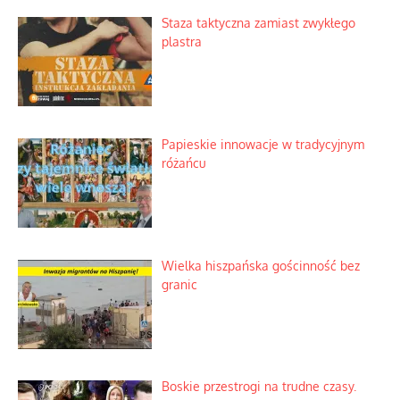
Tajny pakt ze scenicznym diabełkiem
Kamienie i siekiery przeciw czołgom
Staza taktyczna zamiast zwykłego
plastra