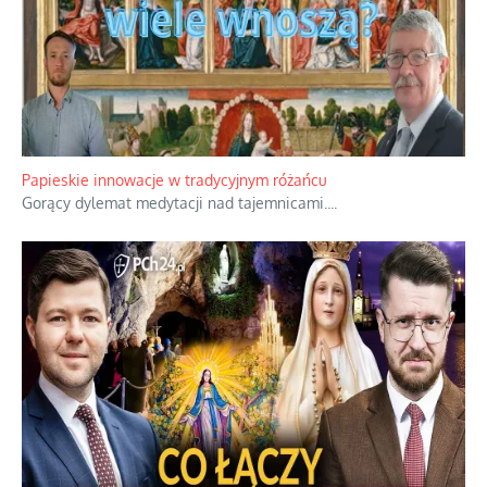
Kamienie i siekiery przeciw czołgom
Gorzka analityka decyzji warszawskich dowódców.
...