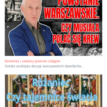
Familijny spór o biskupie sakry
Rodzinna polemika wokół sakr w Écône.
...