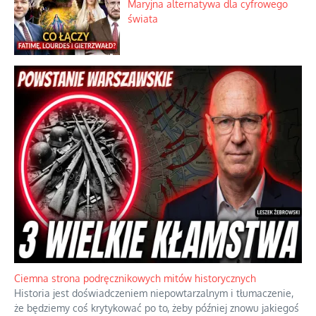
Papieskie innowacje w tradycyjnym
różańcu
Wielka hiszpańska gościnność bez
granic
Boskie przestrogi na trudne czasy.
Maryjna alternatywa dla cyfrowego
świata