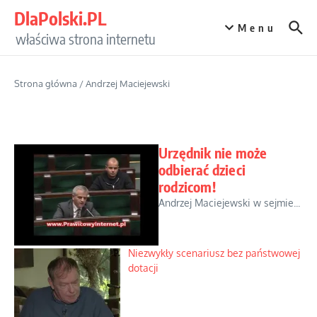
Przejdź do treści
DlaPolski.PL
Menu
właściwa strona internetu
Strona główna
/
Andrzej Maciejewski
Urzędnik nie może
odbierać dzieci
rodzicom!
Andrzej Maciejewski w sejmie...