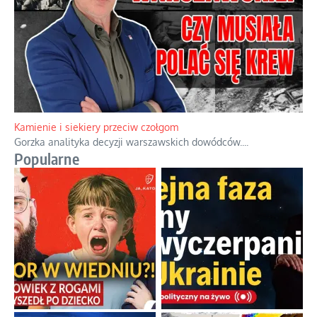
Familijny spór o biskupie sakry
Rodzinna polemika wokół sakr w Écône.
...