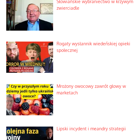
Tajemnica nagłego upadku krajowych
serwerów
Duchowa apteczka bez teologicznych
podróbek
Słowiańskie wybraniectwo w krzywym
zwierciadle