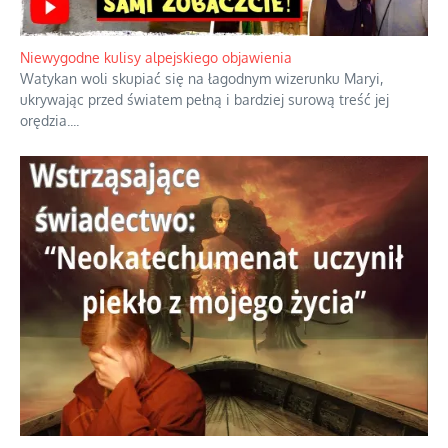
Duchowa apteczka bez teologicznych podróbek
Instrukcja obsługi łaski z ominięciem duchowych skrótów.
...
Niewygodne kulisy alpejskiego objawienia
Watykan woli skupiać się na łagodnym wizerunku Maryi,
ukrywając przed światem pełną i bardziej surową treść jej