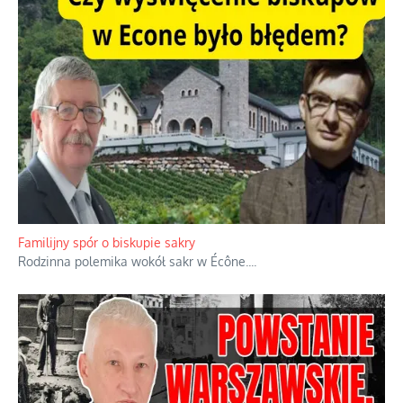
Ciemna strona podręcznikowych mitów historycznych
Historia jest doświadczeniem niepowtarzalnym i tłumaczenie,
że będziemy coś krytykować po to, żeby później znowu jakiegoś
powstania nie zrobili, jest
...