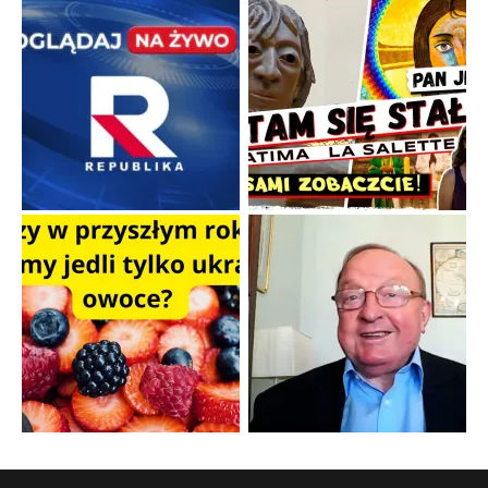
Kamienie i siekiery przeciw czołgom
Gorzka analityka decyzji warszawskich dowódców.
...
Popularne