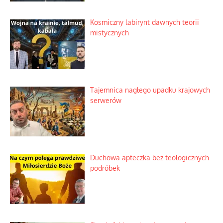
Niezwykły scenariusz bez państwowej
dotacji
Kosmiczny labirynt dawnych teorii
mistycznych