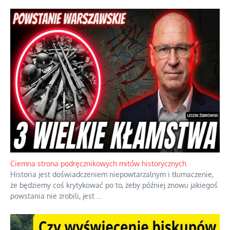
Szlachetna duma z historycznego braku rozsądku
Jednym z dziedzictw polskiej kontrreformacji jest skłonność do
oceniania wszystkiego w kategoriach moralnych, w tym
również polityki międzynarodowej, a
...