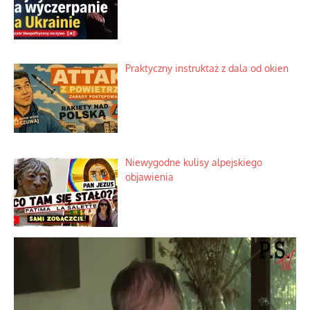
Rogaty wysłannik wiedeńskiej opieki
społecznej
Mrożony owocowy zawrót głowy w
marketach
Lipski incydent i meandry strategii
Praktyczny instruktaż z dala od okien