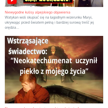
Niewygodne kulisy alpejskiego objawienia
Watykan woli skupiać się na łagodnym wizerunku Maryi,
ukrywając przed światem pełną i bardziej surową treść jej
orędzia.
...