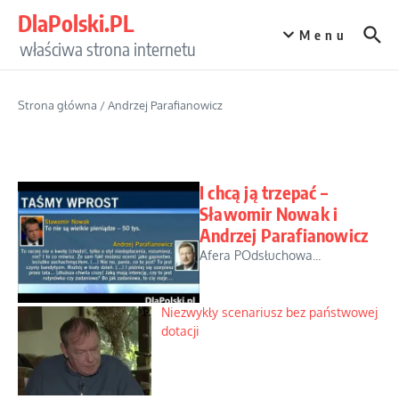
Przejdź do treści
DlaPolski.PL
Menu
właściwa strona internetu
Strona główna
/
Andrzej Parafianowicz
I chcą ją trzepać –
Sławomir Nowak i
Andrzej Parafianowicz
Afera POdsłuchowa...
Niezwykły scenariusz bez państwowej
dotacji