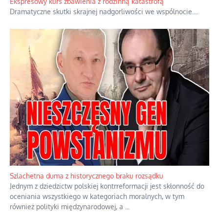
Ekspresowy kurs zbawienia z rodzinną katastrofą
Dramatyczne skutki skrajnej nadgorliwości we wspólnocie.
...
Szlachetna duma z historycznego braku rozsądku
Jednym z dziedzictw polskiej kontrreformacji jest skłonność do
oceniania wszystkiego w kategoriach moralnych, w tym
również polityki międzynarodowej, a
...