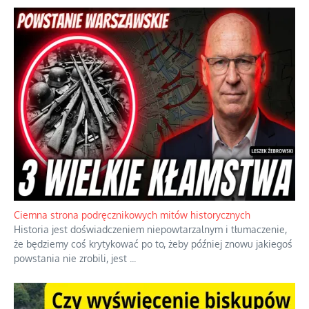
Ciemna strona podręcznikowych mitów historycznych
Historia jest doświadczeniem niepowtarzalnym i tłumaczenie,
że będziemy coś krytykować po to, żeby później znowu jakiegoś
powstania nie zrobili, jest
...