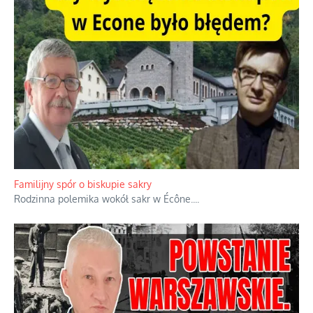
Familijny spór o biskupie sakry
Rodzinna polemika wokół sakr w Écône.
...