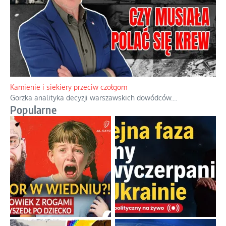
Kamienie i siekiery przeciw czołgom
Gorzka analityka decyzji warszawskich dowódców.
...
Popularne