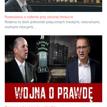
Bezobsługowe muzeum objawień w Alpach
Boże, nikt tego nie pilnuje, nic kompletnie.
...
Rozważania o rodzinie przy zielonej herbacie
Rodzina to zbiór jednostek połączonych trwałymi, naturalnymi,