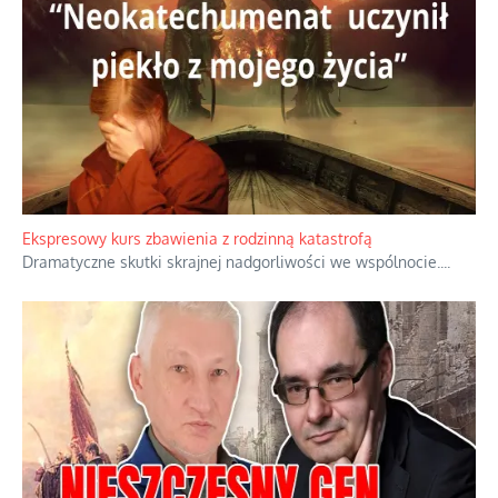
Niewygodne kulisy alpejskiego objawienia
Watykan woli skupiać się na łagodnym wizerunku Maryi,
ukrywając przed światem pełną i bardziej surową treść jej
orędzia.
...