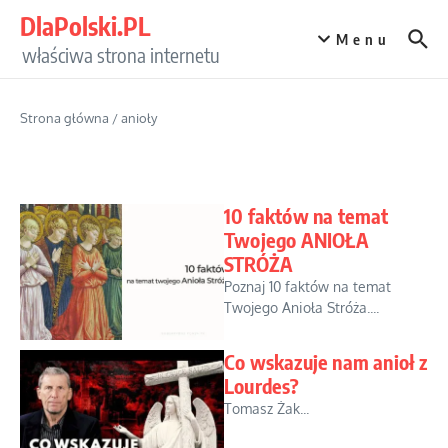
Przejdź do treści
DlaPolski.PL
Menu
właściwa strona internetu
Strona główna
/
anioły
10 faktów na temat
Twojego ANIOŁA
STRÓŻA
Poznaj 10 faktów na temat
Twojego Anioła Stróża....
Co wskazuje nam anioł z
Lourdes?
Tomasz Żak...