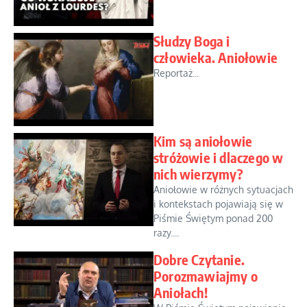
Słudzy Boga i
człowieka. Aniołowie
Reportaż...
Kim są aniołowie
stróżowie i dlaczego w
nich wierzymy?
Aniołowie w różnych sytuacjach
i kontekstach pojawiają się w
Piśmie Świętym ponad 200
razy....
Dobre Czytanie.
Porozmawiajmy o
Aniołach!