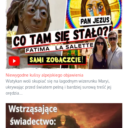
Duchowa apteczka bez teologicznych podróbek
Instrukcja obsługi łaski z ominięciem duchowych skrótów.
...