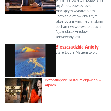
W Piśmie Świętym pojawianie
się Anioła zawsze było
znaczącym wydarzeniem.
Spotkanie człowieka z tymi
jakże potężnymi, niebiańskimi
duchami wywoływało strach…
A jaki obraz Aniołów
serwowany jest ...
Bieszczadzkie Anioły
Stare Dobre Małżeństwo...