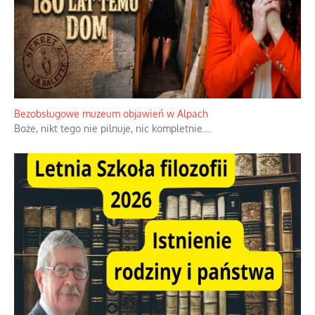
Słowiańskie wybraniectwo w krzywym
zwierciadle