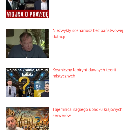
Korporacyjny wyścig kontra domowa
harmonia rodziny
Zimny prysznic na złote emocje
Domowe polowanie na wolne fale
Niezwykły scenariusz bez państwowej