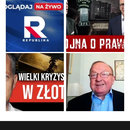
Szlachetna duma z historycznego braku rozsądku
Jednym z dziedzictw polskiej kontrreformacji jest skłonność do
oceniania wszystkiego w kategoriach moralnych, w tym
również polityki międzynarodowej, a
...
Popularne