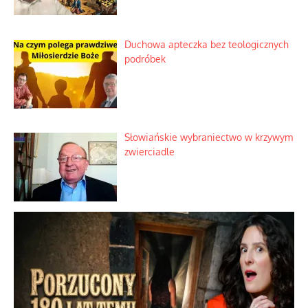
dotacji
Kosmiczny labirynt dawnych teorii
mistycznych
Tajemnica nagłego upadku krajowych
serwerów
Duchowa apteczka bez teologicznych
podróbek