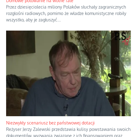
realnymi relacjami.
...
Domowe polowanie na wolne fale
Przez dziesięciolecia miliony Polaków słuchały zagranicznych
rozgłośni radiowych, pomimo że władze komunistyczne robiły
wszystko, aby je zagłuszyć.
...