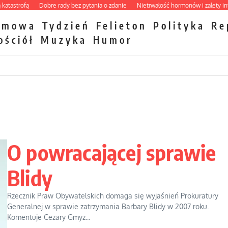
trofą
Dobre rady bez pytania o zdanie
Nietrwałość hormonów i zalety intercyz
zmowa
Tydzień
Felieton
Polityka
Re
ościół
Muzyka
Humor
O powracającej sprawie
Blidy
Rzecznik Praw Obywatelskich domaga się wyjaśnień Prokuratury
Generalnej w sprawie zatrzymania Barbary Blidy w 2007 roku.
Komentuje Cezary Gmyz...