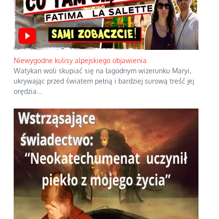
Niewygodne kulisy alpejskiego objawienia
Watykan woli skupiać się na łagodnym wizerunku Maryi,
ukrywając przed światem pełną i bardziej surową treść jej
orędzia.
...