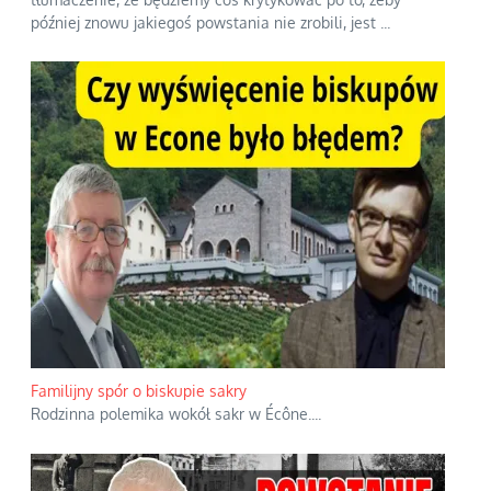
później znowu jakiegoś powstania nie zrobili, jest
...
Familijny spór o biskupie sakry
Rodzinna polemika wokół sakr w Écône.
...