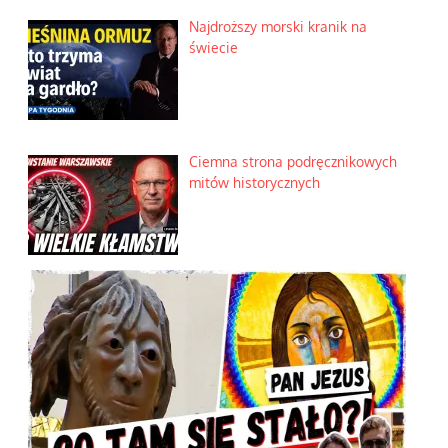
Najdroższy morski kranik na
świecie
Ciemna strona podręcznikowych
mitów historycznych