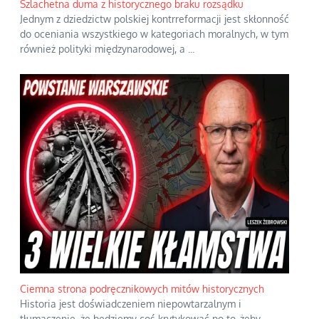
Szlachetna duma z historycznego braku rozsądku
Jednym z dziedzictw polskiej kontrreformacji jest skłonność
do oceniania wszystkiego w kategoriach moralnych, w tym
również polityki międzynarodowej, a
...
Ciemna strona podręcznikowych mitów historycznych
Historia jest doświadczeniem niepowtarzalnym i
tłumaczenie, że będziemy coś krytykować po to, żeby