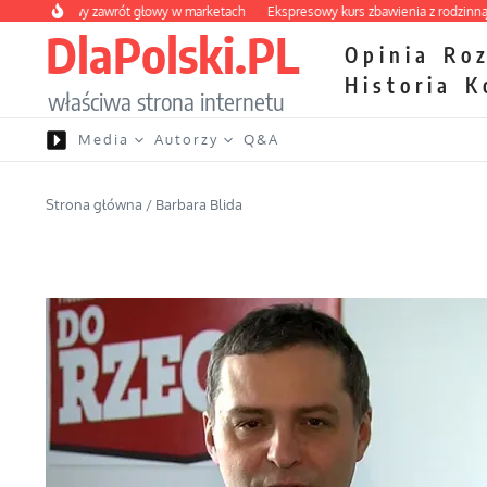
Przejdź do treści
owocowy zawrót głowy w marketach
Ekspresowy kurs zbawienia z rodzinną katas
DlaPolski.PL
Opinia
Ro
Historia
K
właściwa strona internetu
Media
Autorzy
Q&A
Strona główna
/
Barbara Blida