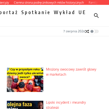
y
Ciemna strona podręcznikowych mitów historycznych
Familijny spór o bisku
portaż
Spotkanie
Wykład
UE
7 sierpnia 2026
Mrożony owocowy zawrót głowy
w marketach
Lipski incydent i meandry
strategii