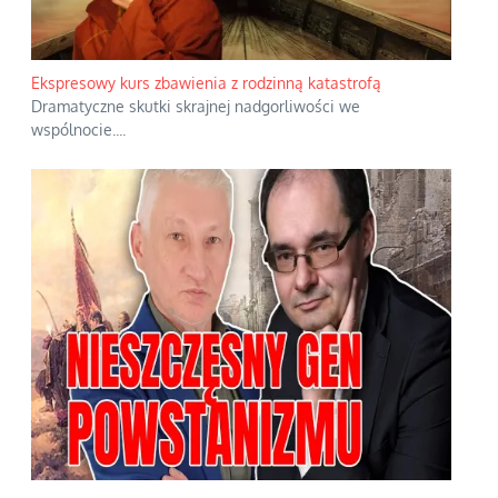
Ekspresowy kurs zbawienia z rodzinną katastrofą
Dramatyczne skutki skrajnej nadgorliwości we
wspólnocie.
...