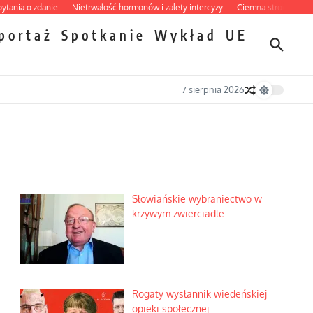
 o zdanie
Nietrwałość hormonów i zalety intercyzy
Ciemna strona podręcznik
portaż
Spotkanie
Wykład
UE
7 sierpnia 2026
Słowiańskie wybraniectwo w
krzywym zwierciadle
Rogaty wysłannik wiedeńskiej
opieki społecznej