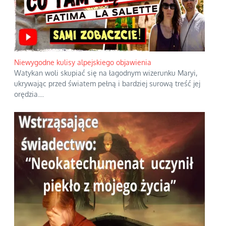
Niewygodne kulisy alpejskiego objawienia
Watykan woli skupiać się na łagodnym wizerunku Maryi,
ukrywając przed światem pełną i bardziej surową treść jej
orędzia.
...