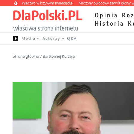
Przejdź do treści
e wybraniectwo w krzywym zwierciadle
Mrożony owocowy zawrót głowy w mark
DlaPolski.PL
Opinia
Ro
Historia
K
właściwa strona internetu
Media
Autorzy
Q&A
Strona główna
/
Bartłomiej Kurzeja