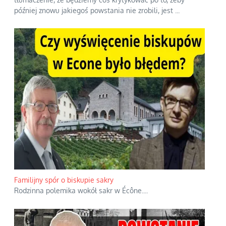
później znowu jakiegoś powstania nie zrobili, jest
...
Familijny spór o biskupie sakry
Rodzinna polemika wokół sakr w Écône.
...