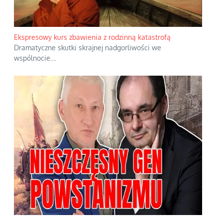
Ekspresowy kurs zbawienia z rodzinną katastrofą
Dramatyczne skutki skrajnej nadgorliwości we
wspólnocie.
...