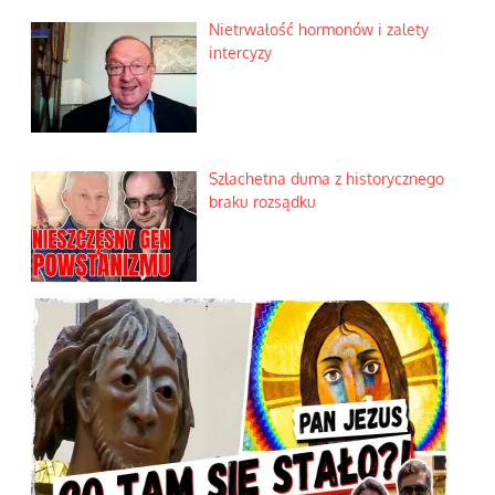
Nietrwałość hormonów i zalety
intercyzy
Szlachetna duma z historycznego
braku rozsądku