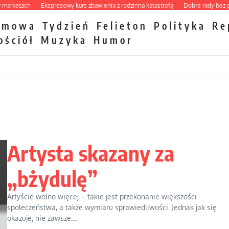
etach
Ekspresowy kurs zbawienia z rodzinną katastrofą
Dobre rady bez pytania
zmowa
Tydzień
Felieton
Polityka
Re
ościół
Muzyka
Humor
Artysta skazany za
„bżydulę”
Artyście wolno więcej – takie jest przekonanie większości
społeczeństwa, a także wymiaru sprawiedliwości. Jednak jak się
okazuje, nie zawsze....