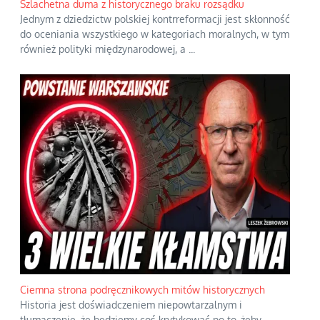
Szlachetna duma z historycznego braku rozsądku
Jednym z dziedzictw polskiej kontrreformacji jest skłonność
do oceniania wszystkiego w kategoriach moralnych, w tym
również polityki międzynarodowej, a
...
Ciemna strona podręcznikowych mitów historycznych
Historia jest doświadczeniem niepowtarzalnym i
tłumaczenie, że będziemy coś krytykować po to, żeby