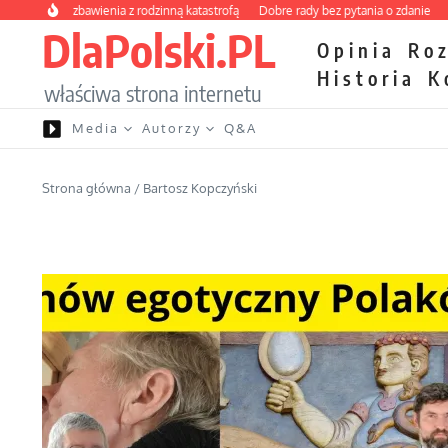
Przejdź do treści
kurs zbawienia z rodzinną katastrofą
Dobre rady bez pytania o zdanie
Nietrwa
DlaPolski.PL
Opinia
Ro
Historia
K
właściwa strona internetu
Media
Autorzy
Q&A
Strona główna
/
Bartosz Kopczyński