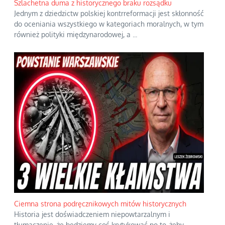
Szlachetna duma z historycznego braku rozsądku
Jednym z dziedzictw polskiej kontrreformacji jest skłonność
do oceniania wszystkiego w kategoriach moralnych, w tym
również polityki międzynarodowej, a
...
Ciemna strona podręcznikowych mitów historycznych
Historia jest doświadczeniem niepowtarzalnym i
tłumaczenie, że będziemy coś krytykować po to, żeby