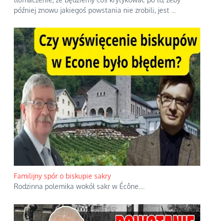
później znowu jakiegoś powstania nie zrobili, jest
...
Familijny spór o biskupie sakry
Rodzinna polemika wokół sakr w Écône.
...