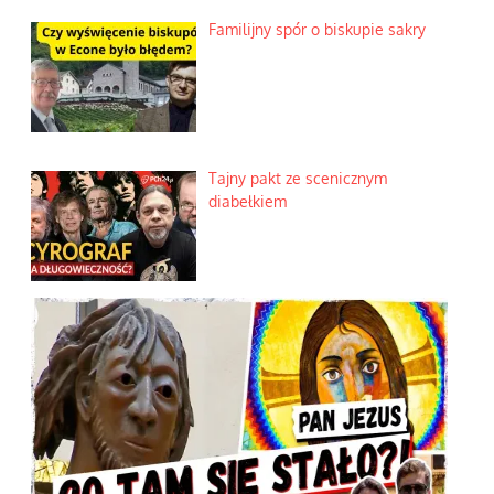
Familijny spór o biskupie sakry
Tajny pakt ze scenicznym
diabełkiem