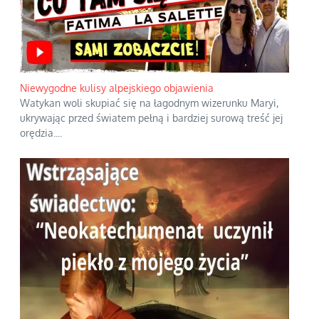
Niewygodne kulisy alpejskiego objawienia
Watykan woli skupiać się na łagodnym wizerunku Maryi,
ukrywając przed światem pełną i bardziej surową treść jej
orędzia.
...