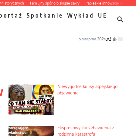
ycznych
Familijny spór o biskupie sakry
Papieskie innowacje w tradycyjnym ró
portaż
Spotkanie
Wykład
UE
6 sierpnia 2026
w
Niewygodne kulisy alpejskiego
objawienia
Ekspresowy kurs zbawienia z
rodzinną katastrofą