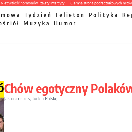
łość hormonów i zalety intercyzy
Ciemna strona podręcznikowych mitów histor
zmowa
Tydzień
Felieton
Polityka
Re
ościół
Muzyka
Humor
Chów egotyczny Polakó
Jak oni niszczą ludzi i Polskę...