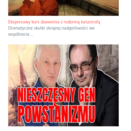
Ekspresowy kurs zbawienia z rodzinną katastrofą
Dramatyczne skutki skrajnej nadgorliwości we
wspólnocie.
...