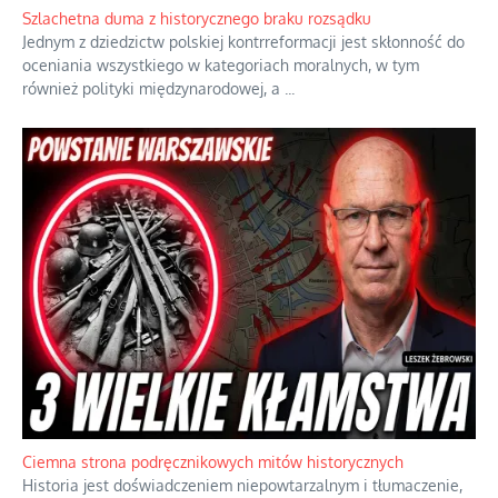
Ekspresowy kurs zbawienia z rodzinną katastrofą
Dramatyczne skutki skrajnej nadgorliwości we wspólnocie.
...
Szlachetna duma z historycznego braku rozsądku
Jednym z dziedzictw polskiej kontrreformacji jest skłonność do
oceniania wszystkiego w kategoriach moralnych, w tym
również polityki międzynarodowej, a
...