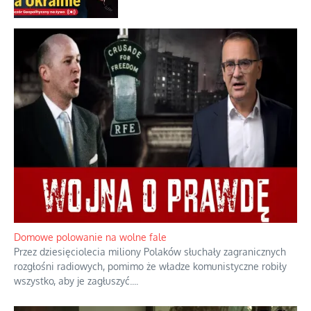
Rogaty wysłannik wiedeńskiej opieki
społecznej
Mrożony owocowy zawrót głowy w
marketach
Lipski incydent i meandry strategii