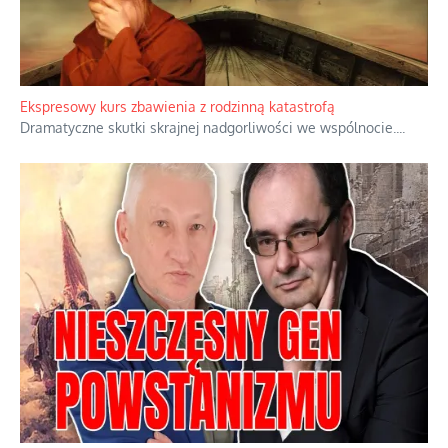
Niewygodne kulisy alpejskiego objawienia
Watykan woli skupiać się na łagodnym wizerunku Maryi,
ukrywając przed światem pełną i bardziej surową treść jej
orędzia.
...