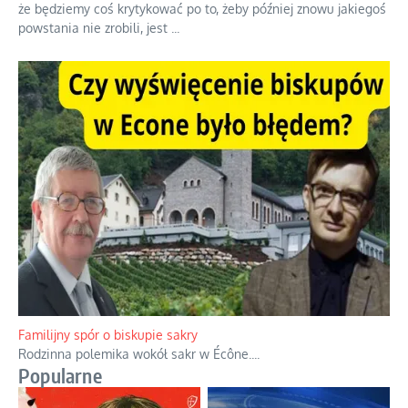
Ciemna strona podręcznikowych mitów historycznych
Historia jest doświadczeniem niepowtarzalnym i tłumaczenie,
że będziemy coś krytykować po to, żeby później znowu jakiegoś
powstania nie zrobili, jest
...