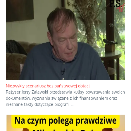
Domowe polowanie na wolne fale
Przez dziesięciolecia miliony Polaków słuchały zagranicznych
rozgłośni radiowych, pomimo że władze komunistyczne robiły
wszystko, aby je zagłuszyć.
...