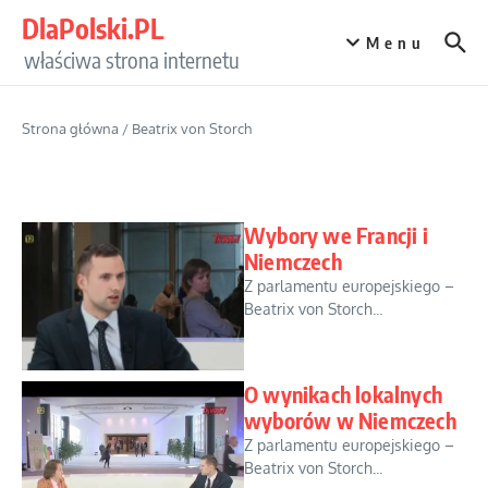
Przejdź do treści
DlaPolski.PL
Menu
właściwa strona internetu
Strona główna
/
Beatrix von Storch
Wybory we Francji i
Niemczech
Z parlamentu europejskiego –
Beatrix von Storch...
O wynikach lokalnych
wyborów w Niemczech
Z parlamentu europejskiego –
Beatrix von Storch...