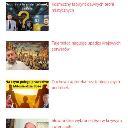
Domowe polowanie na wolne fale
Niezwykły scenariusz bez państwowej
dotacji
Kosmiczny labirynt dawnych teorii
mistycznych