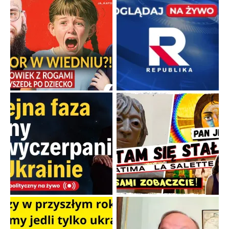
Familijny spór o biskupie sakry
Rodzinna polemika wokół sakr w Écône.
...
Popularne