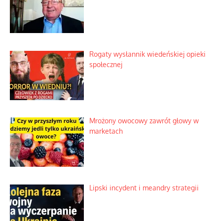
Tajemnica nagłego upadku krajowych
serwerów
Duchowa apteczka bez teologicznych
podróbek
Słowiańskie wybraniectwo w krzywym
zwierciadle