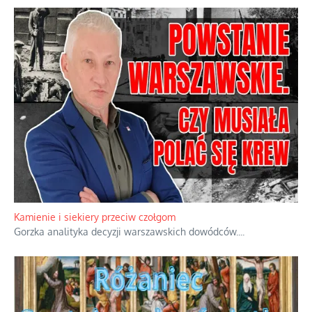
Kamienie i siekiery przeciw czołgom
Gorzka analityka decyzji warszawskich dowódców.
...