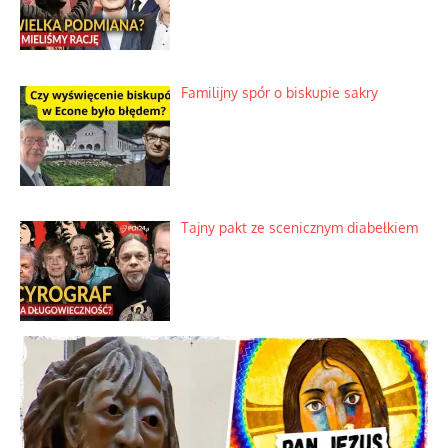
Familijny spór o biskupie sakry
Tajny pakt ze scenicznym diabełkiem