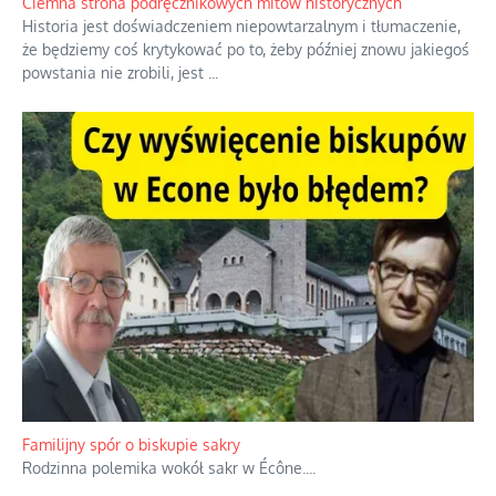
Ciemna strona podręcznikowych mitów historycznych
Historia jest doświadczeniem niepowtarzalnym i tłumaczenie,
że będziemy coś krytykować po to, żeby później znowu jakiegoś
powstania nie zrobili, jest
...
Familijny spór o biskupie sakry
Rodzinna polemika wokół sakr w Écône.
...