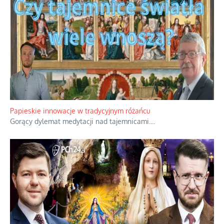
Papieskie innowacje w tradycyjnym różańcu
Gorący dylemat medytacji nad tajemnicami.
...