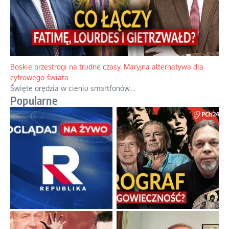
Boskie przestrogi na trudne czasy. Maryjna alternatywa dla
cyfrowego świata
Święte orędzia w cieniu smartfonów.
...
Popularne