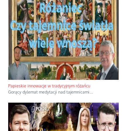
Papieskie innowacje w tradycyjnym różańcu
Gorący dylemat medytacji nad tajemnicami.
...