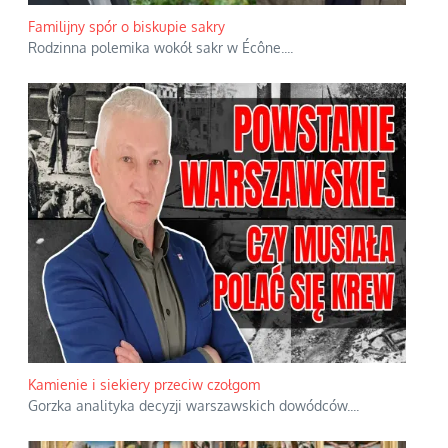
Familijny spór o biskupie sakry
Rodzinna polemika wokół sakr w Écône.
...
Kamienie i siekiery przeciw czołgom
Gorzka analityka decyzji warszawskich dowódców.
...