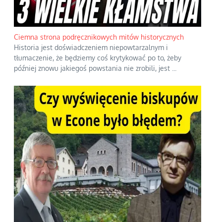
Ciemna strona podręcznikowych mitów historycznych
Historia jest doświadczeniem niepowtarzalnym i
tłumaczenie, że będziemy coś krytykować po to, żeby
później znowu jakiegoś powstania nie zrobili, jest
...