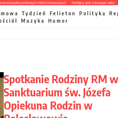
na podręcznikowych mitów historycznych
Familijny spór o biskupie sakry
Papi
zmowa
Tydzień
Felieton
Polityka
Re
ościół
Muzyka
Humor
Spotkanie Rodziny RM 
Sanktuarium św. Józefa
Opiekuna Rodzin w