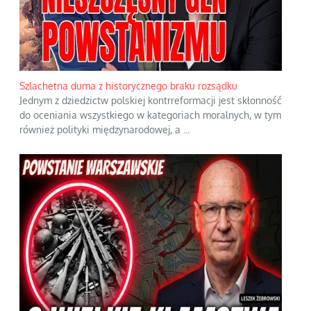
Szlachetna duma z historycznego braku rozsądku
Jednym z dziedzictw polskiej kontrreformacji jest skłonność
do oceniania wszystkiego w kategoriach moralnych, w tym
również polityki międzynarodowej, a
...