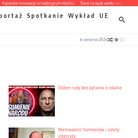
eskie innowacje w tradycyjnym różańcu
Świat na opak wedle zwierząt
Dobre r
portaż
Spotkanie
Wykład
UE
6 sierpnia 2026
w
Dobre rady bez pytania o zdanie
Nietrwałość hormonów i zalety
intercyzy