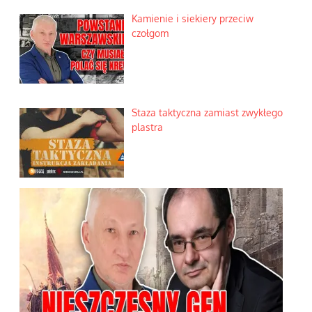
Kamienie i siekiery przeciw
czołgom
Staza taktyczna zamiast zwykłego
plastra