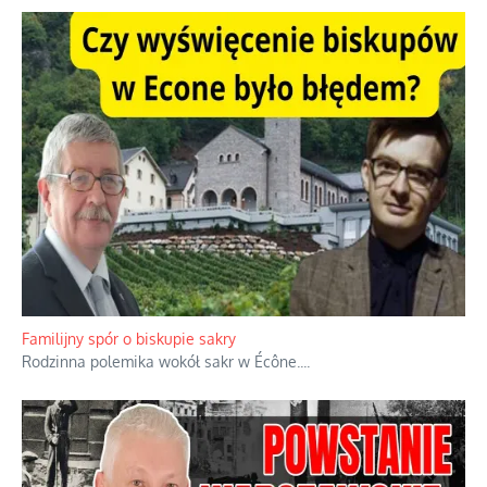
Familijny spór o biskupie sakry
Rodzinna polemika wokół sakr w Écône.
...