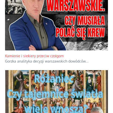
Kamienie i siekiery przeciw czołgom
Gorzka analityka decyzji warszawskich dowódców.
...