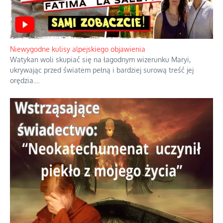
Niewygodne kulisy alpejskiego objawienia
Watykan woli skupiać się na łagodnym wizerunku Maryi,
ukrywając przed światem pełną i bardziej surową treść jej
orędzia.
...