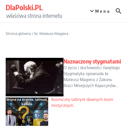
Przejdź do treści
DlaPolski.PL
Menu
właściwa strona internetu
Strona główna
/
br. Mateusz Magiera
Naznaczony stygmatami
O życiu i duchowości świętego
Stygmatyka opowiada br.
Mateusz Magiera z Zakonu
Braci Mniejszych Kapucynów...
Kosmiczny labirynt dawnych teorii
mistycznych