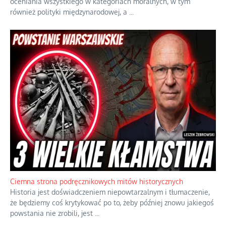
oceniania wszystkiego w kategoriach moralnych, w tym
również polityki międzynarodowej, a
...
Ciemna strona podręcznikowych mitów historycznych
Historia jest doświadczeniem niepowtarzalnym i tłumaczenie,
że będziemy coś krytykować po to, żeby później znowu jakiegoś
powstania nie zrobili, jest
...