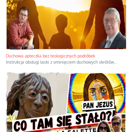
Duchowa apteczka bez teologicznych podróbek
Instrukcja obsługi łaski z ominięciem duchowych skrótów.
...