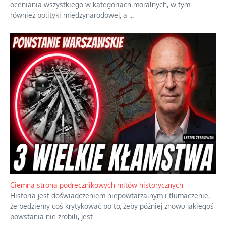
oceniania wszystkiego w kategoriach moralnych, w tym
również polityki międzynarodowej, a
...
Ciemna strona podręcznikowych mitów historycznych
Historia jest doświadczeniem niepowtarzalnym i tłumaczenie,
że będziemy coś krytykować po to, żeby później znowu jakiegoś
powstania nie zrobili, jest
...