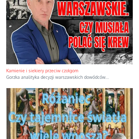
Kamienie i siekiery przeciw czołgom
Gorzka analityka decyzji warszawskich dowódców.
...