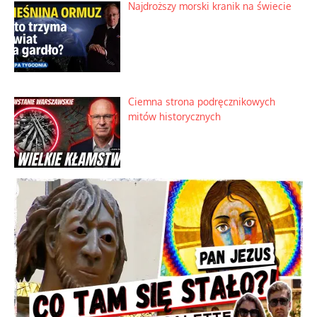
Najdroższy morski kranik na świecie
Ciemna strona podręcznikowych
mitów historycznych