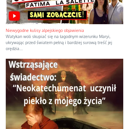
Niewygodne kulisy alpejskiego objawienia
Watykan woli skupiać się na łagodnym wizerunku Maryi,
ukrywając przed światem pełną i bardziej surową treść jej
orędzia.
...