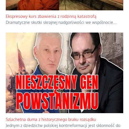
Ekspresowy kurs zbawienia z rodzinną katastrofą
Dramatyczne skutki skrajnej nadgorliwości we wspólnocie.
...
Szlachetna duma z historycznego braku rozsądku
Jednym z dziedzictw polskiej kontrreformacji jest skłonność do