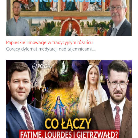
Papieskie innowacje w tradycyjnym różańcu
Gorący dylemat medytacji nad tajemnicami.
...