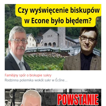
Familijny spór o biskupie sakry
Rodzinna polemika wokół sakr w Écône.
...