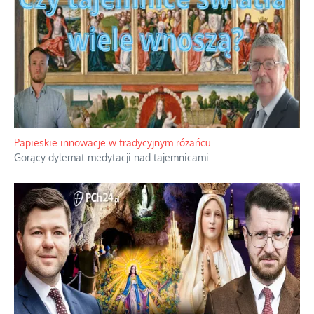
Papieskie innowacje w tradycyjnym różańcu
Gorący dylemat medytacji nad tajemnicami.
...