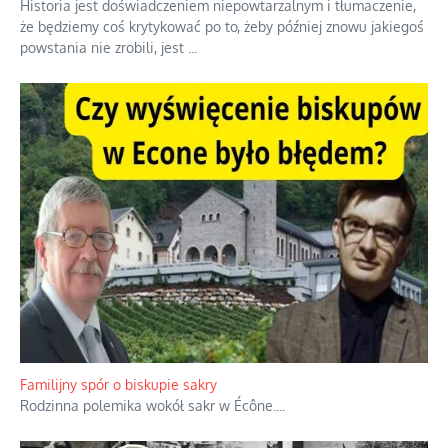
Historia jest doświadczeniem niepowtarzalnym i tłumaczenie,
że będziemy coś krytykować po to, żeby później znowu jakiegoś
powstania nie zrobili, jest
...
Familijny spór o biskupie sakry
Rodzinna polemika wokół sakr w Écône.
...