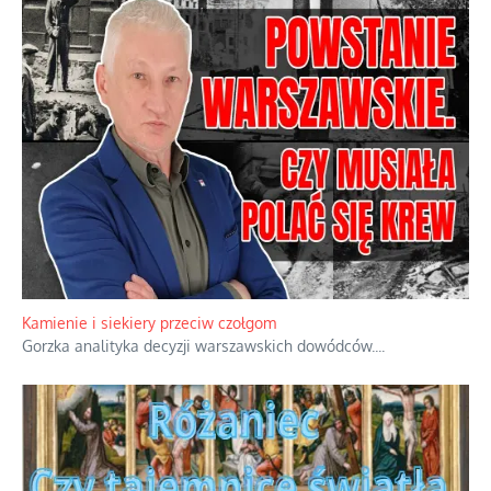
Kamienie i siekiery przeciw czołgom
Gorzka analityka decyzji warszawskich dowódców.
...