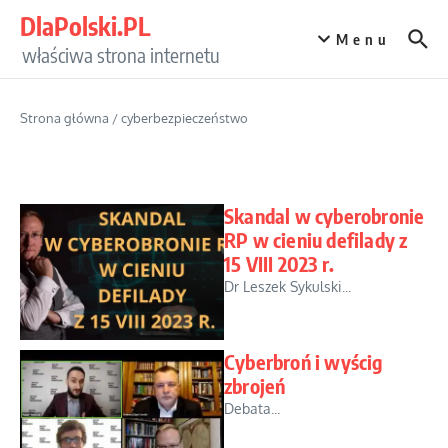
Przejdź do treści
DlaPolski.PL
Menu
właściwa strona internetu
Strona główna
/
cyberbezpieczeństwo
Skandal w cyberobronie
RP w cieniu defilady z
15 VIII 2023 r.
Dr Leszek Sykulski...
Cyberbroń i wyścig
zbrojeń
Debata...