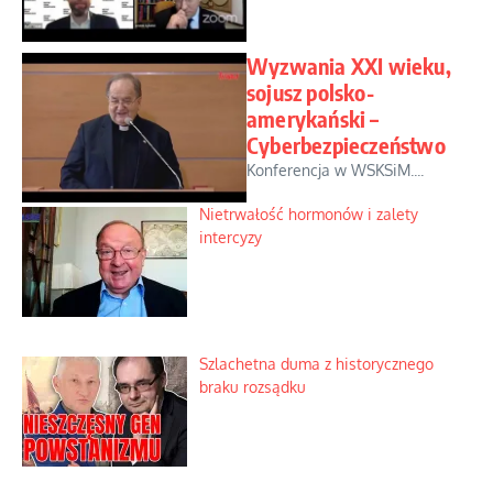
Wyzwania XXI wieku,
sojusz polsko-
amerykański –
Cyberbezpieczeństwo
Konferencja w WSKSiM....
Nietrwałość hormonów i zalety
intercyzy
Szlachetna duma z historycznego
braku rozsądku