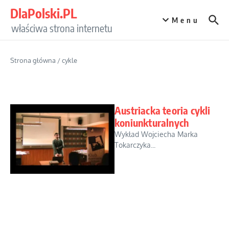
Przejdź do treści
DlaPolski.PL
Menu
właściwa strona internetu
Strona główna
/
cykle
Austriacka teoria cykli
koniunkturalnych
Wykład Wojciecha Marka
Tokarczyka...