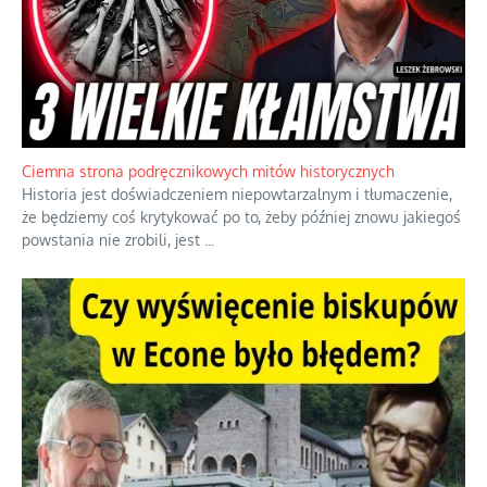
Ciemna strona podręcznikowych mitów historycznych
Historia jest doświadczeniem niepowtarzalnym i tłumaczenie,
że będziemy coś krytykować po to, żeby później znowu jakiegoś
powstania nie zrobili, jest
...