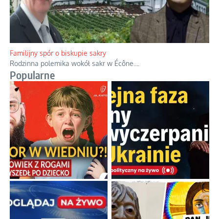
Familijny spór o biskupie sakry
Rodzinna polemika wokół sakr w Écône.
...
Popularne