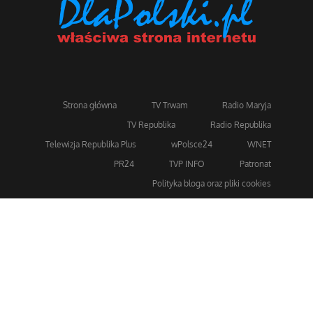
Strona główna
TV Trwam
Radio Maryja
TV Republika
Radio Republika
Telewizja Republika Plus
wPolsce24
WNET
PR24
TVP INFO
Patronat
Polityka bloga oraz pliki cookies
Dla bezpieczeństwa stosujemy 256-bitowe szyfrowanie
SSL