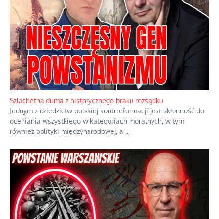
Szlachetna duma z historycznego braku rozsądku
Jednym z dziedzictw polskiej kontrreformacji jest skłonność do
oceniania wszystkiego w kategoriach moralnych, w tym
również polityki międzynarodowej, a
...