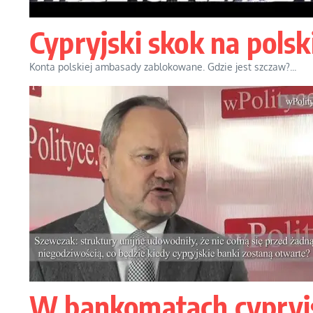
Cypryjski skok na polsk
Konta polskiej ambasady zablokowane. Gdzie jest szczaw?...
W bankomatach cypryjs