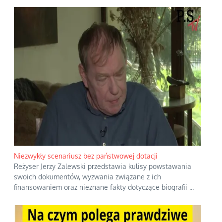
Niezwykły scenariusz bez państwowej dotacji
Reżyser Jerzy Zalewski przedstawia kulisy powstawania
swoich dokumentów, wyzwania związane z ich
finansowaniem oraz nieznane fakty dotyczące biografii
...