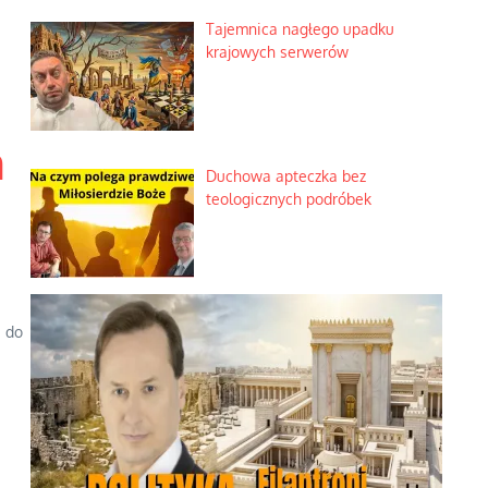
Tajemnica nagłego upadku
krajowych serwerów
a
Duchowa apteczka bez
teologicznych podróbek
e do