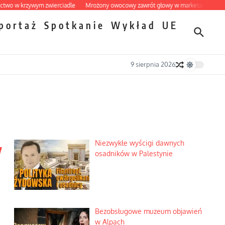
krzywym zwierciadle
Mrożony owocowy zawrót głowy w marketach
Ekspresowy
portaż
Spotkanie
Wykład
UE
9 sierpnia 2026
y
Niezwykłe wyścigi dawnych
osadników w Palestynie
Bezobsługowe muzeum objawień
w Alpach