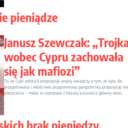
ie pieniądze
Janusz Szewczak: „Trojk
wobec Cypru zachowała
się jak mafiozi”
To, że Cypr odrzucił propozycję unijną świadczy o tym, że była źle
przygotowana i właściwie przypominała gangsterską propozycję ni
odrzucenia – mówi w rozmowie z Dorotą Łosiewicz główny ekon...
kich brak pieniędzy