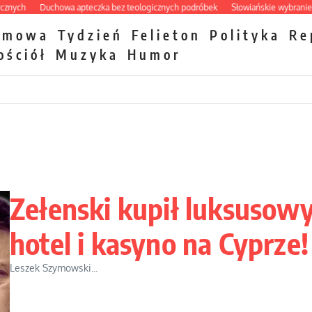
Duchowa apteczka bez teologicznych podróbek
Słowiańskie wybraniectwo w 
zmowa
Tydzień
Felieton
Polityka
Re
ościół
Muzyka
Humor
Zełenski kupił luksusow
hotel i kasyno na Cyprze!
Leszek Szymowski...