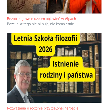
Bezobsługowe muzeum objawień w Alpach
Boże, nikt tego nie pilnuje, nic kompletnie.
...
Rozważania o rodzinie przy zielonej herbacie