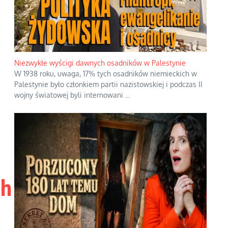
Niezwykłe wyścigi dawnych osadników w Palestynie
W 1938 roku, uwaga, 17% tych osadników niemieckich w
Palestynie było członkiem partii nazistowskiej i podczas II
wojny światowej byli internowani
...
ch