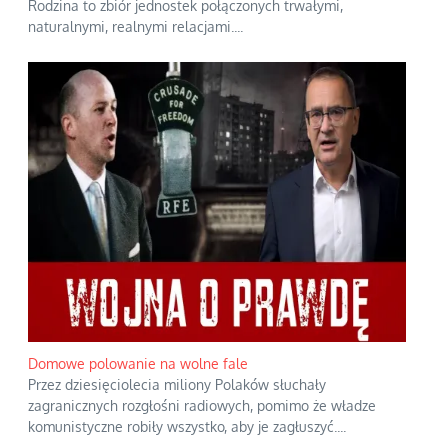
Rodzina to zbiór jednostek połączonych trwałymi,
naturalnymi, realnymi relacjami.
...
Domowe polowanie na wolne fale
Przez dziesięciolecia miliony Polaków słuchały
zagranicznych rozgłośni radiowych, pomimo że władze
komunistyczne robiły wszystko, aby je zagłuszyć.
...