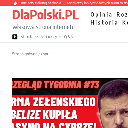
Przejdź do treści
 rodzinie przy zielonej herbacie
Kosmiczny labirynt dawnych teorii mistycznych
DlaPolski.PL
Opinia
Ro
Historia
K
właściwa strona internetu
Media
Autorzy
Q&A
Strona główna
/
Cypr