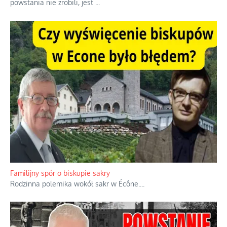
powstania nie zrobili, jest
...
Familijny spór o biskupie sakry
Rodzinna polemika wokół sakr w Écône.
...