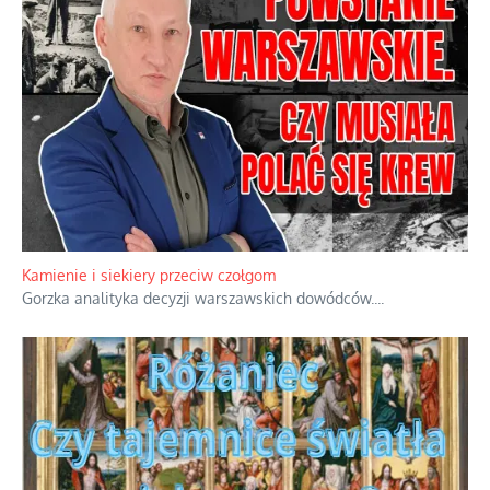
Kamienie i siekiery przeciw czołgom
Gorzka analityka decyzji warszawskich dowódców.
...