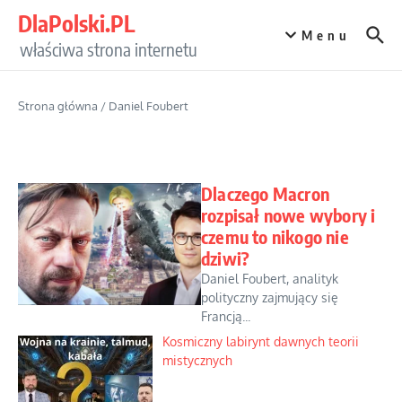
Przejdź do treści
DlaPolski.PL
Menu
właściwa strona internetu
Strona główna
/
Daniel Foubert
Dlaczego Macron
rozpisał nowe wybory i
czemu to nikogo nie
dziwi?
Daniel Foubert, analityk
polityczny zajmujący się
Francją...
Kosmiczny labirynt dawnych teorii
mistycznych