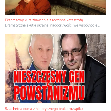
Ekspresowy kurs zbawienia z rodzinną katastrofą
Dramatyczne skutki skrajnej nadgorliwości we wspólnocie.
...
Szlachetna duma z historycznego braku rozsądku