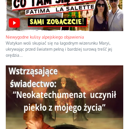
Niewygodne kulisy alpejskiego objawienia
Watykan woli skupiać się na łagodnym wizerunku Maryi,
ukrywając przed światem pełną i bardziej surową treść jej
orędzia.
...