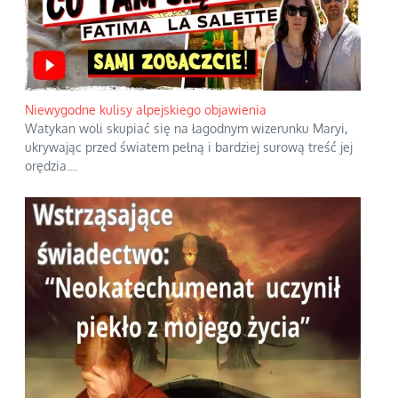
Niewygodne kulisy alpejskiego objawienia
Watykan woli skupiać się na łagodnym wizerunku Maryi,
ukrywając przed światem pełną i bardziej surową treść jej
orędzia.
...