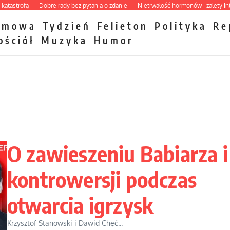
trofą
Dobre rady bez pytania o zdanie
Nietrwałość hormonów i zalety intercyz
zmowa
Tydzień
Felieton
Polityka
Re
ościół
Muzyka
Humor
O zawieszeniu Babiarza i
kontrowersji podczas
otwarcia igrzysk
Krzysztof Stanowski i Dawid Chęć...