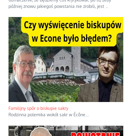
później znowu jakiegoś powstania nie zrobili, jest
...
Familijny spór o biskupie sakry
Rodzinna polemika wokół sakr w Écône.
...