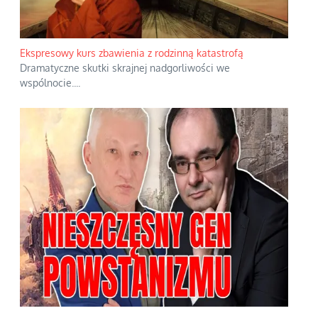
Ekspresowy kurs zbawienia z rodzinną katastrofą
Dramatyczne skutki skrajnej nadgorliwości we
wspólnocie.
...