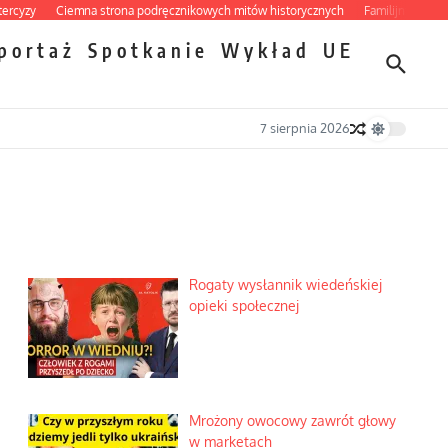
y
Ciemna strona podręcznikowych mitów historycznych
Familijny spór o bisku
portaż
Spotkanie
Wykład
UE
7 sierpnia 2026
Rogaty wysłannik wiedeńskiej
opieki społecznej
Mrożony owocowy zawrót głowy
w marketach