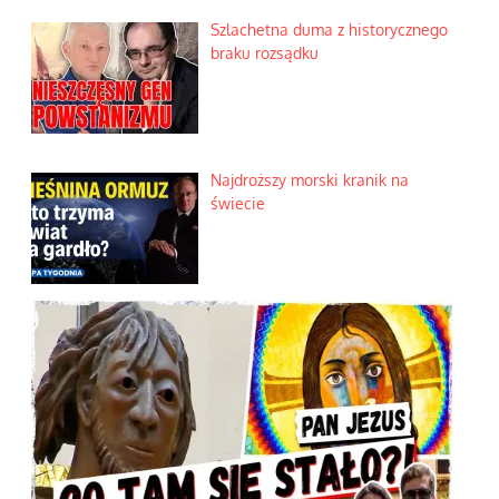
Szlachetna duma z historycznego
braku rozsądku
Najdroższy morski kranik na
świecie