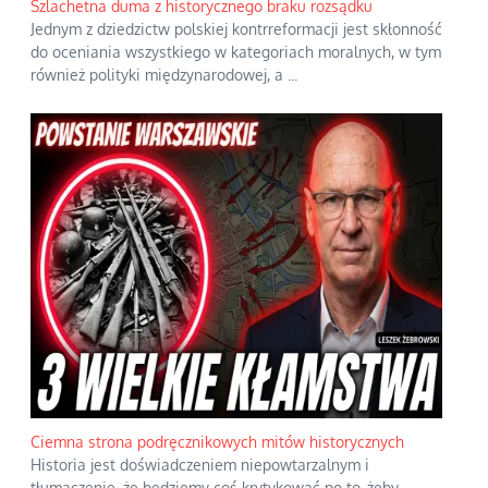
Szlachetna duma z historycznego braku rozsądku
Jednym z dziedzictw polskiej kontrreformacji jest skłonność
do oceniania wszystkiego w kategoriach moralnych, w tym
również polityki międzynarodowej, a
...
Ciemna strona podręcznikowych mitów historycznych
Historia jest doświadczeniem niepowtarzalnym i
tłumaczenie, że będziemy coś krytykować po to, żeby