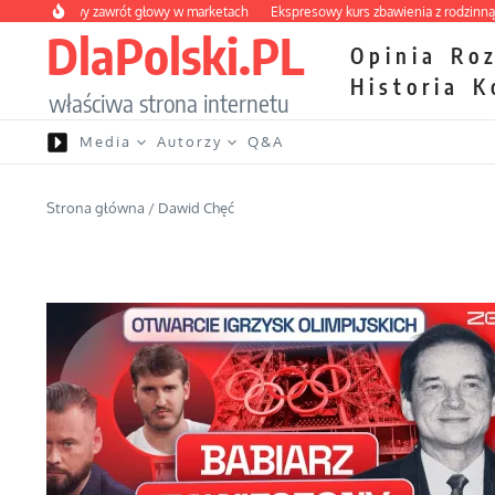
Przejdź do treści
owocowy zawrót głowy w marketach
Ekspresowy kurs zbawienia z rodzinną katas
DlaPolski.PL
Opinia
Ro
Historia
K
właściwa strona internetu
Media
Autorzy
Q&A
Strona główna
/
Dawid Chęć